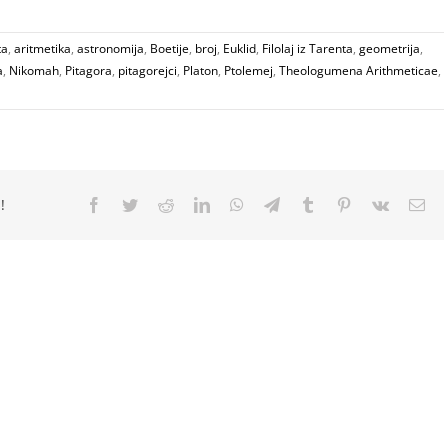
ta
,
aritmetika
,
astronomija
,
Boetije
,
broj
,
Euklid
,
Filolaj iz Tarenta
,
geometrija
,
a
,
Nikomah
,
Pitagora
,
pitagorejci
,
Platon
,
Ptolemej
,
Theologumena Arithmeticae
,
!
Facebook
Twitter
Reddit
LinkedIn
WhatsApp
Telegram
Tumblr
Pinterest
Vk
Ema