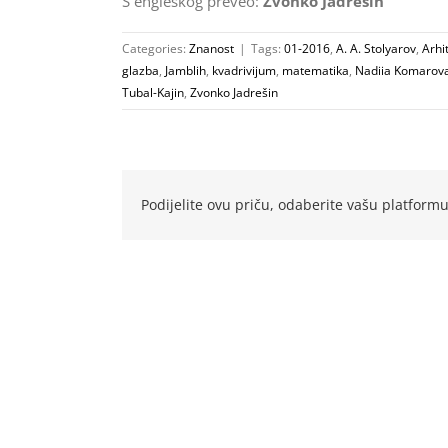
S engleskog preveo:
Zvonko Jadrešin
Categories:
Znanost
|
Tags:
01-2016
,
A. A. Stolyarov
,
Arhi
glazba
,
Jamblih
,
kvadrivijum
,
matematika
,
Nadiia Komarov
Tubal-Kajin
,
Zvonko Jadrešin
Podijelite ovu priču, odaberite vašu platformu