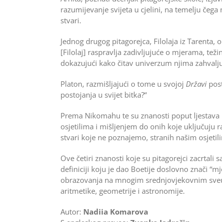
razumijevanje svijeta u cjelini, na temelju če
stvari.
Jednog drugog pitagorejca, Filolaja iz Tarenta, o
[Filolaj] raspravlja zadivljujuće o mjerama, te
dokazujući kako čitav univerzum njima zahvalju
Platon, razmišljajući o tome u svojoj
Državi
post
postojanja u svijet bitka?“
Prema Nikomahu te su znanosti poput ljestava 
osjetilima i mišljenjem do onih koje uključuju r
stvari koje ne poznajemo, stranih našim osjetilim
Ove četiri znanosti koje su pitagorejci zacrtali
definiciji koju je dao Boetije doslovno znači “mj
obrazovanja na mnogim srednjovjekovnim sveučili
aritmetike, geometrije i astronomije.
Autor:
Nadiia Komarova