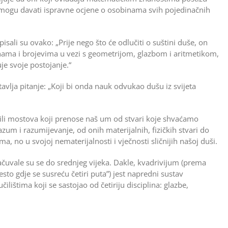
ga mogu davati ispravne ocjene o osobinama svih pojedinačnih
pisali su ovako: „Prije nego što će odlučiti o suštini duše, on
žinama i brojevima u vezi s geometrijom, glazbom i aritmetikom,
je svoje postojanje.“
avlja pitanje: „Koji bi onda nauk odvukao dušu iz svijeta
ili mostova koji prenose naš um od stvari koje shvaćamo
azum i razumijevanje, od onih materijalnih, fizičkih stvari do
a, no u svojoj nematerijalnosti i vječnosti sličnijih našoj duši.
 sačuvale su se do srednjeg vijeka. Dakle, kvadrivijum (prema
esto gdje se susreću četiri puta”) jest napredni sustav
štima koji se sastojao od četiriju disciplina: glazbe,