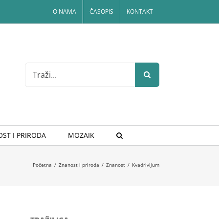
O NAMA
ČASOPIS
KONTAKT
Search
for:
ST I PRIRODA
MOZAIK
Početna
/
Znanost i priroda
/
Znanost
/
Kvadrivijum