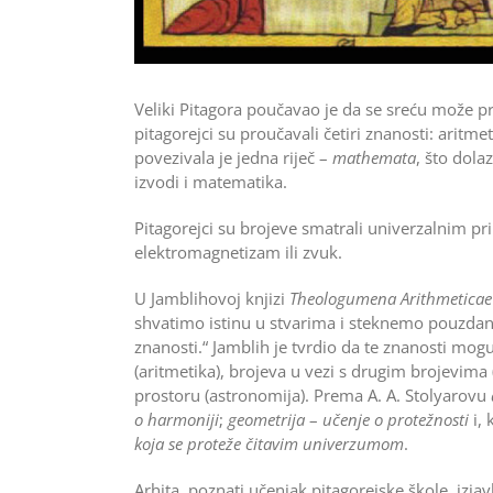
Veliki Pitagora poučavao je da se sreću može p
pitagorejci su proučavali četiri znanosti: aritme
povezivala je jedna riječ –
mathemata
, što dola
izvodi i matematika.
Pitagorejci su brojeve smatrali univerzalnim pri
elektromagnetizam ili zvuk.
U Jamblihovoj knjizi
Theologumena Arithmeticae
shvatimo istinu u stvarima i steknemo pouzda
znanosti.“ Jamblih je tvrdio da te znanosti mog
(aritmetika), brojeva u vezi s drugim brojevima 
prostoru (astronomija). Prema A. A. Stolyarovu
o harmoniji
;
geometrija
–
učenje o protežnosti
i,
koja se proteže čitavim univerzumom
.
Arhita, poznati učenjak pitagorejske škole, izj