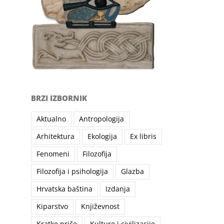
BRZI IZBORNIK
Aktualno
Antropologija
Arhitektura
Ekologija
Ex libris
Fenomeni
Filozofija
Filozofija i psihologija
Glazba
Hrvatska baština
Izdanja
Kiparstvo
Književnost
Kratke priče
Kulture i civilizacije