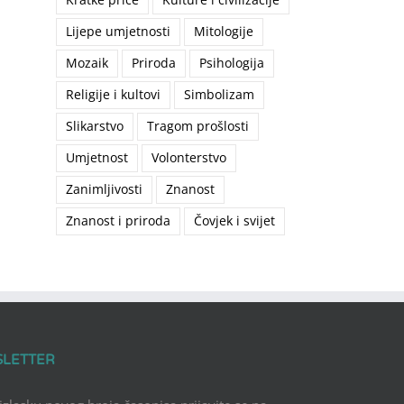
Lijepe umjetnosti
Mitologije
Mozaik
Priroda
Psihologija
Religije i kultovi
Simbolizam
Slikarstvo
Tragom prošlosti
Umjetnost
Volonterstvo
Zanimljivosti
Znanost
Znanost i priroda
Čovjek i svijet
SLETTER