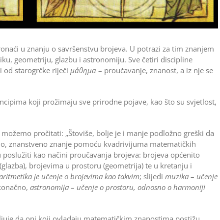
ronaći u znanju o savršenstvu brojeva. U potrazi za tim znanjem
tiku, geometriju, glazbu i astronomiju. Sve četiri discipline
zi od starogrčke riječi
μάθημα
– proučavanje, znanost, a iz nje se
ncipima koji prožimaju sve prirodne pojave, kao što su svjetlost,
možemo pročitati: „Štoviše, bolje je i manje podložno greški da
no, znanstveno znanje pomoću kvadrivijuma matematičkih
u poslužiti kao načini proučavanja brojeva: brojeva općenito
(glazba), brojevima u prostoru (geometrija) te u kretanju i
aritmetika je učenje o brojevima kao takvim
; slijedi
muzika
–
učenje
 konačno,
astronomija
–
učenje o prostoru, odnosno o harmoniji
avljuje da oni koji ovladaju matematičkim znanostima postižu