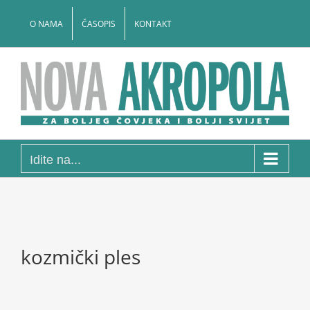
Skip
to
O NAMA
ČASOPIS
KONTAKT
content
Idite na...
kozmički ples