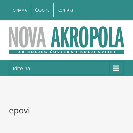
Skip
to
O NAMA
ČASOPIS
KONTAKT
content
Idite na...
epovi