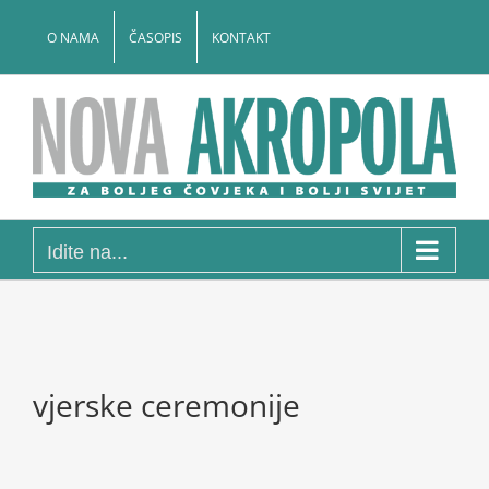
Skip
to
O NAMA
ČASOPIS
KONTAKT
content
Idite na...
vjerske ceremonije