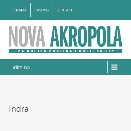
Skip
to
O NAMA
ČASOPIS
KONTAKT
content
Idite na...
Indra