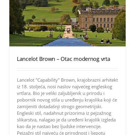
Lancelot Brown – Otac modernog vrta
Lancelot "Capability" Brown, krajobrazni arhitekt
iz 18. stoljeća, nosi naslov najvećeg engleskog
vrtlara. Bio je veliki zaljubljenik u prirodu i
pobornik novog stila u uređenju krajolika koji će
zamijeniti dotadašnji strogo geometrijski.
Engleski stil, nadahnut prizorima iz pejzažnog
slikarstva, nalagao je da uređeni krajolik izgleda
kao da je nastao bez ljudske intervencije.
Pejzažni stil najveću će prirodnost i ljepotu