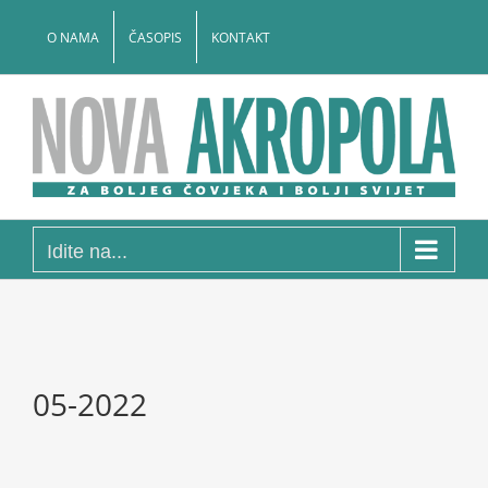
Skip
to
O NAMA
ČASOPIS
KONTAKT
content
Idite na...
05-2022