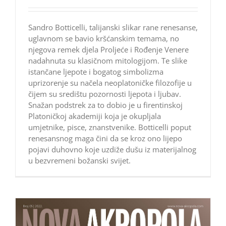
Sandro Botticelli, talijanski slikar rane renesanse,
uglavnom se bavio kršćanskim temama, no
njegova remek djela Proljeće i Rođenje Venere
nadahnuta su klasičnom mitologijom. Te slike
istančane ljepote i bogatog simbolizma
uprizorenje su načela neoplatoničke filozofije u
čijem su središtu pozornosti ljepota i ljubav.
Snažan podstrek za to dobio je u firentinskoj
Platoničkoj akademiji koja je okupljala
umjetnike, pisce, znanstvenike. Botticelli poput
renesansnog maga čini da se kroz ono lijepo
pojavi duhovno koje uzdiže dušu iz materijalnog
u bezvremeni božanski svijet.