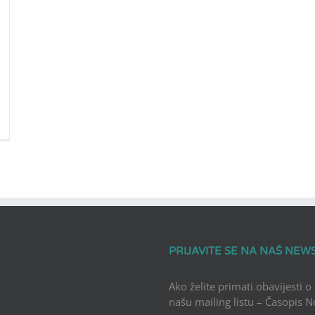
PRIJAVITE SE NA NAŠ NEW
Ako želite primati obavijesti o
našu mailing listu – Časopis 