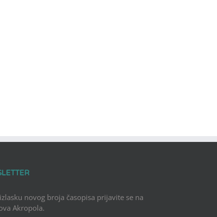
SLETTER
 izlasku novog broja časopisa prijavite se na
Nova Akropola.