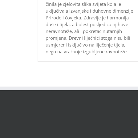
činila je cjelovita slika svijeta koja je
uključivala izvanjske i duhovne dimenzije
Prirode i čovjeka. Zdravlje je harmonija
duše i tijela, a bolest posljedica njihove
neravnoteže, ali i pokretač nutarnjih
promjena. Drevni liječnici stoga nisu bili
usmjereni isključivo na liječenje tijela,
nego na vraćanje izgubljene ravnoteže.