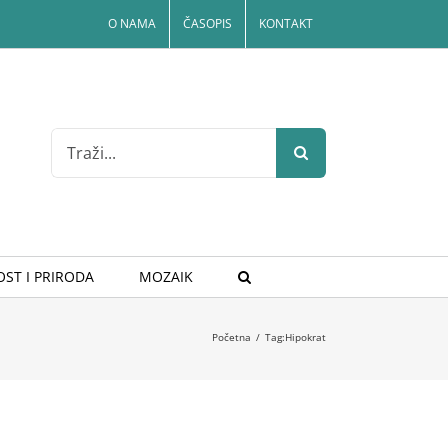
O NAMA
ČASOPIS
KONTAKT
Search
for:
ST I PRIRODA
MOZAIK
Početna
/
Tag:
Hipokrat