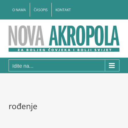
Skip
to
O NAMA
ČASOPIS
KONTAKT
content
Idite na...
rođenje