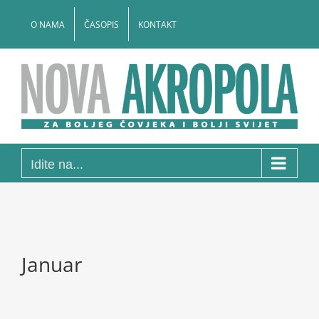
Skip
to
O NAMA
ČASOPIS
KONTAKT
content
Idite na...
Januar