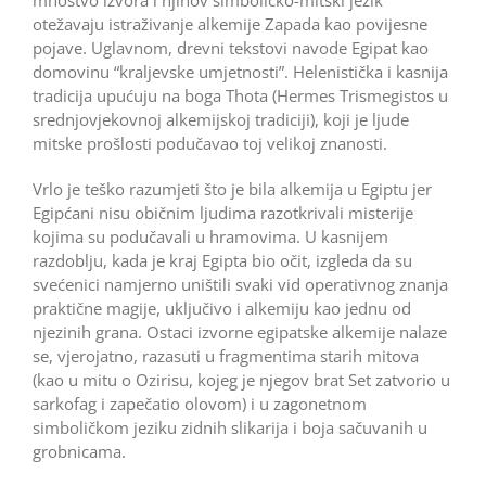
otežavaju istraživanje alkemije Zapada kao povijesne
pojave. Uglavnom, drevni tekstovi navode Egipat kao
domovinu “kraljevske umjetnosti”. Helenistička i kasnija
tradicija upućuju na boga Thota (Hermes Trismegistos u
srednjovjekovnoj alkemijskoj tradiciji), koji je ljude
mitske prošlosti podučavao toj velikoj znanosti.
Vrlo je teško razumjeti što je bila alkemija u Egiptu jer
Egipćani nisu običnim ljudima razotkrivali misterije
kojima su podučavali u hramovima. U kasnijem
razdoblju, kada je kraj Egipta bio očit, izgleda da su
svećenici namjerno uništili svaki vid operativnog znanja
praktične magije, uključivo i alkemiju kao jednu od
njezinih grana. Ostaci izvorne egipatske alkemije nalaze
se, vjerojatno, razasuti u fragmentima starih mitova
(kao u mitu o Ozirisu, kojeg je njegov brat Set zatvorio u
sarkofag i zapečatio olovom) i u zagonetnom
simboličkom jeziku zidnih slikarija i boja sačuvanih u
grobnicama.