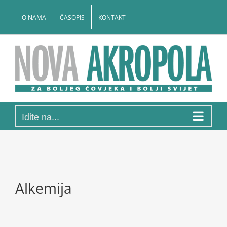
Skip
to
O NAMA
ČASOPIS
KONTAKT
content
Idite na...
Alkemija