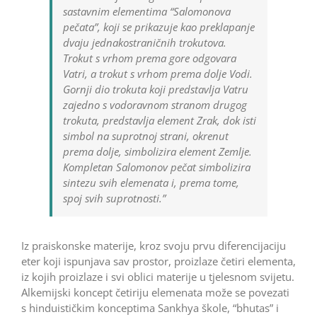
sastavnim elementima “Salomonova
pečata”, koji se prikazuje kao preklapanje
dvaju jednakostraničnih trokutova.
Trokut s vrhom prema gore odgovara
Vatri, a trokut s vrhom prema dolje Vodi.
Gornji dio trokuta koji predstavlja Vatru
zajedno s vodoravnom stranom drugog
trokuta, predstavlja element Zrak, dok isti
simbol na suprotnoj strani, okrenut
prema dolje, simbolizira element Zemlje.
Kompletan Salomonov pečat simbolizira
sintezu svih elemenata i, prema tome,
spoj svih suprotnosti.”
Iz praiskonske materije, kroz svoju prvu diferencijaciju
eter koji ispunjava sav prostor, proizlaze četiri elementa,
iz kojih proizlaze i svi oblici materije u tjelesnom svijetu.
Alkemijski koncept četiriju elemenata može se povezati
s hinduističkim konceptima Sankhya škole, “bhutas” i