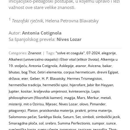
inicijacijsko-pedagoški postupak, u kojemu upravo i leži
važnost ove stare velike znanosti.
1
Teozofski rječnik
, Helena Petrovna Blavatsky
Autor:
Antonia Cotignola
Sa španjolskog prevela:
Nives Lozar
Categories:
Znanost
|
Tags:
"solve et coagula"
,
07-2024
,
alegorije
,
Alkahest (univerzalno otapalo) i Elixir vital (eliksir života)
,
Alkemija u
19. stoljeću
,
Antonia Cotignola
,
Asklepije
,
atanor
,
Avicena
,
bakar
,
bhutas
,
bog Thot
,
četiri elementa
,
corpus hermeticum
,
drevni Egipat
,
država
,
eter
,
Geber
,
H. P. Blavatsky
,
Hermes Trismegistos
,
hermetička tradicija
,
hermetički spisi
,
hijerofant
,
Jabir Ibn Hayyan
,
Jupiter
,
kositar
,
kraljevska umjetnost
,
kvintesencija
,
Lapis
philosophorum (filozofski kamen)
,
magija
,
Mars
,
Merkur
,
metali
,
misteriji
,
mit o Ozirisu
,
Mjesec
,
Nives Lozar
,
olovo
,
Pimander
,
pitagorejci
,
Platon
,
praiskonska materija
,
prakrti
,
prima materija
,
Salomonov pečat
,
Sankhya škola
,
Saturn
,
Set
,
simboli
,
simbolički jezik
,
Smaragdna ploča
,
sol
,
srebro
,
Summa Perfectionis
,
sumpor
,
sunce
,
svećenička kasta
,
sveto učenje
,
tanmatras
,
taoizam
,
teozofija
,
Thot-