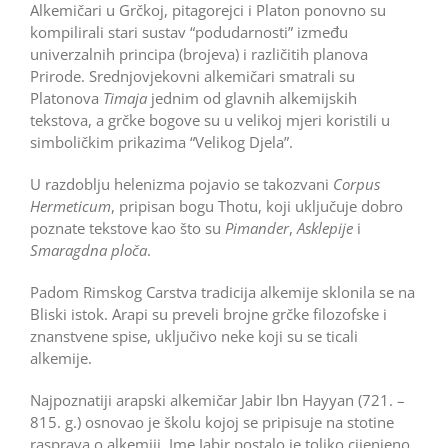
Alkemičari u Grčkoj, pitagorejci i Platon ponovno su
kompilirali stari sustav “podudarnosti” između
univerzalnih principa (brojeva) i različitih planova
Prirode. Srednjovjekovni alkemičari smatrali su
Platonova
Timaja
jednim od glavnih alkemijskih
tekstova, a grčke bogove su u velikoj mjeri koristili u
simboličkim prikazima “Velikog Djela”.
U razdoblju helenizma pojavio se takozvani
Corpus
Hermeticum
, pripisan bogu Thotu, koji uključuje dobro
poznate tekstove kao što su
Pimander
,
Asklepije
i
Smaragdna ploča
.
Padom Rimskog Carstva tradicija alkemije sklonila se na
Bliski istok. Arapi su preveli brojne grčke filozofske i
znanstvene spise, uključivo neke koji su se ticali
alkemije.
Najpoznatiji arapski alkemičar Jabir Ibn Hayyan (721. –
815. g.) osnovao je školu kojoj se pripisuje na stotine
rasprava o alkemiji. Ime Jabir postalo je toliko cijenjeno