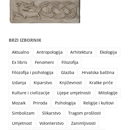
BRZI IZBORNIK
Aktualno
Antropologija
Arhitektura
Ekologija
Ex libris
Fenomeni
Filozofija
Filozofija i psihologija
Glazba
Hrvatska baština
Izdanja
Kiparstvo
Književnost
Kratke priče
Kulture i civilizacije
Lijepe umjetnosti
Mitologije
Mozaik
Priroda
Psihologija
Religije i kultovi
Simbolizam
Slikarstvo
Tragom prošlosti
Umjetnost
Volonterstvo
Zanimljivosti