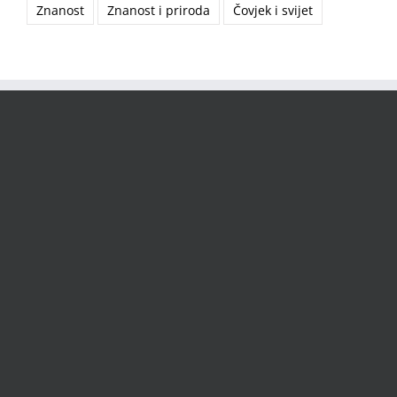
Znanost
Znanost i priroda
Čovjek i svijet