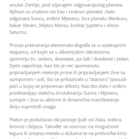
unutar Zemlje, pod utjecajem odgovarajućeg planeta.
Njihovi su znakovi isti kao i znakovi planeta: zlato
odgovara Suncu, srebro Mjesecu, živa planetu Merkuru,
bakar Veneri, željezo Marsu, kositar Jupiteru i olovo
Saturnu.
Proces pretvaranja elemenata događa se u uzastopnim
etapama, od kojih se u alkemijskim tekstovima
spominju tri, sedam, dvanaest, pa čak i dvadeset i jedan.
Djelo započinje, kao što je već spomenuto,
pripravljanjem
materije prime
ili pripravljanjem žive sa
sumporom i soli, što se prikazivalo u “atanoru” (posudi-
peći u kojoj se pripremao eliksir). Kao što zlato i srebro
predstavljaju statičnu kristalizaciju Sunca i Mjeseca,
sumpor i živa su aktivne ili dinamične manifestacije
dviju suprotnih snaga.
Platon je podučavao da postoje ljudi od zlata, srebra,
bronce i željeza. Također se osvrnuo na mogućnost
legura ili smjesa metala u dušama te na pretvorbe kroz