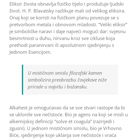
Eliksir života obnavlja fizičko tijelo i produžuje ljudski
život. H. P. Blavatsky razlikuje mali od velikog eliksira.
Onaj koji se koristi na fizičkom planu povezuje se s
pretvorbom metala i obnovom mladosti. “Veliki eliksir”
je simboličke naravi i daje najveći mogući dar: svjesnu
besmrtnost u duhu, nirvanu kroz sve cikluse koja
prethodi paranirvani ili apsolutnom sjedinjenju s
Jedinom Esencijom.
U mističnom smislu filozofski kamen
simbolizira preobrazbu čovjekove niže
prirode u najvišu i božansku.
Alkahest je omogućavao da se sve stvari rastope da bi
se uklonile sve nečistoće. Bio je agens na koji se misli u
alkemijskoj definiciji “solve et coagula” (razrijedi i
zgusni). U jednom mističnom smislu, bio je Vrhovno
Biće, sjedinjenje koje uklanja sve nečistoće i vraća