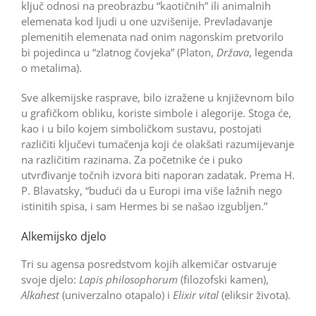
ključ odnosi na preobrazbu “kaotičnih” ili animalnih
elemenata kod ljudi u one uzvišenije. Prevladavanje
plemenitih elemenata nad onim nagonskim pretvorilo
bi pojedinca u “zlatnog čovjeka” (Platon,
Država
, legenda
o metalima).
Sve alkemijske rasprave, bilo izražene u književnom bilo
u grafičkom obliku, koriste simbole i alegorije. Stoga će,
kao i u bilo kojem simboličkom sustavu, postojati
različiti ključevi tumačenja koji će olakšati razumije­vanje
na različitim razinama. Za početnike će i puko
utvrđivanje točnih izvora biti naporan zadatak. Prema H.
P. Blavatsky, “budući da u Europi ima više lažnih nego
istinitih spisa, i sam Hermes bi se našao izgubljen.”
Alkemijsko djelo
Tri su agensa posredstvom kojih alkemičar ostvaruje
svoje djelo:
Lapis philosophorum
(filozofski kamen),
Alkahest
(univerzalno otapalo) i
Elixir vital
(eliksir života).