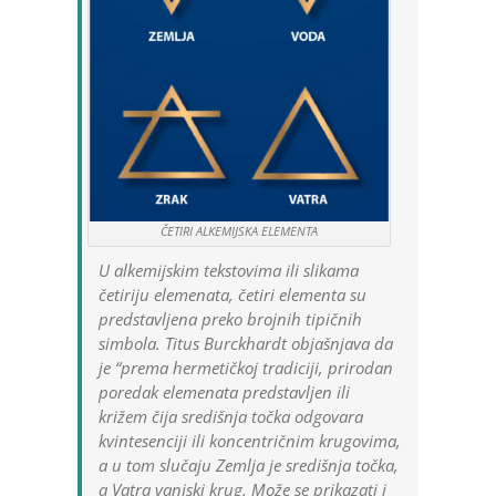
ČETIRI ALKEMIJSKA ELEMENTA
U alkemijskim tekstovima ili slikama
četiriju elemenata, četiri elementa su
predstavljena preko brojnih tipičnih
simbola. Titus Burckhardt objašnjava da
je “prema hermetičkoj tradiciji, prirodan
poredak elemenata predstavljen ili
križem čija središnja točka odgovara
kvintesenciji ili koncentričnim krugovima,
a u tom slučaju Zemlja je središnja točka,
a Vatra vanjski krug. Može se prikazati i