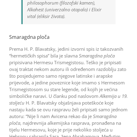
philosophorum (filozofski kamen),
Alkahest (univerzalno otapalo) i Elixir
vital (eliksir života).
Smaragdna ploča
Prema H. P. Blavatsky, jedini izvorni spis iz takozvanih
“hermetičkih spisa” bila je slavna
Smaragdna ploča
pripisivana Hermesu Trismegistosu. Teško je pripisati
ovaj traktat nekom autoru ili određenom razdoblju zato
što posjedujemo samo njegove latinske i arapske
prijevode, a jedine poveznice koje imamo s Hermesom
Trismegistosom su stare legende, od kojih je većina
simboličke naravi. U članku pod naslovom
Alkemija u 19.
stoljeću
H. P. Blavatsky objašnjava poteškoće koje
nastaju kada se ovu raspravu želi pripisati samo jednom
autoru: “Nije li nam Avicena rekao da je
Smaragdna
ploča
, najdrevnija alkemijska rasprava, pronađena na
tijelu Hermesovu, koje je prije nekoliko stoljeća u
Hebronu sahranila Sara, žena Abrahamova. Međutim