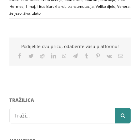
Hermes
,
Timaj
,
Titus Burckhardt
,
transumutacija
,
Veliko djelo
,
Venera
,
željezo
,
živa
,
zlato
Podijelite ovu priču, odaberite vašu platformu!
Facebook
Twitter
Reddit
LinkedIn
WhatsApp
Telegram
Tumblr
Pinterest
Vk
Email
TRAŽILICA
Search
for: