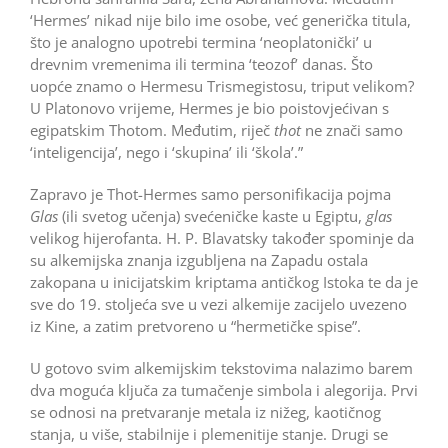
‘Hermes’ nikad nije bilo ime osobe, već generička titula,
što je analogno upotrebi termina ‘neoplatonički’ u
drevnim vremenima ili termina ‘teozof’ danas. Što
uopće znamo o Hermesu Trismegistosu, triput velikom?
U Platonovo vrijeme, Hermes je bio poistovjećivan s
egipatskim Thotom. Međutim, riječ
thot
ne znači samo
‘inteligencija’, nego i ‘skupina’ ili ‘škola’.”
Zapravo je Thot-Hermes samo personifikacija pojma
Glas
(ili svetog učenja) svećeničke kaste u Egiptu,
glas
velikog hijerofanta. H. P. Blavatsky također spominje da
su alkemijska znanja izgubljena na Zapadu ostala
zakopana u inicijatskim kriptama antičkog Istoka te da je
sve do 19. stoljeća sve u vezi alkemije zacijelo uvezeno
iz Kine, a zatim pretvoreno u “hermetičke spise”.
U gotovo svim alkemijskim tekstovima nalazimo barem
dva moguća ključa za tumačenje simbola i alegorija. Prvi
se odnosi na pretvaranje metala iz nižeg, kaotičnog
stanja, u više, stabilnije i plemenitije stanje. Drugi se