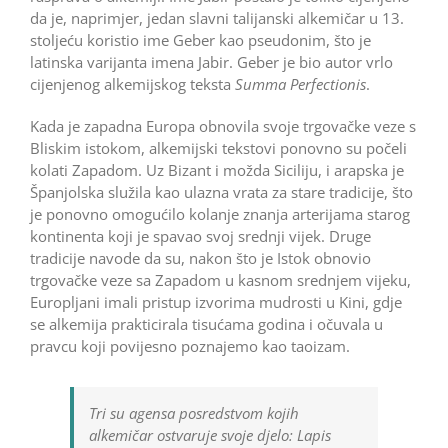
da je, naprimjer, jedan slavni talijanski alkemičar u 13.
stoljeću koristio ime Geber kao pseudonim, što je
latinska varijanta imena Jabir. Geber je bio autor vrlo
cijenjenog alkemijskog teksta
Summa Perfectionis
.
Kada je zapadna Europa obnovila svoje trgovačke veze s
Bliskim istokom, alkemijski tekstovi ponovno su počeli
kolati Zapadom. Uz Bizant i možda Siciliju, i arapska je
Španjolska služila kao ulazna vrata za stare tradicije, što
je ponovno omogućilo kolanje znanja arterijama starog
kontinenta koji je spavao svoj srednji vijek. Druge
tradicije navode da su, nakon što je Istok obnovio
trgovačke veze sa Zapadom u kasnom srednjem vijeku,
Europljani imali pristup izvorima mudrosti u Kini, gdje
se alkemija prakticirala tisućama godina i očuvala u
pravcu koji povijesno poznajemo kao taoizam.
Tri su agensa posredstvom kojih
alkemičar ostvaruje svoje djelo: Lapis