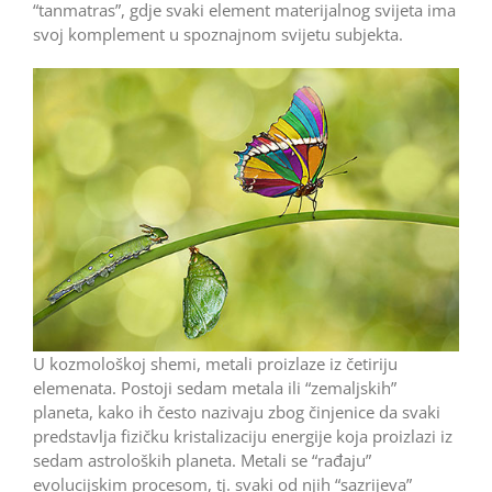
“tanmatras”, gdje svaki element materijalnog svijeta ima
svoj komplement u spoznajnom svijetu subjekta.
U kozmološkoj shemi, metali proizlaze iz četiriju
elemenata. Postoji sedam metala ili “zemaljskih”
planeta, kako ih često nazivaju zbog činjenice da svaki
predstavlja fizičku kristalizaciju energije koja proizlazi iz
sedam astroloških planeta. Metali se “rađaju”
evolucijskim procesom, tj. svaki od njih “sazrijeva”