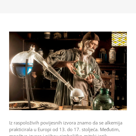
Iz raspoloživih povijesnih izvora znamo da se alkemija
prakticirala u Europi od 13. do 17. stoljeća. Međutim,
mnoštvo izvora i njihov simboličko-mitski jezik