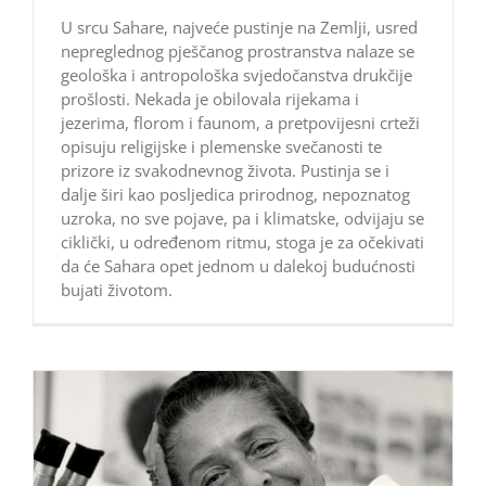
U srcu Sahare, najveće pustinje na Zemlji, usred
nepreglednog pješčanog prostranstva nalaze se
geološka i antropološka svjedočanstva drukčije
prošlosti. Nekada je obilovala rijekama i
jezerima, florom i faunom, a pretpovijesni crteži
opisuju religijske i plemenske svečanosti te
prizore iz svakodnevnog života. Pustinja se i
dalje širi kao posljedica prirodnog, nepoznatog
uzroka, no sve pojave, pa i klimatske, odvijaju se
ciklički, u određenom ritmu, stoga je za očekivati
da će Sahara opet jednom u dalekoj budućnosti
bujati životom.