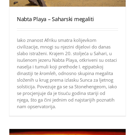
Nabta Playa – Saharski megaliti
Iako znanost Afriku smatra kolijevkom
civilizacije, mnogi su njezini dijelovi do danas
slabo istraženi. Krajem 20. stoljeća u Sahari, u
isušenom jezeru Nabta Playa, otkriveni su ostaci
naselja i tumuli koji prethode I. egipatskoj
dinastiji te
kromleh
, odnosno skupina megalita
složenih u krug prema izlasku Sunca za ljetnog
solsticija. Povezuje ga se sa Stonehengeom, iako
se procjenjuje da je tisuću godina stariji od
njega, što ga čini jednim od najstarijih poznatih
nam opservatorija.