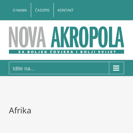
Skip
to
O NAMA
ČASOPIS
KONTAKT
content
Idite na...
Afrika