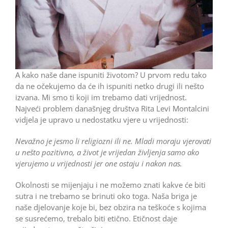
A kako naše dane ispuniti životom? U prvom redu tako
da ne očekujemo da će ih ispuniti netko drugi ili nešto
izvana. Mi smo ti koji im trebamo dati vrijednost.
Najveći problem današnjeg društva Rita Levi Montalcini
vidjela je upravo u nedostatku vjere u ­vrijednosti:
Nevažno je jesmo li religiozni ili ne. Mladi moraju vjerovati
u nešto pozitivno, a život je vrijedan življenja samo ako
vjerujemo u vrijednosti jer one ostaju i nakon nas.
Okolnosti se mijenjaju i ne možemo znati kakve će biti
sutra i ne trebamo se brinuti oko toga. Naša briga je
naše djelovanje koje bi, bez obzira na teškoće s kojima
se susrećemo, trebalo biti etično. Etičnost daje