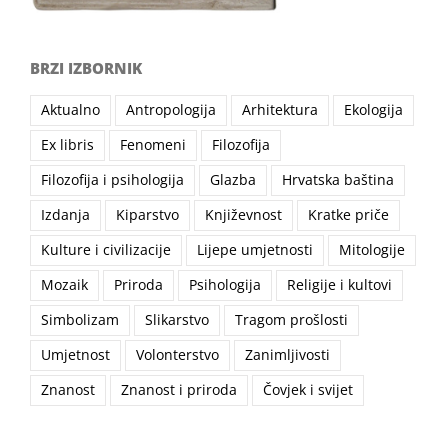
BRZI IZBORNIK
Aktualno
Antropologija
Arhitektura
Ekologija
Ex libris
Fenomeni
Filozofija
Filozofija i psihologija
Glazba
Hrvatska baština
Izdanja
Kiparstvo
Književnost
Kratke priče
Kulture i civilizacije
Lijepe umjetnosti
Mitologije
Mozaik
Priroda
Psihologija
Religije i kultovi
Simbolizam
Slikarstvo
Tragom prošlosti
Umjetnost
Volonterstvo
Zanimljivosti
Znanost
Znanost i priroda
Čovjek i svijet