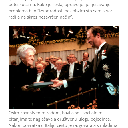
poteškoćama. Kako je rekla, upravo joj je rješavanje
problema bilo “izvor radosti bez obzira što sam stvari
radila na skroz nesavršen način”.
Osim znanstvenim radom, bavila se i socijalnim
pitanjima te naglašavala društvenu ulogu pojedinca.
Nakon povratka u Italiju često je razgovarala s mladima