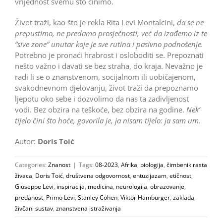
vrijednost svemu što činimo.
Život traži, kao što je rekla Rita Levi Montalcini,
da se ne
prepustimo, ne predamo prosječnosti, već da izađemo iz te
“sive zone” unutar koje je sve rutina i pasivno podnošenje.
Potrebno je pronaći hrabrost i osloboditi se. Prepoznati
nešto važno i davati se bez straha, do kraja. Nevažno je
radi li se o znanstvenom, socijalnom ili uobičajenom,
svakodnevnom djelovanju, život traži da prepoznamo
ljepotu oko sebe i dozvolimo da nas ta zadivljenost
vodi. Bez obzira na teškoće, bez obzira na godine.
Nek’
tijelo čini što hoće, govorila je, ja nisam tijelo: ja sam um.
Autor:
Doris Toić
Categories:
Znanost
|
Tags:
08-2023
,
Afrika
,
biologija
,
čimbenik rasta
živaca
,
Doris Toić
,
društvena odgovornost
,
entuzijazam
,
etičnost
,
Giuseppe Levi
,
inspiracija
,
medicina
,
neurologija
,
obrazovanje
,
predanost
,
Primo Levi
,
Stanley Cohen
,
Viktor Hamburger
,
zaklada
,
živčani sustav
,
znanstvena istraživanja