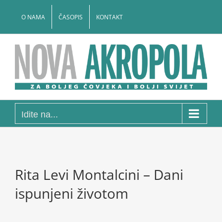
Skip
to
O NAMA
ČASOPIS
KONTAKT
content
Idite na...
Rita Levi Montalcini – Dani
ispunjeni životom