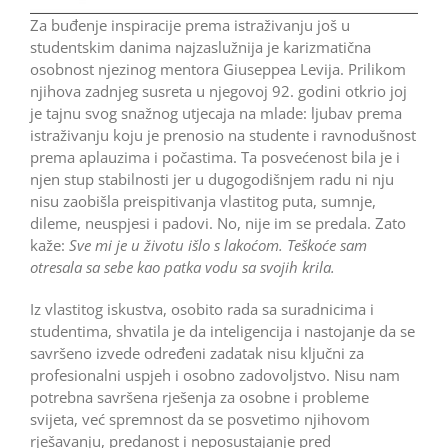
Za buđenje inspiracije prema istraživanju još u
studentskim danima najzaslužnija je karizmatična
osobnost njezinog mentora Giuseppea Levija. Prilikom
njihova zadnjeg susreta u njegovoj 92. godini otkrio joj
je tajnu svog snažnog utjecaja na mlade: ljubav prema
istraživanju koju je prenosio na studente i ravnodušnost
prema aplauzima i počastima. Ta posvećenost bila je i
njen stup stabilnosti jer u dugogodišnjem radu ni nju
nisu zaobišla preispitivanja vlastitog puta, sumnje,
dileme, neuspjesi i padovi. No, nije im se predala. Zato
kaže:
Sve mi je u životu išlo s lakoćom. Teškoće sam
otresala sa sebe kao patka vodu sa svojih krila.
Iz vlastitog iskustva, osobito rada sa suradnicima i
studentima, shvatila je da inteligencija i nastojanje da se
savršeno izvede određeni zadatak nisu ključni za
profesionalni uspjeh i osobno zadovoljstvo. Nisu nam
potrebna savršena rješenja za osobne i probleme
svijeta, već spremnost da se posvetimo njihovom
rješavanju, predanost i neposustajanje pred