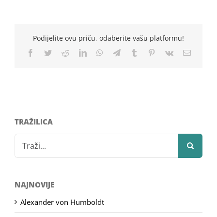
Podijelite ovu priču, odaberite vašu platformu!
Facebook
Twitter
Reddit
LinkedIn
WhatsApp
Telegram
Tumblr
Pinterest
Vk
Email
TRAŽILICA
Search
for:
NAJNOVIJE
Alexander von Humboldt