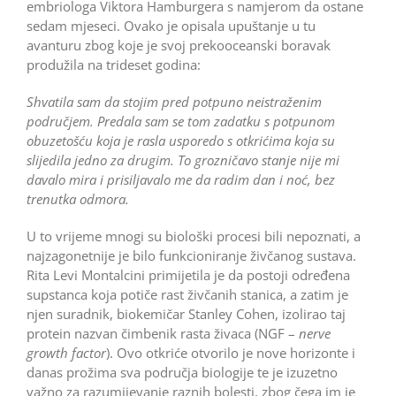
embriologa Viktora Hamburgera s namjerom da ostane
sedam mjeseci. Ovako je opisala upuštanje u tu
avanturu zbog koje je svoj prekooceanski boravak
produžila na trideset godina:
Shvatila sam da stojim pred potpuno neistraženim
područjem. Predala sam se tom zadatku s potpunom
obuzetošću koja je rasla usporedo s otkrićima koja su
slijedila jedno za drugim. To grozničavo stanje nije mi
davalo mira i prisiljavalo me da radim dan i noć, bez
trenutka odmora.
U to vrijeme mnogi su biološki procesi bili nepoznati, a
najzagonetnije je bilo funkcioniranje živčanog sustava.
Rita Levi Montalcini primijetila je da postoji određena
supstanca koja potiče rast živčanih stanica, a zatim je
njen suradnik, biokemičar Stanley Cohen, izolirao taj
protein nazvan čimbenik rasta živaca (NGF –
nerve
growth factor
). Ovo otkriće otvorilo je nove horizonte i
danas prožima sva područja biologije te je izuzetno
važno za razumijevanje raznih bolesti, zbog čega im je