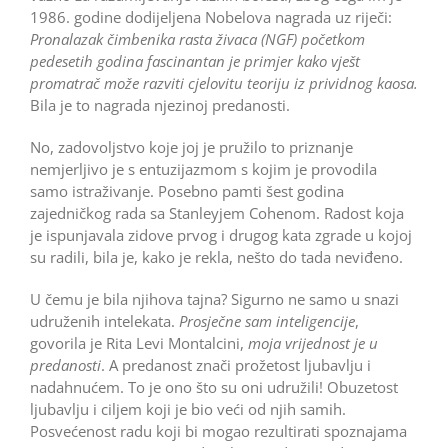
1986. godine dodijeljena Nobelova nagrada uz riječi:
Pronalazak čimbenika rasta živaca (NGF) početkom
pedesetih godina fascinantan je primjer kako vješt
promatrač može razviti cjelovitu teoriju iz prividnog kaosa.
Bila je to nagrada njezinoj predanosti.
No, zadovoljstvo koje joj je pružilo to priznanje
nemjerljivo je s entuzijazmom s kojim je provodila
samo istraživanje. Posebno pamti šest godina
zajedničkog rada sa Stanleyjem Cohenom. Radost koja
je ispunjavala zidove prvog i drugog kata zgrade u kojoj
su radili, bila je, kako je rekla, nešto do tada neviđeno.
U čemu je bila njihova tajna? Sigurno ne samo u snazi
udruženih intelekata.
Prosječne sam inteligencije
,
govorila je Rita Levi Montalcini,
moja vrijednost je u
predanosti
. A predanost znači prožetost ljubavlju i
nadahnućem. To je ono što su oni udružili! Obuzetost
ljubavlju i ciljem koji je bio veći od njih samih.
Posvećenost radu koji bi mogao rezultirati spoznajama