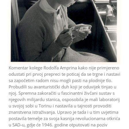
Komentar kolege Rodolfa Amprina kako nije ­primjereno
odustati pri prvoj prepreci te poticaj da se trgne i nastavi
sa započetim radom nisu mogli pasti na plodnije tlo.
Probudili su avanturistički duh koji je oduvijek tinjao u
njoj. Spremna zakoračiti u fascinantni živčani sustav s
njegovih milijardu stanica, osposobila je mali laboratorij
u svojoj sobi u Torinu i nastavila u tajnosti provoditi
znanstvena istraživanja. Upravo je tada i u tim uvjetima
postavila temelje za svoja kasnija revolucionarna otkrića
u SAD-u, gdje će 1946. godine otputovati na poziv