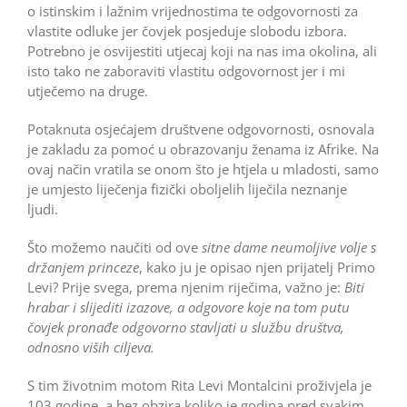
o istinskim i lažnim vrijednostima te odgovornosti za
vlastite odluke jer čovjek posjeduje slobodu izbora.
Potrebno je osvijestiti utjecaj koji na nas ima okolina, ali
isto tako ne zaboraviti vlastitu odgovornost jer i mi
utječemo na druge.
Potaknuta osjećajem društvene odgovornosti, osnovala
je zakladu za pomoć u obrazovanju ženama iz Afrike. Na
ovaj način vratila se onom što je htjela u mladosti, samo
je umjesto liječenja fizički oboljelih liječila neznanje
ljudi.
Što možemo naučiti od ove
sitne dame neumoljive volje s
držanjem princeze
, kako ju je opisao njen prijatelj Primo
Levi? Prije svega, prema njenim riječima, važno je:
Biti
hrabar i slijediti izazove, a odgovore koje na tom putu
čovjek pronađe odgovorno stavljati u službu društva,
odnosno viših ciljeva.
S tim životnim motom Rita Levi Montalcini proživjela je
103 godine, a bez obzira koliko je godina pred svakim