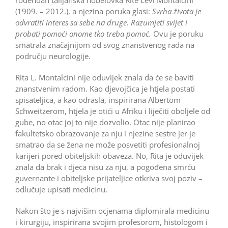
(1909. – 2012.), a njezina poruka glasi:
Svrha života je
odvratiti interes sa sebe na druge. Razumjeti svijet i
probati pomoći onome tko treba pomoć.
Ovu je poruku
smatrala značajnijom od svog znanstvenog rada na
području neurologije.
Rita L. Montalcini nije oduvijek znala da će se baviti
znanstvenim radom. Kao djevojčica je htjela postati
spisateljica, a kao odrasla, inspirirana Albertom
Schweitzerom, htjela je otići u Afriku i liječiti oboljele od
gube, no otac joj to nije dozvolio. Otac nije planirao
fakultetsko obrazovanje za nju i njezine sestre jer je
smatrao da se žena ne može posvetiti profesionalnoj
karijeri pored obiteljskih obaveza. No, Rita je oduvijek
znala da brak i djeca nisu za nju, a pogođena smrću
guvernante i obiteljske prijateljice otkriva svoj poziv –
odlučuje upisati medicinu.
Nakon što je s najvišim ocjenama diplomirala medicinu
i kirurgiju, inspirirana svojim profesorom, histologom i