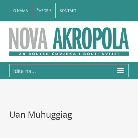
Skip
to
O NAMA
ČASOPIS
KONTAKT
content
Idite na...
Uan Muhuggiag