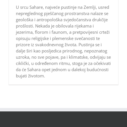
U srcu Sahare, najveće pustinje na Zemlji, usred
nepreglednog pješčanog prostranstva nalaze se
geološka i antropološka svjedočanstva drukčije
prošlosti. Nekada je obilovala rijekama i
jezerima, florom i faunom, a pretpovijesni crteži
opisuju religijske i plemenske svečanosti te
prizore iz svakodnevnog života. Pustinja se i
dalje širi kao posljedica prirodnog, nepoznatog
uzroka, no sve pojave, pa i klimatske, odvijaju se
ciklički, u određenom ritmu, stoga je za očekivati
da će Sahara opet jednom u dalekoj budućnosti
bujati životom.