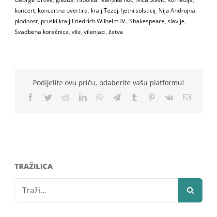
koncert
,
koncertna uvertira
,
kralj Tezej
,
ljetni solsticij
,
Nija Androjna
,
plodnost
,
pruski kralj Friedrich Wilhelm IV.
,
Shakespeare
,
slavlje
,
Svadbena koračnica
,
vile
,
vilenjaci
,
žetva
Podijelite ovu priču, odaberite vašu platformu!
Facebook
Twitter
Reddit
LinkedIn
WhatsApp
Telegram
Tumblr
Pinterest
Vk
Email
TRAŽILICA
Search
for: