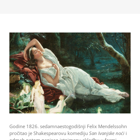
Godine 1826. sedamnaestogodišnji Felix Mendelssohn
pročitao je Shakespearovu komediju
San Ivanjske noći
i
odmah potom napisao istoimenu skladbu u formi