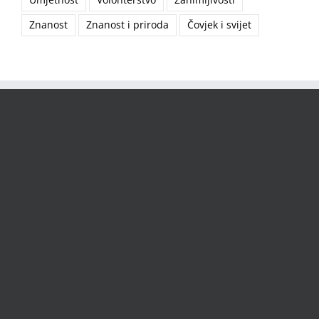
Znanost
Znanost i priroda
Čovjek i svijet