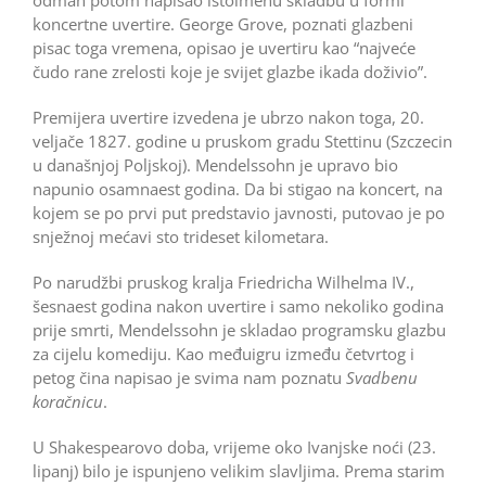
koncertne uvertire. George Grove, poznati glazbeni
pisac toga vremena, opisao je uvertiru kao “najveće
čudo rane zrelosti koje je svijet glazbe ikada doživio”.
Premijera uvertire izvedena je ubrzo nakon toga, 20.
veljače 1827. godine u pruskom gradu Stettinu (Szczecin
u današnjoj Poljskoj). Mendelssohn je upravo bio
napunio osamnaest godina. Da bi stigao na koncert, na
kojem se po prvi put predstavio javnosti, putovao je po
snježnoj mećavi sto trideset kilometara.
Po narudžbi pruskog kralja Friedricha Wilhelma IV.,
šesnaest godina nakon uvertire i samo nekoliko godina
prije smrti, Mendelssohn je skladao programsku glazbu
za cijelu komediju. Kao međuigru između četvrtog i
petog čina napisao je svima nam poznatu
Svadbenu
koračnicu
.
U Shakespearovo doba, vrijeme oko Ivanjske noći (23.
lipanj) bilo je ispunjeno velikim slavljima. Prema starim