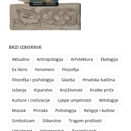
BRZI IZBORNIK
Aktualno
Antropologija
Arhitektura
Ekologija
Ex libris
Fenomeni
Filozofija
Filozofija i psihologija
Glazba
Hrvatska baština
Izdanja
Kiparstvo
Književnost
Kratke priče
Kulture i civilizacije
Lijepe umjetnosti
Mitologije
Mozaik
Priroda
Psihologija
Religije i kultovi
Simbolizam
Slikarstvo
Tragom prošlosti
Umjetnost
Volonterstvo
Zanimljivosti