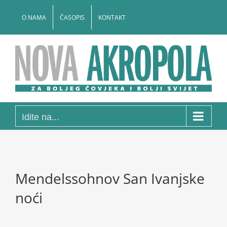
Skip
to
O NAMA
ČASOPIS
KONTAKT
content
Idite na...
Mendelssohnov San Ivanjske
noći