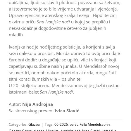
običajima, ljudi su slavili plodnost povezanu sa žetvom,
a istovremeno je to bilo vrijeme udvaranja i vjenčanja.
Upravo vjenčanje atenskog kralja Tezeja i Hipolite čini
okvirnu priču
Sna Ivanjske noći
u kojoj se prepliću i
nesvakidašnje dogodovštine četvero zaljubljenih
mladih.
Ivanjska noć je noć ljetnog solsticija, a korijeni slavlja
sežu daleko u prošlost. Možda upravo to ovoj priči daje
čarobni dodir: u događaje se upliću vile i vilenjaci koji
zapetljavaju sudbine naših junaka. U Mendelssohnovoj
se uvertiri, odmah nakon početnih akorda, mogu čuti
sitni koraci šumskih vila – osluhnite!
U 20. stoljeću prema Mendelssohnovoj je glazbi nastao
istoimeni balet
San Ivanjske noći
.
Autor:
Nija Androjna
Sa slovenskog preveo:
Ivica Slavić
Categories:
Glazba
|
Tags:
06-2026
,
balet
,
Felix Mendelssohn
,
George Grove
,
glazba
,
Hipolita
,
Ivanjska noć
,
Ivica Slavić
,
komedija
,