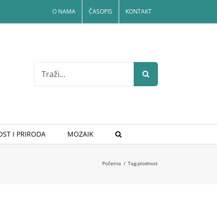
O NAMA
ČASOPIS
KONTAKT
Search
for:
ST I PRIRODA
MOZAIK
Početna
/
Tag:
plodnost