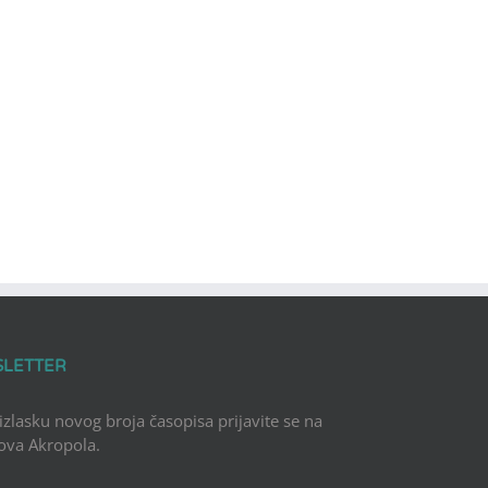
SLETTER
 izlasku novog broja časopisa prijavite se na
Nova Akropola.