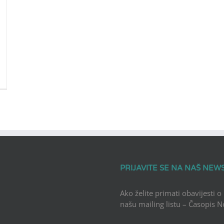
PRIJAVITE SE NA NAŠ NEW
Ako želite primati obavijesti o
našu mailing listu – Časopis 