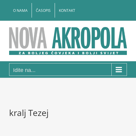
Skip
to
O NAMA
ČASOPIS
KONTAKT
content
Idite na...
kralj Tezej