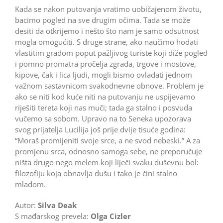
Kada se nakon putovanja vratimo uobičajenom životu,
bacimo pogled na sve drugim očima. Tada se može
desiti da otkrijemo i nešto što nam je samo odsutnost
mogla omogućiti. S druge strane, ako na­učimo hodati
vlastitim gradom poput pažljivog turiste koji diže pogled
i pomno promatra pročelja zgrada, trgove i mostove,
kipove, čak i lica ljudi, mogli bismo ovladati jednom
važnom sastavnicom svakodnevne obnove. Problem je
ako se niti kod kuće niti na putovanju ne uspijevamo
riješiti tereta koji nas muči; tada ga stalno i posvuda
vučemo sa sobom. Upravo na to Seneka upozorava
svog prijatelja Lucilija još prije dvije tisuće godina:
“Moraš promijeniti svoje srce, a ne svod nebeski.” A za
promjenu srca, odnosno samoga sebe, ne preporučuje
ništa drugo nego melem koji liječi svaku duševnu bol:
filozofiju koja obnavlja dušu i tako je čini stalno
mladom.
Autor:
Silva Deak
S mađarskog prevela:
Olga Cizler