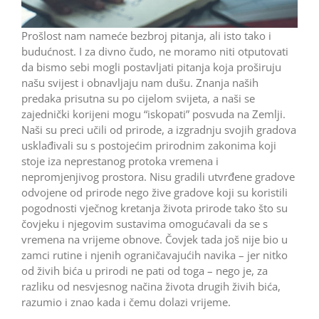
Prošlost nam nameće bezbroj pitanja, ali isto tako i
budućnost. I za divno čudo, ne moramo niti otputovati
da bismo sebi mogli postavljati pitanja koja proširuju
našu svijest i obnavljaju nam dušu. Znanja naših
predaka prisutna su po cijelom svijeta, a naši se
zajednički korijeni mogu “iskopati” posvuda na Zemlji.
Naši su preci učili od prirode, a izgradnju svojih gradova
usklađivali su s postojećim prirodnim zakonima koji
stoje iza neprestanog protoka vremena i
nepromjenjivog prostora. Nisu gradili utvrđene gradove
odvojene od prirode nego žive gradove koji su koristili
pogodnosti vječnog kretanja života prirode tako što su
čovjeku i njegovim sustavima omogućavali da se s
vremena na vrijeme obnove. Čovjek tada još nije bio u
zamci rutine i njenih ograničavajućih navika – jer nitko
od živih bića u prirodi ne pati od toga – nego je, za
razliku od nesvjesnog načina života drugih živih bića,
razumio i znao kada i čemu dolazi vrijeme.