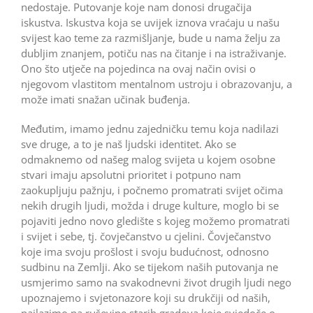
nedostaje. Putovanje koje nam donosi drugačija
iskustva. Iskustva koja se uvijek iznova vraćaju u našu
svijest kao teme za razmišljanje, bude u nama želju za
dubljim znanjem, potiču nas na čitanje i na istraživanje.
Ono što utječe na pojedinca na ovaj način ovisi o
njegovom vlastitom mentalnom ustroju i obrazovanju, a
može imati snažan učinak buđenja.
Međutim, imamo jednu zajedničku temu koja nadilazi
sve druge, a to je naš ljudski identitet. Ako se
odmaknemo od našeg malog svijeta u kojem osobne
stvari imaju apsolutni prioritet i potpuno nam
zaokupljuju pažnju, i počnemo promatrati svijet očima
nekih drugih ljudi, možda i druge kulture, moglo bi se
pojaviti jedno novo gledište s kojeg možemo promatrati
i svijet i sebe, tj. čovječanstvo u cjelini. Čovječanstvo
koje ima svoju prošlost i svoju budućnost, odnosno
sudbinu na Zemlji. Ako se tijekom naših putovanja ne
usmjerimo samo na svakodnevni život drugih ljudi nego
upoznajemo i svjetonazore koji su drukčiji od naših,
nailazimo na ruševine starih gradova koje svjedoče o