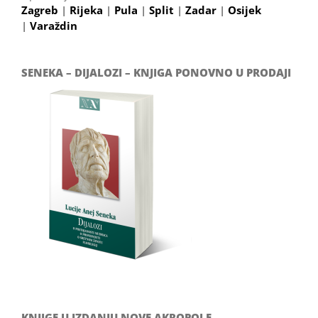
Zagreb
|
Rijeka
|
Pula
|
Split
|
Zadar
|
Osijek
|
Varaždin
SENEKA – DIJALOZI – KNJIGA PONOVNO U PRODAJI
KNJIGE U IZDANJU NOVE AKROPOLE