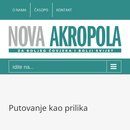
Skip
to
O NAMA
ČASOPIS
KONTAKT
content
Idite na...
Putovanje kao prilika