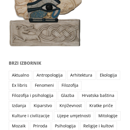
BRZI IZBORNIK
Aktualno
Antropologija
Arhitektura
Ekologija
Ex libris
Fenomeni
Filozofija
Filozofija i psihologija
Glazba
Hrvatska baština
Izdanja
Kiparstvo
Književnost
Kratke priče
Kulture i civilizacije
Lijepe umjetnosti
Mitologije
Mozaik
Priroda
Psihologija
Religije i kultovi