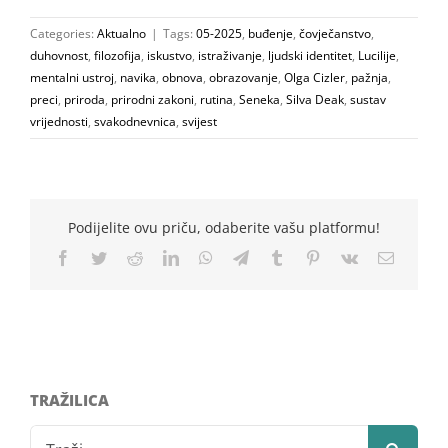
Categories:
Aktualno
|
Tags:
05-2025
,
buđenje
,
čovječanstvo
,
duhovnost
,
filozofija
,
iskustvo
,
istraživanje
,
ljudski identitet
,
Lucilije
,
mentalni ustroj
,
navika
,
obnova
,
obrazovanje
,
Olga Cizler
,
pažnja
,
preci
,
priroda
,
prirodni zakoni
,
rutina
,
Seneka
,
Silva Deak
,
sustav
vrijednosti
,
svakodnevnica
,
svijest
Podijelite ovu priču, odaberite vašu platformu!
Facebook
Twitter
Reddit
LinkedIn
WhatsApp
Telegram
Tumblr
Pinterest
Vk
Email
TRAŽILICA
Search