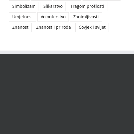
Simbolizam
Slikarstvo
Tragom prošlosti
Umjetnost
Volonterstvo
Zanimljivosti
Znanost
Znanost i priroda
Čovjek i svijet