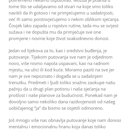
tome što se udaljavamo od stvari na koje smo toliko
navikli da ih gotovo i ne primjećujemo u sadašnjosti,
već ih samo poistovjećujemo s nekim oblikom sjećanja.
Čovjek lako zapada u ropstvo rutine, tada mu se svijest
sužava i ne dopušta mu da primjećuje sve one
promjene i novine koje život svakodnevno donosi.
Jedan od lijekova za to, kao i sredstvo buđenja, je
putovanje. Tijekom putovanja sve nam je odjednom
novo, više nismo napola uspavani, kao na radnom
mjestu, na ulici ili kod kuće. Moramo paziti na sve jer
nam je sve nepoznato i događa se u sadašnjem
trenutku. Predmeti i ljudi toliko snažno zaokupe našu
pažnju da u drugi plan potisnu i naša sjećanja na
prošlost i naše planove za budućnost. Ponekad nam je
dovoljno samo nekoliko dana razdvojenosti od našeg
uobičajenog “ja” da bismo se osjetili odmoreno.
Još mnogo više nas obnavlja putovanje koje nam donosi
mentalnu i emocionalnu hranu koja danas toliko