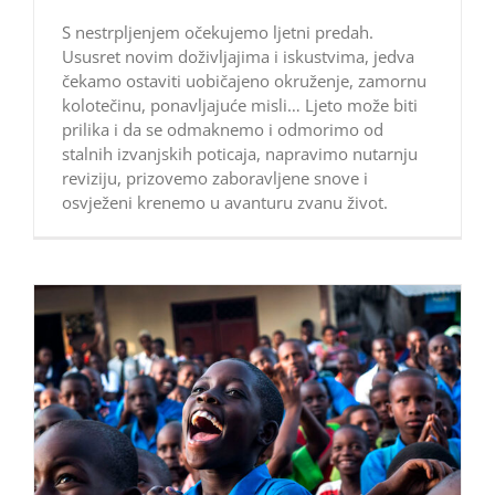
S nestrpljenjem očekujemo ljetni predah.
Ususret novim doživljajima i iskustvima, jedva
čekamo ostaviti uobičajeno okruženje, zamornu
kolotečinu, ponavljajuće misli… Ljeto može biti
prilika i da se odmaknemo i odmorimo od
stalnih izvanjskih poticaja, napravimo nutarnju
reviziju, prizovemo zaboravljene snove i
osvježeni krenemo u avanturu zvanu život.