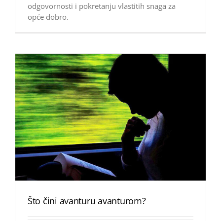
odgovornosti i pokretanju vlastitih snaga za
opće dobro.
Što čini avanturu avanturom?