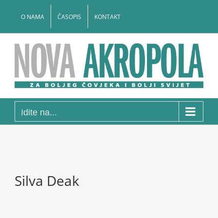
Skip
to
O NAMA
ČASOPIS
KONTAKT
content
Idite na...
Silva Deak