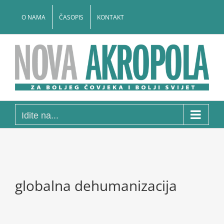
Skip
to
O NAMA
ČASOPIS
KONTAKT
content
Idite na...
globalna dehumanizacija