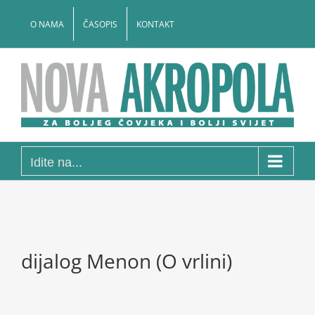
Skip
to
O NAMA
ČASOPIS
KONTAKT
content
Idite na...
dijalog Menon (O vrlini)