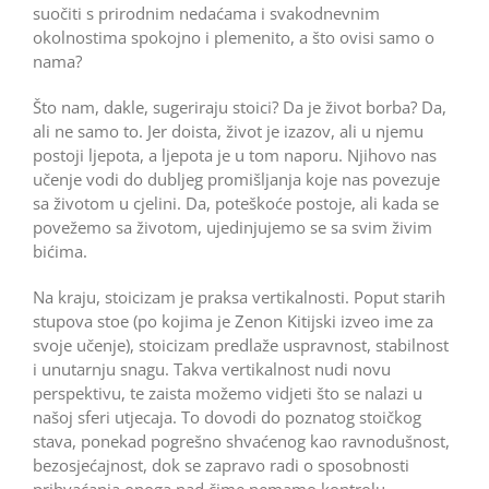
suočiti s prirodnim nedaćama i svakodnevnim
okolnostima spokojno i plemenito, a što ovisi samo o
nama?
Što nam, dakle, sugeriraju stoici? Da je život borba? Da,
ali ne samo to. Jer doista, život je izazov, ali u njemu
postoji ljepota, a ljepota je u tom naporu. Njihovo nas
učenje vodi do dubljeg promišljanja koje nas povezuje
sa životom u cjelini. Da, poteškoće postoje, ali kada se
povežemo sa životom, ujedinjujemo se sa svim živim
bićima.
Na kraju, stoicizam je praksa vertikalnosti. Poput starih
stupova stoe (po kojima je Zenon Kitijski izveo ime za
svoje učenje), stoicizam predlaže uspravnost, stabilnost
i unutarnju snagu. Takva vertikalnost nudi novu
perspektivu, te zaista možemo vidjeti što se nalazi u
našoj sferi utjecaja. To dovodi do poznatog stoičkog
stava, ponekad pogrešno shvaćenog kao ravnodušnost,
bezosjećajnost, dok se zapravo radi o sposobnosti
prihvaćanja onoga nad čime nemamo kontrolu.