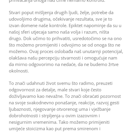
Stvari poput mišljenja drugih ljudi, želje, potrebe da
udovoljimo drugima, očekivanje rezultata, sve je to
izvan domene naše kontrole. Epiktet napominje da su u
našoj sferi utjecaja samo naša volja i razum, ništa
drugo. Dok učimo to prihvatiti, usredotočimo se na ono
što možemo promijeniti i odvojimo se od onoga što ne
možemo. Ovaj proces oslobađa naš unutarnji potencijal,
olakšava našu percepciju stvarnosti i omogućuje nam
da mirno odgovorimo na nedaće, da ne budemo žrtve
okolnosti.
To znači udahnuti život svemu što radimo, preuzeti
odgovornost za detalje, male stvari koje često
doživljavamo kao nevažne. To znači obraćati pozornost
na svoje svakodnevno ponašanje, reakcije, razvoj gesti
ljubaznosti, njegovanje otvorenog uma i vježbanje
dobrohotnosti i strpljenja u ovim izazovnim i
nesigurnim vremenima. Tako možemo primijeniti
umijeće stoicizma kao put prema smirenom i