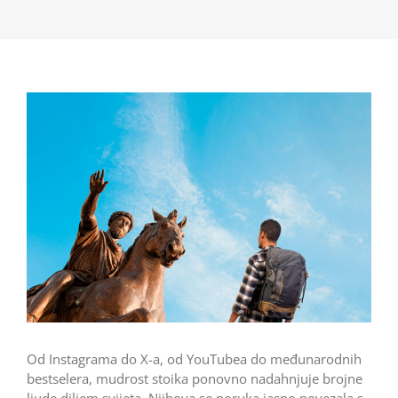
Od Instagrama do X-a, od YouTubea do međunarodnih
bestselera, mudrost stoika ponovno nadahnjuje brojne
ljude diljem svijeta. Njihova se poruka jasno povezala s