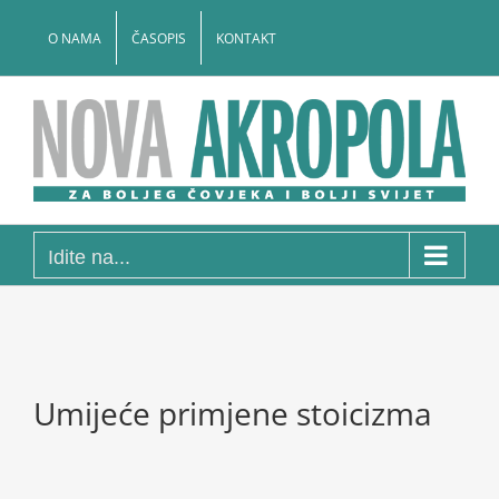
Skip
to
O NAMA
ČASOPIS
KONTAKT
content
Idite na...
Umijeće primjene stoicizma