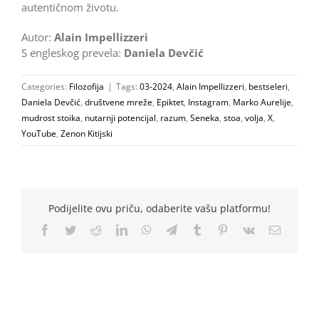
autentičnom životu.
Autor:
Alain Impellizzeri
S engleskog prevela:
Daniela Devčić
Categories:
Filozofija
|
Tags:
03-2024
,
Alain Impellizzeri
,
bestseleri
,
Daniela Devčić
,
društvene mreže
,
Epiktet
,
Instagram
,
Marko Aurelije
,
mudrost stoika
,
nutarnji potencijal
,
razum
,
Seneka
,
stoa
,
volja
,
X
,
YouTube
,
Zenon Kitijski
Podijelite ovu priču, odaberite vašu platformu!
Facebook
Twitter
Reddit
LinkedIn
WhatsApp
Telegram
Tumblr
Pinterest
Vk
Email