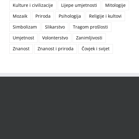
Kulture i civilizacije
Lijepe umjetnosti
Mitologije
Mozaik
Priroda
Psihologija
Religije i kultovi
Simbolizam
Slikarstvo
Tragom prošlosti
Umjetnost
Volonterstvo
Zanimljivosti
Znanost
Znanost i priroda
Čovjek i svijet