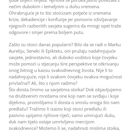
nečim dubokim i temeljnim u duhu vremena.
Ohrabrujuće je to što stoicizam potječe iz vremena
krize, dekadencije i konfuzije jer ponovno oživljavanje
njegovih razboritih savjeta sugerira da mnogi opet traže
odgovore i smjer prema boljem putu.
Zašto su stoici danas popularni? Bilo da se radi o Marku
Aureliju, Seneki ili Epiktetu, oni pružaju nadahnjujuće
savjete, jednostavno, ali duboko vodstvo koje čovjeku
može pomoći u stjecanju šire perspektive te otkrivanju
onog bitnog u kaosu svakodnevnog života. Nije li to
nadahnjujuće, nije li svakom čovjeku ovakva mogućnost
privlačna?! Ali, što s njom radimo?
Što doista činimo sa savjetima stoika? Dok objavljujemo
na društvenim mrežama one koji nam se sviđaju i koje
dijelimo, promišljamo li doista o smislu onoga što nam
predlažu? Tražimo li izazov koji stoici predlažu ili
pasivno upijamo njihove riječi, samo umirujući dušu,
dok nam tijelo ostaje umrtvljeno inercijom
svakodnevice? Možemo li se, nadahnuti mislima stoika,