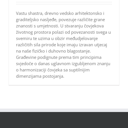
Vastu shastra, drevno vedsko arhitektonsko i
graditeljsko nasljeđe, povezuje različite grane
znanosti s umjetnosti. U stvaranju čovjekova
životnog prostora polazi od povezanosti svega u
svemiru te uzima u obzir međudjelovanje
različitih sila prirode koje imaju izravan utjecaj
na naše fizičko i duhovno blagostanje.
Građevine podignute prema tim principima
svjedoče o danas uglavnom izgubljenom znanju
o harmonizaciji čovjeka sa suptilnijim
dimenzijama postojanja.