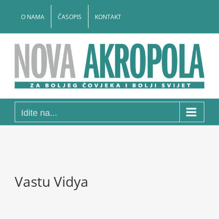
Skip
to
O NAMA
ČASOPIS
KONTAKT
content
Idite na...
Vastu Vidya