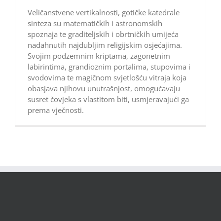
Veličanstvene vertikalnosti, gotičke katedrale
sinteza su matematičkih i astronomskih
spoznaja te graditeljskih i obrtničkih umijeća
nadahnutih najdubljim religijskim osjećajima.
Svojim podzemnim kriptama, zagonetnim
labirintima, grandioznim portalima, stupovima i
svodovima te magičnom svjetlošću vitraja koja
obasjava njihovu unutrašnjost, omogućavaju
susret čovjeka s vlastitom biti, usmjeravajući ga
prema vječnosti.