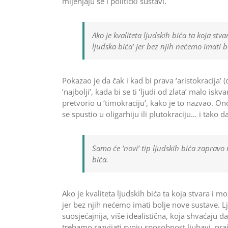
mijenjaju se i politički sustavi.
Ako je kvaliteta ljudskih bića ta koja st
ljudska bića’ jer bez njih nećemo imati b
Pokazao je da čak i kad bi prava ‘aristokracija’
‘najbolji’, kada bi se ti ‘ljudi od zlata’ malo isk
pretvorio u ‘timokraciju’, kako je to nazvao. On
se spustio u oligarhiju ili plutokraciju… i tako da
Samo će ‘novi’ tip ljudskih bića zapravo m
bića.
Ako je kvaliteta ljudskih bića ta koja stvara i 
jer bez njih nećemo imati bolje nove sustave. L
suosjećajnija, više idealistična, koja shvaćaju 
trebamo razvijati svoju sposobnost ljubavi, praš