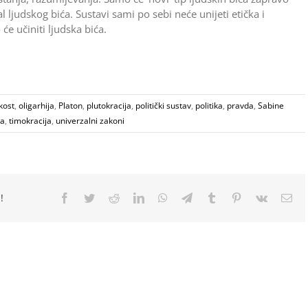
al ­ljudskog bića. Sustavi sami po sebi neće unijeti etička i
 ­učiniti ljudska bića.
kost
,
oligarhija
,
Platon
,
plutokracija
,
politički sustav
,
politika
,
pravda
,
Sabine
ka
,
timokracija
,
univerzalni zakoni
!
Facebook
Twitter
Reddit
LinkedIn
WhatsApp
Telegram
Tumblr
Pinterest
Vk
Ema