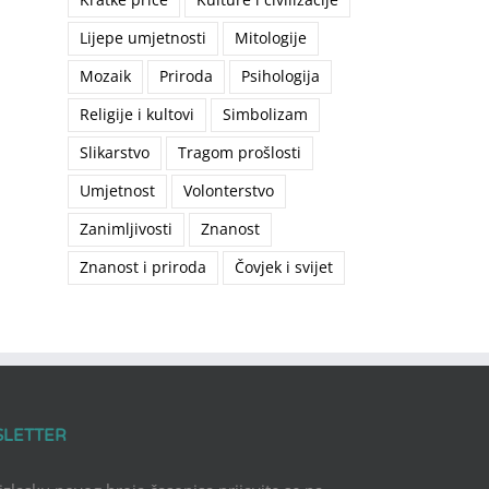
Lijepe umjetnosti
Mitologije
Mozaik
Priroda
Psihologija
Religije i kultovi
Simbolizam
Slikarstvo
Tragom prošlosti
Umjetnost
Volonterstvo
Zanimljivosti
Znanost
Znanost i priroda
Čovjek i svijet
SLETTER