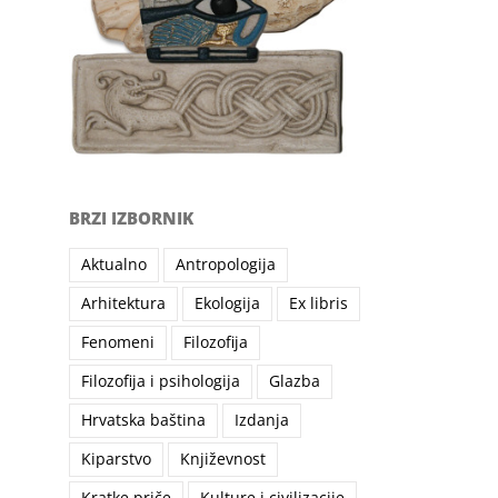
BRZI IZBORNIK
Aktualno
Antropologija
Arhitektura
Ekologija
Ex libris
il
Fenomeni
Filozofija
Filozofija i psihologija
Glazba
Hrvatska baština
Izdanja
Kiparstvo
Književnost
Kratke priče
Kulture i civilizacije