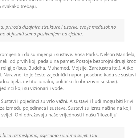
 ­svakako trebaju.
a, priroda dizajnira strukture i uzorke, sve je međusobno
rno objasniti samo pozivanjem na cjelinu.
omijeniti i da su mijenjali sustave. Rosa Parks, Nelson Mandela,
eki od prvih koji padaju na pamet. Postoje bezbrojni drugi kroz
i religije (Isus, Buddha, Muhamed, Mojsije, Zaratustra itd.). A tko,
ci. Naravno, to je često zajednički napor, posebno kada se sustavi
a tijela, institucionalni, politički ili obrazovni sustavi).
edinci koji su vizionari i vođe.
’. Sustavi i pojedinci su vrlo važni. A sustavi i ljudi mogu biti krivi.
 između pojedinaca i sustava. Sustavi su izraz načina na koji
ijet. Oni odražavaju naše vrijednosti i našu ‘filozofiju’.
a bića razmišljamo, osjećamo i vidimo svijet. Oni