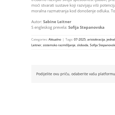
moći stvarati sustave koji raz­vijaju viši potencij
moralna razmatranja kod donošenje odluka. To će
Autor:
Sabine Leitner
S engleskog prevela:
Sofija Stepanovska
Categories:
Aktualno
|
Tags:
07-2025
,
aristokracija
,
jedna
Leitner
,
sistemsko razmišljanje
,
sloboda
,
Sofija Stepanovs
Podijelite ovu priču, odaberite vašu platformu