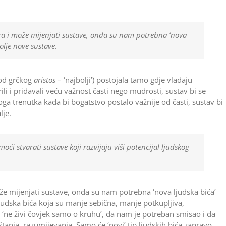
vara i može mijenjati sustave, onda su nam potrebna ‘nova
olje nove sustave.
 (od grčkog
aristos
– ‘najbolji’) postojala tamo gdje vladaju
varili i pridavali veću važnost časti nego mudrosti, sustav bi se
oga trenutka kada bi bogatstvo postalo važnije od časti, sustav bi
lje.
oći stvarati sustave koji razvijaju viši potencijal ljudskog
može mijenjati sustave, onda su nam potrebna ‘nova ljudska bića’
judska bića koja su manje sebična, manje potkupljiva,
da ‘ne živi čovjek samo o kruhu’, da nam je potreban smisao i da
tanja, razumijevanja. Samo će ‘novi’ tip ljudskih bića zapravo