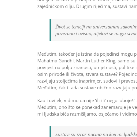
zajedničkom cilju. Drugim riječima, sustavi nam
Život se temelji na univerzalnim zakonim
povezano i ovisno, dijelovi se mogu stva
Međutim, također je istina da pojedinci mogu pr
Mahatma Gandhi, Martin Luther King, samo su n
povijest na polju znanosti, umjetnosti, politike 
osim prirode ili života, stvara sustave? Pojedin
razvijaju stoljećima (naprimjer, sudovi i pravosudn
Međutim, čak i tada sustave obično razvijaju poj
Kao i uvijek, vidimo da nije ‘ili-ili’ nego ‘oboje/i
Međutim, ono što se ponekad zanemaruje je veza
mi ljudska bića razmišljamo, osjećamo i vidimo sv
Sustavi su izraz načina na koji mi ljudsk