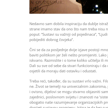
Nedavno sam dobila inspiraciju da dublje istraži
strane imamo stav da ono što nam treba nisu novi
poput: “Sustavi su važniji od pojedinaca”, “Ljudi
pobijediti dobrog čovjeka”.
Čini se da za posljednje dvije izjave postoji m
baviti politikom jer želi nešto promijeniti. Lako je 
iskvario. Razmislite i o tome koliko učitelja ili 
Dali su sve od sebe da stvari funkcioniraju i 
osjetili da moraju dati ostavku i odustati.
Treba reći, također, da su sustavi vrlo važni. Fil
ne. Život se temelji na univerzalnim zakonima,
i ovisno, dijelovi se mogu stvarno objasniti s
zajednici, poslovnom svijetu i znanosti na ‘sis
obogatio naše razumijevanje organizacijskih pro
donijeti sustavnu promjenu. Istina je da bez s