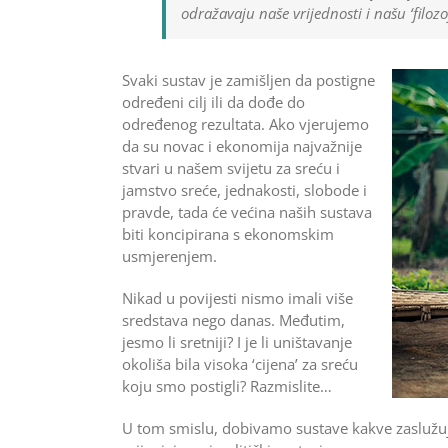
odražavaju naše vrijednosti i našu ‘filozof
Svaki sustav je zamišljen da postigne
određeni cilj ili da dođe do
određenog rezultata. Ako vjerujemo
da su novac i ekonomija najvažnije
stvari u našem svijetu za sreću i
jamstvo sreće, jednakosti, slobode i
pravde, tada će većina naših sustava
biti koncipirana s ekonomskim
usmjerenjem.
Nikad u povijesti nismo imali više
sredstava nego danas. Međutim,
jesmo li sretniji? I je li uništavanje
okoliša bila visoka ‘cijena’ za sreću
koju smo postigli? Razmislite…
U tom smislu, dobivamo sustave kakve zaslu­žu­j