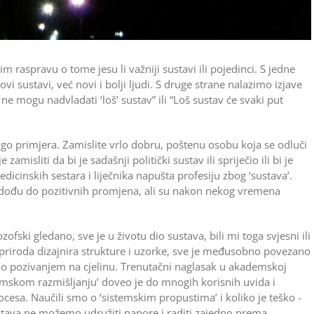
m raspravu o tome jesu li važniji sustavi ili pojedinci. S jedne
 sustavi, već novi i bolji ljudi. S druge strane nalazimo izjave
 ne mogu nadvladati ‘loš’ sustav” ili “Loš sustav će svaki put
nogo primjera. Zamislite vrlo dobru, poštenu osobu koja se odluči
zamisliti da bi je sadašnji politički sustav ili spriječio ili bi je
medicinskih sestara i liječnika napušta profesiju zbog ‘sustava’.
da dođu do pozitivnih promjena, ali su nakon nekog vremena
ozofski gledano, sve je u životu dio sustava, bili mi toga svjesni ili
 priroda dizajnira strukture i uzorke, sve je međusobno povezano
amo pozivanjem na cjelinu. Trenutačni naglasak u akademskoj
temskom razmišljanju’ doveo je do mnogih korisnih uvida i
cesa. Naučili smo o ‘sistemskim propustima’ i koliko je teško ­
ustava ne možemo udružiti napore i raditi zajedno prema