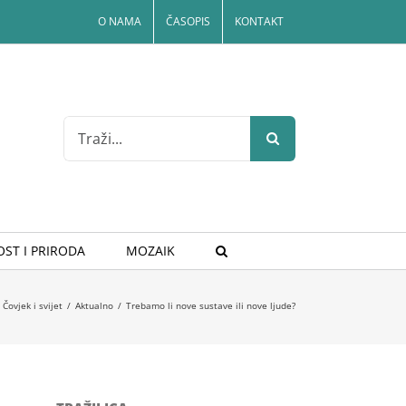
O NAMA
ČASOPIS
KONTAKT
Search
for:
ST I PRIRODA
MOZAIK
Čovjek i svijet
/
Aktualno
/
Trebamo li nove sustave ili nove ljude?