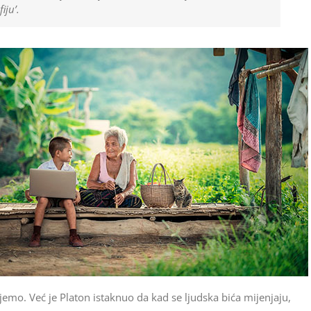
iju’.
emo. Već je Platon istaknuo da kad se ljudska bića mijenjaju,