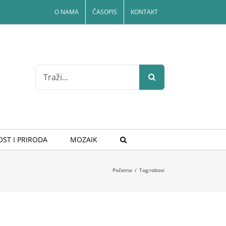
O NAMA
ČASOPIS
KONTAKT
Search
for:
ST I PRIRODA
MOZAIK
Početna
/
Tag:
robovi