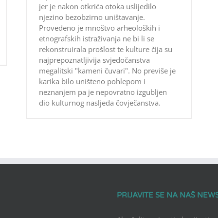
jer je nakon otkrića otoka uslijedilo
njezino bezobzirno uništavanje.
Provedeno je mnoštvo arheoloških i
etnografskih istraživanja ne bi li se
rekonstruirala prošlost te kulture čija su
najprepoznatljivija svjedočanstva
megalitski "kameni čuvari". No previše je
karika bilo uništeno pohlepom i
neznanjem pa je nepovratno izgubljen
dio kulturnog nasljeđa čovječanstva.
PRIJAVITE SE NA NAŠ NEW