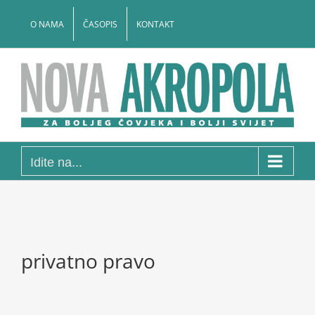
Skip
to
O NAMA
ČASOPIS
KONTAKT
content
Idite na...
privatno pravo