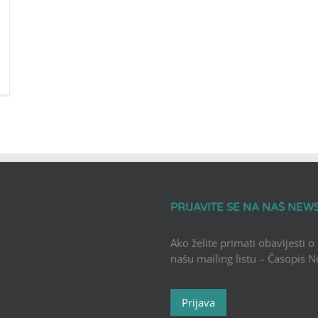
PRIJAVITE SE NA NAŠ NEW
Ako želite primati obavijesti o
našu mailing listu – Časopis 
Prijava