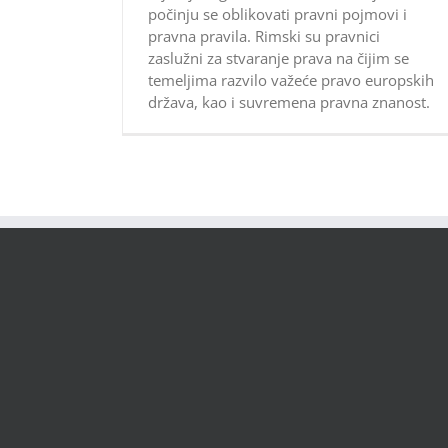
počinju se oblikovati pravni pojmovi i
pravna pravila. Rimski su pravnici
zaslužni za stvaranje prava na čijim se
temeljima razvilo važeće pravo europskih
država, kao i suvremena pravna znanost.