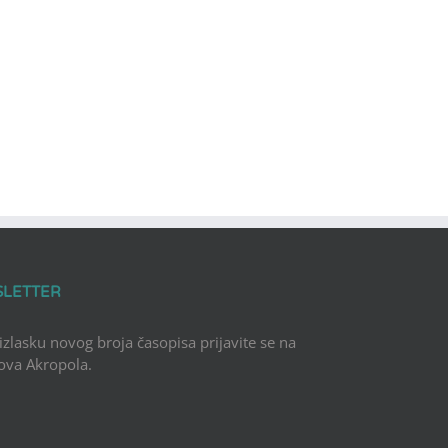
SLETTER
 izlasku novog broja časopisa prijavite se na
Nova Akropola.