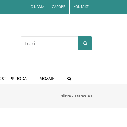
O NAMA
ČASOPIS
KONTAKT
Search
for:
ST I PRIRODA
MOZAIK
Početna
/
Tag:
Karakala