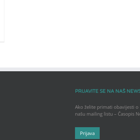
PRIJAVITE SE NA NAŠ NEW
Ako želite primati obavijesti o
našu mailing listu – Časopis 
Prijava