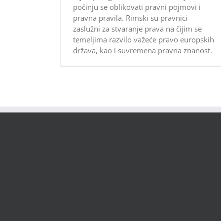
počinju se oblikovati pravni pojmovi i
pravna pravila. Rimski su pravnici
zaslužni za stvaranje prava na čijim se
temeljima razvilo važeće pravo europskih
država, kao i suvremena pravna znanost.