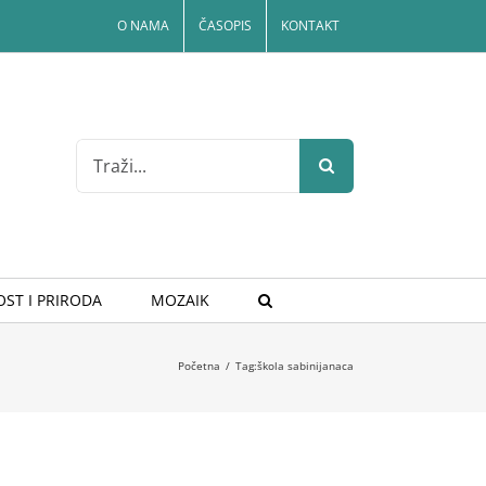
O NAMA
ČASOPIS
KONTAKT
Search
for:
ST I PRIRODA
MOZAIK
Početna
/
Tag:
škola sabinijanaca