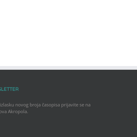
SLETTER
 izlasku novog broja časopisa prijavite se na
Nova Akropola.