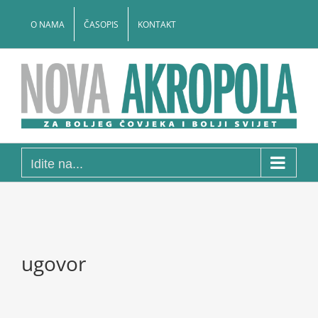
Skip
to
O NAMA
ČASOPIS
KONTAKT
content
Idite na...
ugovor