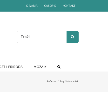
O NAMA
ČASOPIS
KONTAKT
Search
for:
ST I PRIRODA
MOZAIK
Početna
/
Tag:
"dobre misli