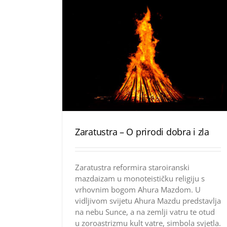
Zaratustra – O prirodi dobra i zla
Zaratustra reformira staroiranski
mazdaizam u monoteističku religiju s
vrhovnim bogom Ahura Mazdom. U
vidljivom svijetu Ahura Mazdu predstavlja
na nebu Sunce, a na zemlji vatru te otud
u zoroastrizmu kult vatre, simbola svjetla.