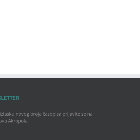
SLETTER
 izlasku novog broja časopisa prijavite se na
Nova Akropola.