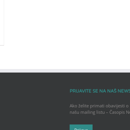
PRIJAVITE SE NA NAŠ NEW
Ako želite primati obavijesti o
našu mailing listu – Časopis 
Prijava