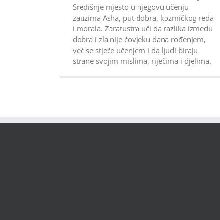
Središnje mjesto u njegovu učenju
zauzima Asha, put dobra, kozmičkog reda
i morala. Zaratustra uči da razlika između
dobra i zla nije čovjeku dana rođenjem,
već se stječe učenjem i da ljudi biraju
strane svojim mislima, riječima i djelima.