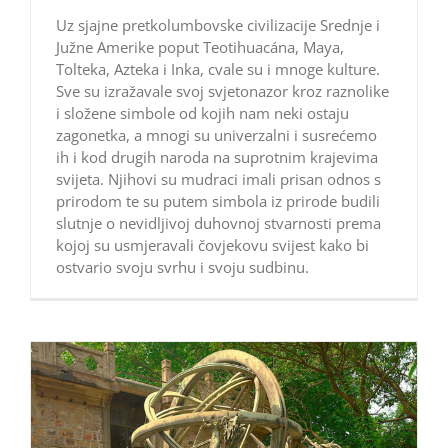
Uz sjajne pretkolumbovske civilizacije Srednje i
Južne Amerike poput Teotihuacána, Maya,
Tolteka, Azteka i Inka, cvale su i mnoge kulture.
Sve su izražavale svoj svjetonazor kroz raznolike
i složene simbole od kojih nam neki ostaju
zagonetka, a mnogi su univerzalni i susrećemo
ih i kod drugih naroda na suprotnim krajevima
svijeta. Njihovi su mudraci imali prisan odnos s
prirodom te su putem simbola iz prirode budili
slutnje o nevidljivoj duhovnoj stvarnosti prema
kojoj su usmjeravali čovjekovu svijest kako bi
ostvario svoju svrhu i svoju sudbinu.