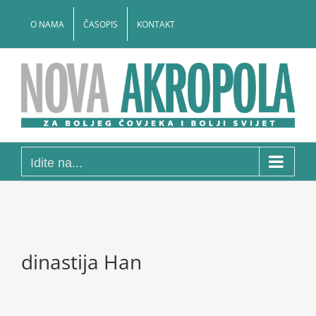
Skip
to
O NAMA
ČASOPIS
KONTAKT
content
Idite na...
dinastija Han