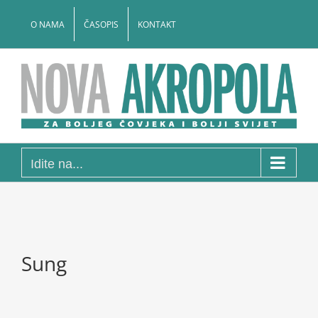
Skip
to
O NAMA
ČASOPIS
KONTAKT
content
Idite na...
Sung