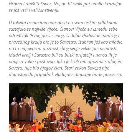
Hrama i uništiti Savez. No, on bi svaki put odolio i razvijao
se još veći i veličanstveniji.
U takvim trenucima opasnosti i u svim teškim odlukama
sastajalo se najviše Vijeće. Članovi Vijeća su između sebe
određivali Prvog posvećenog. U doba vladavine mudrog i
pravednog kralja bio je to Sarastro, izabran još kao mladić
na tu odgovornu dužnost zbog svoje velike plemenitosti.
Mudri kralj i Sarastro bili su bliski prijatelji i narod ih je
obojicu volio i poštovao. Iako je kralj bio upoznat s ulogom
Saveza, nije bio njegov član. Stari zakon Saveza nije
dopuštao da pripadnik vladajuće dinastije bude posvećen.