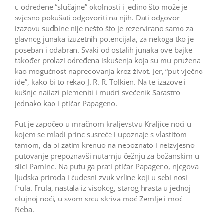
u određene “slučajne” okolnosti i jedino što može je
svjesno pokušati odgovoriti na njih. Dati odgovor
izazovu sudbine nije nešto što je rezervirano samo za
glavnog junaka izuzetnih potencijala, za nekoga tko je
poseban i odabran. Svaki od ostalih junaka ove bajke
također prolazi određena iskušenja koja su mu pružena
kao mogućnost napredovanja kroz život. Jer, “put vječno
ide”, kako bi to rekao J. R. R. Tolkien. Na te izazove i
kušnje nailazi plemeniti i mudri svećenik Sarastro
jednako kao i ptičar Papageno.
Put je započeo u mračnom kraljevstvu Kraljice noći u
kojem se mladi princ susreće i upoznaje s vlastitom
tamom, da bi zatim krenuo na nepoznato i neizvjesno
putovanje prepoznavši nutarnju čežnju za božanskim u
slici Pamine. Na putu ga prati ptičar Papageno, njegova
ljudska priroda i čudesni zvuk vrline koji u sebi nosi
frula. Frula, nastala iz visokog, starog hrasta u jednoj
olujnoj noći, u svom srcu skriva moć Zemlje i moć
Neba.