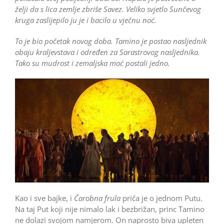
želji da s lica zemlje zbriše Savez. Veliko svjetlo Sunčevog
kruga zaslijepilo ju je i bacilo u vječnu noć.
To je bio početak novog doba. Tamino je postao nasljednik
obaju kraljevstava i određen za Sarastrovog nasljednika.
Tako su mudrost i zemaljska moć postali jedno.
Kao i sve bajke, i
Čarobna frula
priča je o jednom Putu.
Na taj Put koji nije nimalo lak i bezbrižan, princ Tamino
ne dolazi svojom namjerom. On naprosto biva upleten