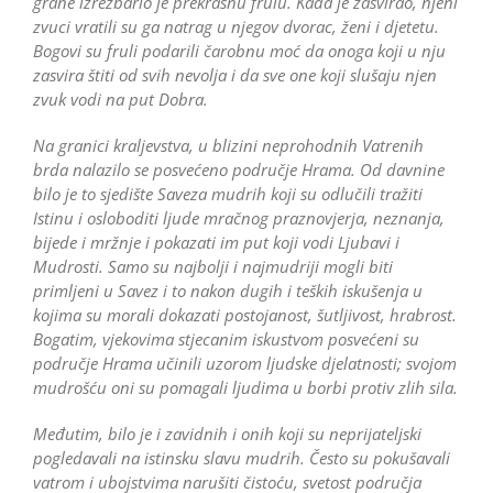
grane izrezbario je prekrasnu frulu. Kada je zasvirao, njeni
zvuci vratili su ga natrag u njegov dvorac, ženi i djetetu.
Bogovi su fruli podarili čarobnu moć da onoga koji u nju
zasvira štiti od svih nevolja i da sve one koji slušaju njen
zvuk vodi na put Dobra.
Na granici kraljevstva, u blizini neprohodnih Vatrenih
brda nalazilo se posvećeno područje Hrama. Od davnine
bilo je to sjedište Saveza mudrih koji su odlučili tražiti
Istinu i osloboditi ljude mračnog praznovjerja, neznanja,
bijede i mržnje i pokazati im put koji vodi Ljubavi i
Mudrosti. Samo su najbolji i najmudriji mogli biti
primljeni u Savez i to nakon dugih i teških iskušenja u
kojima su morali dokazati postojanost, šutljivost, hrabrost.
Bogatim, vjekovima stjecanim iskustvom posvećeni su
područje Hrama učinili uzorom ljudske djelatnosti; svojom
mudrošću oni su pomagali ljudima u borbi protiv zlih sila.
Međutim, bilo je i zavidnih i onih koji su neprijateljski
pogledavali na istinsku slavu mudrih. Često su pokušavali
vatrom i ubojstvima narušiti čistoću, svetost područja