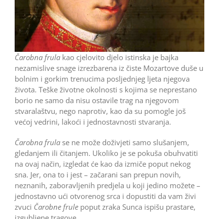
Čarobna frula
kao cjelovito djelo istinska je bajka
nezamislive snage izrezbarena iz čiste Mozartove duše u
bolnim i gorkim trenucima posljednjeg ljeta njegova
života. Teške životne okolnosti s kojima se neprestano
borio ne samo da nisu ostavile trag na njegovom
stvaralaštvu, nego naprotiv, kao da su pomogle još
većoj vedrini, lakoći i jednostavnosti stvaranja.
Čarobna frula
se ne može doživjeti samo slušanjem,
gledanjem ili čitanjem. Ukoliko je se pokuša obuhvatiti
na ovaj način, izgledat će kao da izmiče poput nekog
sna. Jer, ona to i jest – začarani san prepun novih,
neznanih, zaboravljenih predjela u koji jedino možete –
jednostavno ući otvorenog srca i dopustiti da vam živi
zvuci
Čarobne frule
poput zraka Sunca ispišu prastare,
izgubljene tragove.