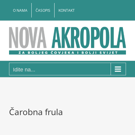
Skip
to
O NAMA
ČASOPIS
KONTAKT
content
Idite na...
Čarobna frula