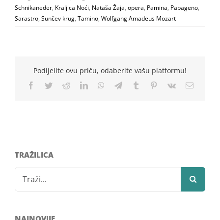
Schnikaneder
,
Kraljica Noći
,
Nataša Žaja
,
opera
,
Pamina
,
Papageno
,
Sarastro
,
Sunčev krug
,
Tamino
,
Wolfgang Amadeus Mozart
Podijelite ovu priču, odaberite vašu platformu!
Facebook
Twitter
Reddit
LinkedIn
WhatsApp
Telegram
Tumblr
Pinterest
Vk
Email
TRAŽILICA
Search
for:
NAJNOVIJE