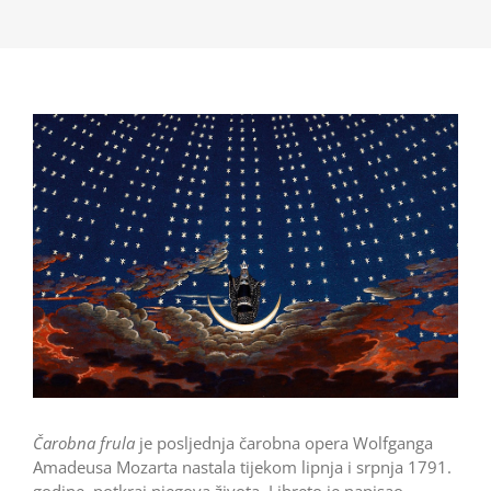
Čarobna frula
je posljednja čarobna opera Wolfganga
Amadeusa Mozarta nastala tijekom lipnja i srpnja 1791.
godine, potkraj njegova života. Libreto je napisao