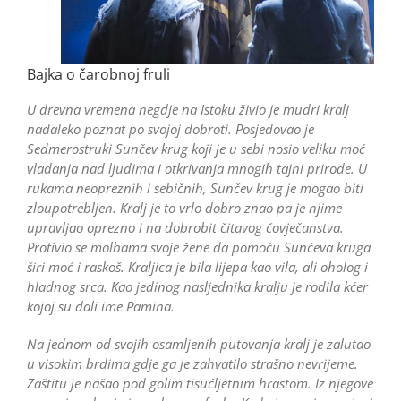
Bajka o čarobnoj fruli
U drevna vremena negdje na Istoku živio je mudri kralj
nadaleko poznat po svojoj dobroti. Posjedovao je
Sedmerostruki Sunčev krug koji je u sebi nosio veliku moć
vladanja nad ljudima i otkrivanja mnogih tajni prirode. U
rukama neopreznih i sebičnih, Sunčev krug je mogao biti
zloupotrebljen. Kralj je to vrlo dobro znao pa je njime
upravljao oprezno i na dobrobit čitavog čovječanstva.
Protivio se molbama svoje žene da pomoću Sunčeva kruga
širi moć i raskoš. Kraljica je bila lijepa kao vila, ali oholog i
hladnog srca. Kao jedinog nasljednika kralju je rodila kćer
kojoj su dali ime Pamina.
Na jednom od svojih osamljenih putovanja kralj je zalutao
u visokim brdima gdje ga je zahvatilo strašno nevrijeme.
Zaštitu je našao pod golim tisućljetnim hrastom. Iz njegove