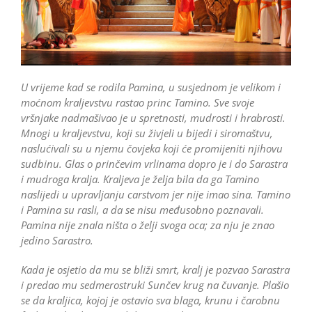
U vrijeme kad se rodila Pamina, u susjednom je velikom i
moćnom kraljevstvu rastao princ Tamino. Sve svoje
vršnjake nadmašivao je u spretnosti, mudrosti i hrabrosti.
Mnogi u kraljevstvu, koji su živjeli u bijedi i siromaštvu,
naslućivali su u njemu čovjeka koji će promijeniti njihovu
sudbinu. Glas o prinčevim vrlinama dopro je i do Sarastra
i mudroga kralja. Kraljeva je želja bila da ga Tamino
naslijedi u upravljanju carstvom jer nije imao sina. Tamino
i Pamina su rasli, a da se nisu međusobno poznavali.
Pamina nije znala ništa o želji svoga oca; za nju je znao
jedino Sarastro.
Kada je osjetio da mu se bliži smrt, kralj je pozvao Sarastra
i predao mu sedmerostruki Sunčev krug na čuvanje. Plašio
se da kraljica, kojoj je ostavio sva blaga, krunu i čarobnu