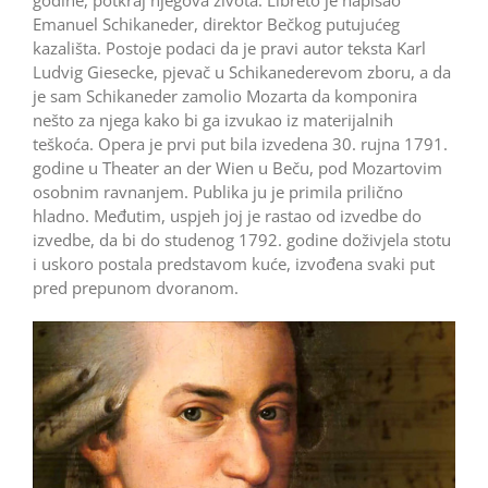
Emanuel Schikaneder, direktor Bečkog putujućeg
kazališta. Postoje podaci da je pravi autor teksta Karl
Ludvig Giesecke, pjevač u Schikanederevom zboru, a da
je sam Schikaneder zamolio Mozarta da komponira
nešto za njega kako bi ga izvukao iz materijalnih
teškoća. Opera je prvi put bila izvedena 30. rujna 1791.
godine u Theater an der Wien u Beču, pod Mozartovim
osobnim ravnanjem. Publika ju je primila prilično
hladno. Međutim, uspjeh joj je rastao od izvedbe do
izvedbe, da bi do studenog 1792. godine doživjela stotu
i uskoro postala predstavom kuće, izvođena svaki put
pred prepunom dvoranom.