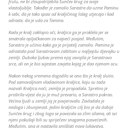
frulu, ne bi zloupotrijebila Sunčev krug za svoje
vlastoljublje. Također je zamolio Sarastra da uzme Paminu
k sebi, da je tako spasi od kraljičinog lošeg utjecaja i kad
odraste, da je uda za Tamina.
Kada je kralj zaklopio oči, kraljica ga je proklela jer se
smatrala opljačkanom za najveći posjed. Međutim,
Sarastro je učinio kako ga je prijatelj zamolio. Pamina je
odrastala pod Sarastrovom zaštitom u najljepšu djevojku u
zemlji. Duboka ljubav prema njoj osvojila je Sarastrovo
srce, ali on je bio svjestan zavjeta kojeg je dao njenom ocu.
Nakon nekog vremena dogodilo se ono što je kralj slutio.
Pod samovoljnom vladavinom kraljice, koju su tada
nazvali Kraljica noći, zemlja je propadala. Spretno je
proširila vijest da ju je muž prevario, a Sarastro pokrao.
Većina ljudi u zemlji joj je povjerovala. Zavladala je
nesloga i zbunjenost. Jedini kraljičin cilj bio je da dobije
Sunčev krug i zbog toga se povezala sa zlim silama, ali svi
njeni pokušaji bili su spriječeni snagama posvećenih.
Međutim, ona je nastavila smišljati nova lukavstva.