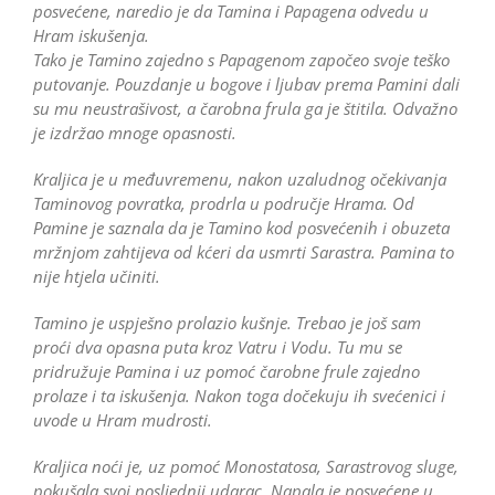
posvećene, naredio je da Tamina i Papagena odvedu u
Hram iskušenja.
Tako je Tamino zajedno s Papagenom započeo svoje teško
putovanje. Pouzdanje u bogove i ljubav prema Pamini dali
su mu neustrašivost, a čarobna frula ga je štitila. Odvažno
je izdržao mnoge opasnosti.
Kraljica je u međuvremenu, nakon uzaludnog očekivanja
Taminovog povratka, prodrla u područje Hrama. Od
Pamine je saznala da je Tamino kod posvećenih i obuzeta
mržnjom zahtijeva od kćeri da usmrti Sarastra. Pamina to
nije htjela učiniti.
Tamino je uspješno prolazio kušnje. Trebao je još sam
proći dva opasna puta kroz Vatru i Vodu. Tu mu se
pridružuje Pamina i uz pomoć čarobne frule zajedno
prolaze i ta iskušenja. Nakon toga dočekuju ih svećenici i
uvode u Hram mudrosti.
Kraljica noći je, uz pomoć Monostatosa, Sarastrovog sluge,
pokušala svoj posljednji udarac. Napala je posvećene u