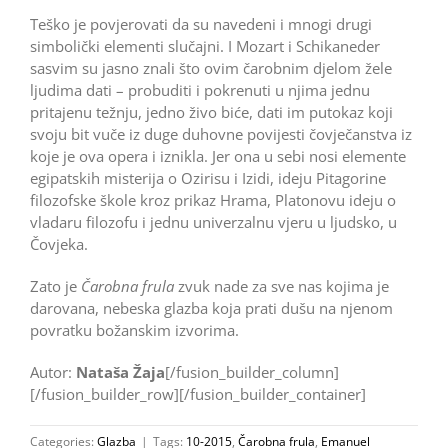
Teško je povjerovati da su navedeni i mnogi drugi
simbolički elementi slučajni. I Mozart i Schikaneder
sasvim su jasno znali što ovim čarobnim djelom žele
ljudima dati – probuditi i pokrenuti u njima jednu
pritajenu težnju, jedno živo biće, dati im putokaz koji
svoju bit vuče iz duge duhovne povijesti čovječanstva iz
koje je ova opera i iznikla. Jer ona u sebi nosi elemente
egipatskih misterija o Ozirisu i Izidi, ideju Pitagorine
filozofske škole kroz prikaz Hrama, Platonovu ideju o
vladaru filozofu i jednu univerzalnu vjeru u ljudsko, u
Čovjeka.
Zato je
Čarobna frula
zvuk nade za sve nas kojima je
darovana, nebeska glazba koja prati dušu na njenom
povratku božanskim izvorima.
Autor:
Nataša Žaja
[/fusion_builder_column]
[/fusion_builder_row][/fusion_builder_container]
Categories:
Glazba
|
Tags:
10-2015
,
Čarobna frula
,
Emanuel