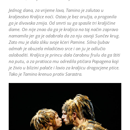
Jednog dana, za vrijeme lova, Tamino je zalutao u
kraljevstvo Kraljice noći. Ostao je bez oružja, a progonila
ga je divovska zmija. Od smrti su ga spasile tri kraljičine
dame. On nije znao da ga je kraljica na taj način zapravo
namamila jer ga je odabrala da za nju osvoji Sunčev krug.
Zato mu je dala sliku svoje kćeri Pamine. Silna ljubav
odmah je obuzela mladićevo srce i on ju je odlučio
osloboditi. Kraljica je princu dala čarobnu frulu da ga štiti
na putu, a za pratioca mu odredila ptičara Papagena koji
je živio u blizini palače i lovio za kraljicu dragocjene ptice.
Tako je Tamino krenuo protiv Sarastra.