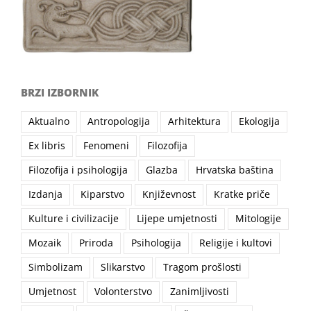
BRZI IZBORNIK
Aktualno
Antropologija
Arhitektura
Ekologija
Ex libris
Fenomeni
Filozofija
Filozofija i psihologija
Glazba
Hrvatska baština
Izdanja
Kiparstvo
Književnost
Kratke priče
Kulture i civilizacije
Lijepe umjetnosti
Mitologije
Mozaik
Priroda
Psihologija
Religije i kultovi
Simbolizam
Slikarstvo
Tragom prošlosti
Umjetnost
Volonterstvo
Zanimljivosti