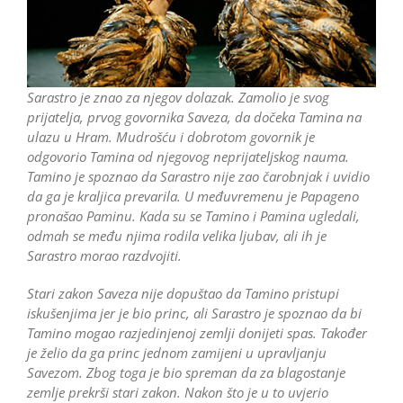
Sarastro je znao za njegov dolazak. Zamolio je svog
prijatelja, prvog govornika Saveza, da dočeka Tamina na
ulazu u Hram. Mudrošću i dobrotom govornik je
odgovorio Tamina od njegovog neprijateljskog nauma.
Tamino je spoznao da Sarastro nije zao čarobnjak i uvidio
da ga je kraljica prevarila. U međuvremenu je Papageno
pronašao Paminu. Kada su se Tamino i Pamina ugledali,
odmah se među njima rodila velika ljubav, ali ih je
Sarastro morao razdvojiti.
Stari zakon Saveza nije dopuštao da Tamino pristupi
iskušenjima jer je bio princ, ali Sarastro je spoznao da bi
Tamino mogao razjedinjenoj zemlji donijeti spas. Također
je želio da ga princ jednom zamijeni u upravljanju
Savezom. Zbog toga je bio spreman da za blagostanje
zemlje prekrši stari zakon. Nakon što je u to uvjerio