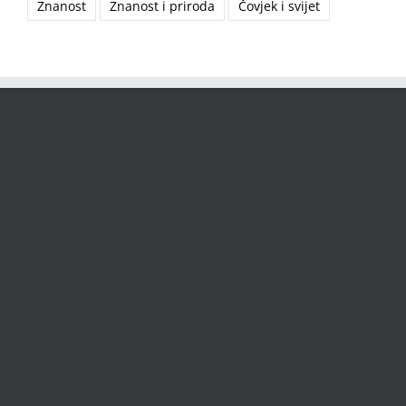
Znanost
Znanost i priroda
Čovjek i svijet