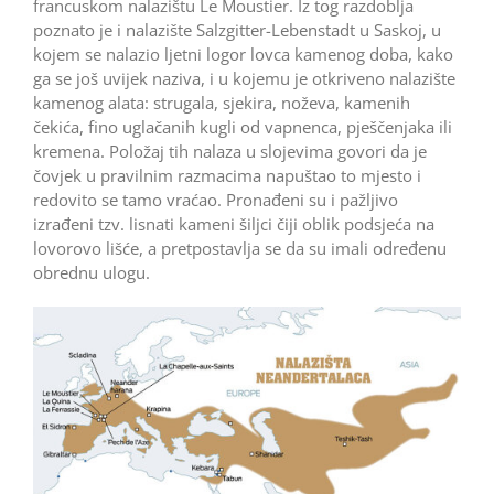
francuskom nalazištu Le Moustier. Iz tog razdoblja
poznato je i nalazište Salzgitter-Lebenstadt u Saskoj, u
kojem se nalazio ljetni logor lovca kamenog doba, kako
ga se još uvijek naziva, i u kojemu je otkriveno nalazište
kamenog alata: strugala, sjekira, noževa, kamenih
čekića, fino uglačanih kugli od vapnenca, pješčenjaka ili
kremena. Položaj tih nalaza u slojevima govori da je
čovjek u pravilnim razmacima napuštao to mjesto i
redovito se tamo vraćao. Pronađeni su i pažljivo
izrađeni tzv. lisnati kameni šiljci čiji oblik podsjeća na
lovorovo lišće, a pretpostavlja se da su imali određenu
obrednu ulogu.