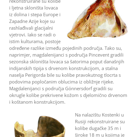
rekonstruirane su kolibe
i ljetna skloništa lovaca
iz dolina i stepa Europe i
Zapadne Azije koje su
rashlađivali glacijalni
vjetrovi. Iako se radi o
istim kulturama, postoje
određene razlike između pojedinih područja. Tako su,
naprimjer, magdalenijanci s područja Pincevent gradili
sezonska skloništa lovaca sa šatorima poput današnjih
indijanskih tipija s drvenom konstrukcijom, a stalna
naselja Perigorda bile su kolibe pravokutnog tlocrta s
podovima popločanim oblucima iz obližnje rijeke.
Magdalenijanci s područja Gönnersdorf gradili su
okrugle kolibe prekrivene kožom s djelomično drvenom
i koštanom konstrukcijom.
Na nalazištu Kostenki u
Rusiji rekonstruirane su
kolibe dugačke 35 m i
široke 18 m u kojima je