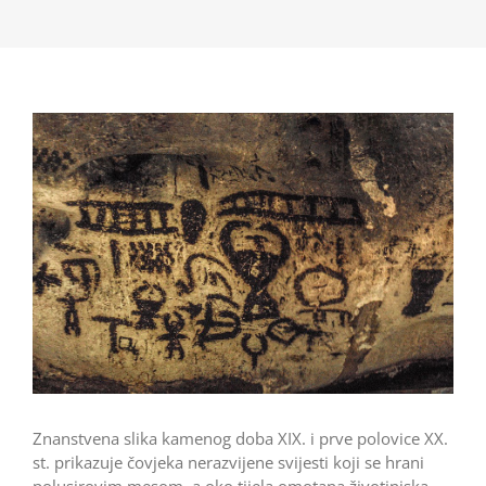
Znanstvena slika kamenog doba XIX. i prve polovice XX.
st. prikazuje čovjeka nerazvijene svijesti koji se hrani
polusirovim mesom, a oko tijela omotana životinjska