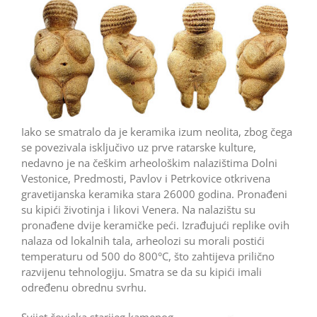
Iako se smatralo da je keramika izum neolita, zbog čega
se povezivala isključivo uz prve ratarske kulture,
nedavno je na češkim arheološkim nalazištima Dolni
Vestonice, Predmosti, Pavlov i Petrkovice otkrivena
gravetijanska keramika stara 26000 godina. Pronađeni
su kipići životinja i likovi Venera. Na nalazištu su
pronađene dvije keramičke peći. Izrađujući replike ovih
nalaza od lokalnih tala, arheolozi su morali postići
temperaturu od 500 do 800°C, što zahtijeva prilično
razvijenu tehnologiju. Smatra se da su kipići imali
određenu obrednu svrhu.