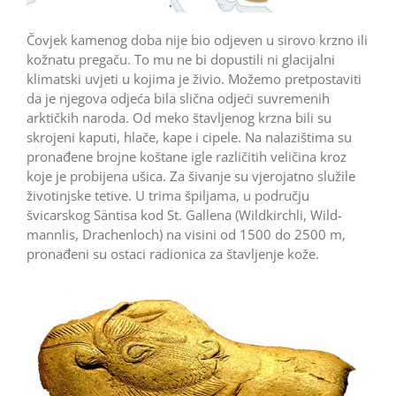
Čovjek kamenog doba nije bio odjeven u sirovo krzno ili
kožnatu pregaču. To mu ne bi dopustili ni glacijalni
klimatski uvjeti u kojima je živio. Možemo pretpostaviti
da je njegova odjeća bila slična odjeći suvremenih
arktičkih naroda. Od meko štavljenog krzna bili su
skrojeni kaputi, hlače, kape i cipele. Na nalazištima su
pronađene brojne koštane igle različitih veličina kroz
koje je probijena ušica. Za šivanje su vjerojatno služile
životinjske tetive. U trima špiljama, u području
švicarskog Säntisa kod St. Gallena (Wildkirchli, Wild­
mannlis, Drachenloch) na visini od 1500 do 2500 m,
pronađeni su ostaci radionica za štavljenje kože.