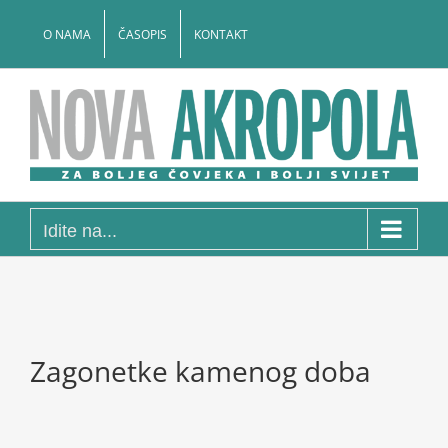
Skip
to
O NAMA
ČASOPIS
KONTAKT
content
Idite na...
Zagonetke kamenog doba