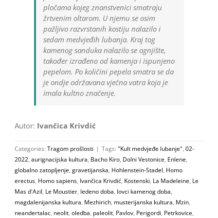
pločama kojeg znanstvenici smatraju
žrtvenim oltarom. U njemu se osim
pažljivo razvrstanih kostiju nalazilo i
sedam medvjeđih lubanja. Kraj tog
kamenog sanduka nalazilo se ognjište,
također izrađeno od kamenja i ispunjeno
pepelom. Po količini pepela smatra se da
je ondje održavana vječna vatra koja je
imala kultno značenje.
Autor:
Ivančica Krivdić
Categories:
Tragom prošlosti
|
Tags:
"Kult medvjeđe lubanje"
,
02-
2022
,
aurignacijska kultura
,
Bacho Kiro
,
Dolni Vestonice
,
Enlene
,
globalno zatopljenje
,
gravetijanska
,
Hohlenstein-Stadel
,
Homo
erectus
,
Homo sapiens
,
Ivančica Krivdić
,
Kostenski
,
La Madeleine
,
Le
Mas d'Azil
,
Le Moustier
,
ledeno doba
,
lovci kamenog doba
,
magdalenijanska kultura
,
Mezhirich
,
musterijanska kultura
,
Mzin
,
neandertalac
,
neolit
,
oledba
,
paleolit
,
Pavlov
,
Perigordi
,
Petrkovice
,