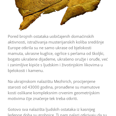
Pored brojnih ostataka uobičajenih domaćinskih
aktivnosti, istraživanja musterijanskih koliba središnje
Europe otkrila su ne samo ukrase od bjelokosti
mamuta, ukrasne kuglice, ogrlice s perlama od školjki,
bogato ukrašene dijademe, ukrašeno oružje i oruđe, već
i zanimljive kipiće s ljudskim i životinjskim likovima u
bjelokosti i kamenu.
Na ukrajinskom nalazištu Mezhirich, procijenjene
starosti od 43000 godina, pronađene su mamutove
kosti oslikane kompleksnim crvenim geometrijskim
motivima čije značenje tek treba otkriti.
Gotovo sva nalazišta ljudskih ostataka iz kasnijeg
ledenog doba su grobnice. Ti nam nalazi otkrivaju da su