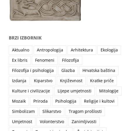
BRZI IZBORNIK
Aktualno
Antropologija
Arhitektura
Ekologija
Ex libris
Fenomeni
Filozofija
Filozofija i psihologija
Glazba
Hrvatska baština
Izdanja
Kiparstvo
Književnost
Kratke priče
Kulture i civilizacije
Lijepe umjetnosti
Mitologije
Mozaik
Priroda
Psihologija
Religije i kultovi
Simbolizam
Slikarstvo
Tragom prošlosti
Umjetnost
Volonterstvo
Zanimljivosti