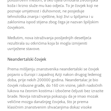
koža i krzno služe mu kao odjeća. To je čovjek koji ne
poznaje umjetnost i duhovnost, ne posjeduje
tehnološka znanja i vještine, koji živi u špiljama i u
zaklonima ispod stijena zbog čega je nazvan špiljskim
čovjekom.
Međutim, nova istraživanja posljednjih desetljeća
rezultirala su otkrićima koja bi mogla izmijeniti
uvriježene stavove.
Neandertalski čovjek
Prema mišljenju znanstvenika neandertalski se čovjek
pojavio u Europi i zapadnoj Aziji nakon drugog ledenog
doba, prije nekih 200000 godina. Neandertalac je bio
čovjek robusne građe, do 160 cm visine, jakih nadočnih
lukova na čeonim kostima i izbočene čeljusti bez izrazite
brade. Novija istraživanja pokazuju da je imao mozak
veličine mozga današnjeg čovjeka, što je prema
klasičnim znanstvenim shvaćanjima dokaz visoke