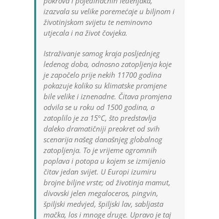
pokrova i pojedinačnih ledenjaka,
izazvala su velike poremećaje u biljnom i
životinjskom svijetu te neminovno
utjecala i na život čovjeka.
Istraživanje samog kraja posljednjeg
ledenog doba, odnosno zatopljenja koje
je započelo prije nekih 11700 godina
pokazuje koliko su klimatske promjene
bile velike i iznenadne. Čitava promjena
odvila se u roku od 1500 godina, a
zatoplilo je za 15°C, što predstavlja
daleko dramatičniji preokret od svih
scenarija našeg današnjeg globalnog
zatopljenja. To je vrijeme ogromnih
poplava i potopa u kojem se izmijenio
čitav jedan svijet. U Europi izumiru
brojne biljne vrste; od životinja mamut,
divovski jelen megaloceros, pingvin,
špiljski medvjed, špiljski lav, sabljasta
mačka, los i mnoge druge. Upravo je taj