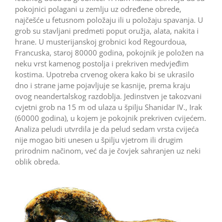
pokojnici polagani u zemlju uz određene obrede,
najčešće u fetusnom položaju ili u položaju spavanja. U
grob su stavljani predmeti poput oružja, alata, nakita i
hrane. U musterijanskoj grobnici kod Regourdoua,
Francuska, staroj 80000 godina, pokojnik je položen na
neku vrst kamenog postolja i prekriven medvjeđim
kostima. Upotreba crvenog okera kako bi se ukrasilo
dno i strane jame pojavljuje se kasnije, prema kraju
ovog neandertalskog razdoblja. Jedinstven je takozvani
cvjetni grob na 15 m od ulaza u špilju Shanidar IV., Irak
(60000 godina), u kojem je pokojnik prekriven cvijećem.
Analiza peludi utvrdila je da pelud sedam vrsta cvijeća
nije mogao biti unesen u špilju vjetrom ili drugim
prirodnim načinom, već da je čovjek sahranjen uz neki
oblik obreda.