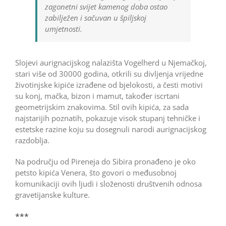
zagonetni svijet kamenog doba ostao
zabilježen i sačuvan u špiljskoj
umjetnosti.
Slojevi aurignacijskog nalazišta Vogelherd u Njemačkoj,
stari više od 30000 godina, otkrili su divljenja vrijedne
životinjske kipiće izrađene od bjelokosti, a česti motivi
su konj, mačka, bizon i mamut, također iscrtani
geometrijskim znakovima. Stil ovih kipića, za sada
najstarijih poznatih, pokazuje visok stupanj tehničke i
estetske razine koju su dosegnuli narodi aurignacijskog
razdoblja.
Na području od Pireneja do Sibira pronađeno je oko
petsto kipića Venera, što govori o međusobnoj
komunikaciji ovih ljudi i složenosti društvenih odnosa
gravetijanske kulture.
***