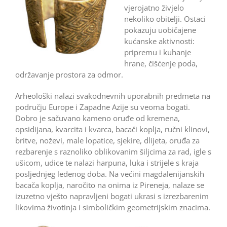
vjerojatno živjelo
nekoliko obitelji. Ostaci
pokazuju uobičajene
kućanske aktivnosti:
pripremu i kuhanje
hrane, čišćenje poda,
održavanje prostora za odmor.
Arheološki nalazi svakodnevnih uporabnih predmeta na
području Europe i Zapadne Azije su veoma bogati.
Dobro je sačuvano kameno oruđe od kremena,
opsidijana, kvarcita i kvarca, bacači koplja, ručni klinovi,
britve, noževi, male lopatice, sjekire, dlijeta, oruđa za
rezbarenje s raznoliko oblikovanim šiljcima za rad, igle s
ušicom, udice te nalazi harpuna, luka i strijele s kraja
posljednjeg ledenog doba. Na većini magdalenijanskih
bacača koplja, naročito na onima iz Pireneja, nalaze se
izuzetno vješto napravljeni bogati ukrasi s izrezbarenim
likovima životinja i simboličkim geometrijskim znacima.