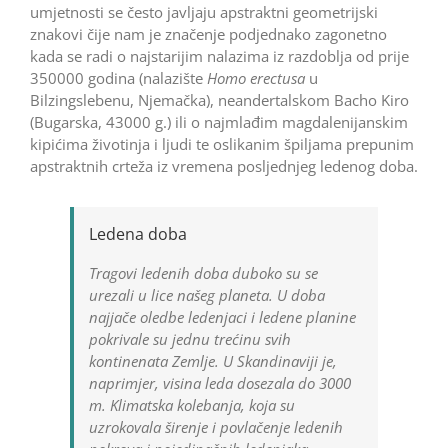
umjetnosti se često javljaju apstraktni geometrijski
znakovi čije nam je značenje podjednako zagonetno
kada se radi o najstarijim nalazima iz razdoblja od prije
350000 godina (nalazište
Homo erectusa
u
Bilzingslebenu, Njemačka), neandertalskom Bacho Kiro
(Bugarska, 43000 g.) ili o najmlađim magdalenijanskim
kipićima životinja i ljudi te oslikanim špiljama prepunim
apstraktnih crteža iz vremena posljednjeg ledenog doba.
Ledena doba
Tragovi ledenih doba duboko su se
urezali u lice našeg planeta. U doba
najjače oledbe ledenjaci i ledene planine
pokrivale su jednu trećinu svih
kontinenata Zemlje. U Skandinaviji je,
naprimjer, visina leda dosezala do 3000
m. Klimatska kolebanja, koja su
uzrokovala širenje i povlačenje ledenih