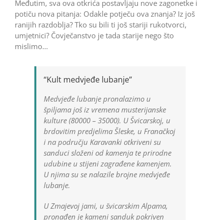
Međutim, sva ova otkrića postavljaju nove zagonetke i
potiču nova pitanja: Odakle potječu ova znanja? Iz još
ranijih razdoblja? Tko su bili ti još stariji rukotvorci,
umjetnici? Čovječanstvo je tada starije nego što
mislimo…
“Kult medvjeđe lubanje”
Medvjeđe lubanje pronalazimo u
špiljama još iz vremena musterijanske
kulture (80000 – 35000). U Švicarskoj, u
brdovitim predjelima Šleske, u Franačkoj
i na području Karavanki otkriveni su
sanduci složeni od kamenja te prirodne
udubine u stijeni zagrađene kamenjem.
U njima su se nalazile brojne medvjeđe
lubanje.
U Zmajevoj jami, u švicarskim Alpama,
pronađen je kameni sanduk pokriven