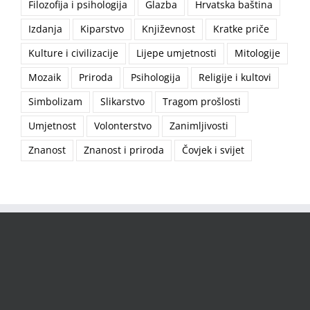
Filozofija i psihologija
Glazba
Hrvatska baština
Izdanja
Kiparstvo
Književnost
Kratke priče
Kulture i civilizacije
Lijepe umjetnosti
Mitologije
Mozaik
Priroda
Psihologija
Religije i kultovi
Simbolizam
Slikarstvo
Tragom prošlosti
Umjetnost
Volonterstvo
Zanimljivosti
Znanost
Znanost i priroda
Čovjek i svijet