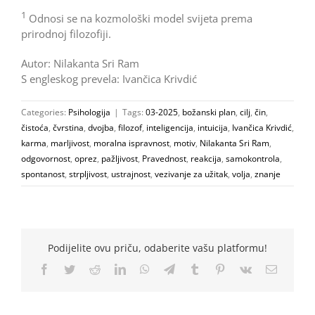
1
Odnosi se na kozmološki model svijeta prema
prirodnoj filozofiji.
Autor: Nilakanta Sri Ram
S engleskog prevela: Ivančica Krivdić
Categories:
Psihologija
|
Tags:
03-2025
,
božanski plan
,
cilj
,
čin
,
čistoća
,
čvrstina
,
dvojba
,
filozof
,
inteligencija
,
intuicija
,
Ivančica Krivdić
,
karma
,
marljivost
,
moralna ispravnost
,
motiv
,
Nilakanta Sri Ram
,
odgovornost
,
oprez
,
pažljivost
,
Pravednost
,
reakcija
,
samokontrola
,
spontanost
,
strpljivost
,
ustrajnost
,
vezivanje za užitak
,
volja
,
znanje
Podijelite ovu priču, odaberite vašu platformu!
Facebook
Twitter
Reddit
LinkedIn
WhatsApp
Telegram
Tumblr
Pinterest
Vk
Email