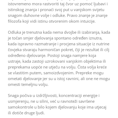
istovremeno mora rastvoriti taj čvor uz pomoć ljubavi i
istinskog znanja i pronaći svoj put u vanjskom svijetu
snagom duhovne volje i odluke. Pravo znanje je znanje
filozofa koji vidi istinu otvorenim okom intuicije.
Odluka je trenutna kada nema dvojbe ili izabiranja, kada
je točan smjer djelovanja spontano određen iznutra,
kada ispravno razmatranje i procjena situacije iz nutrine
čovjeka stvaraju harmoničan pokret, čiji je rezultat ili cilj
određeno djelovanje. Postoji snaga namjere koja
ustraje, kada zastoji uzrokovani vanjskim objektima ili
preprekama uopće ne utječu na volju. Čista volja kreće
se vlastitim putem, samoizdvojenim. Prepreke mogu
ometati djelovanje jer su u istoj ravnini, ali one ne mogu
omesti temeljnu volju.
Snaga počiva u izdržljivosti, koncentraciji energije i
usmjerenju, ne u silini, već u ravnoteži savršene
samokontrole u bilo kojem djelovanju koje ima utjecaj
ili dotiče druge ljudi.