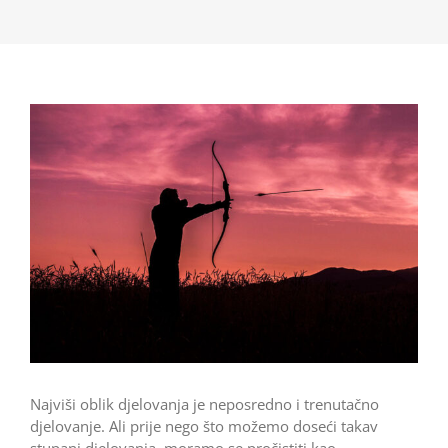
Najviši oblik djelovanja je neposredno i trenutačno
djelovanje. Ali prije nego što možemo doseći takav
stupanj djelovanja, moramo se pročistiti kao