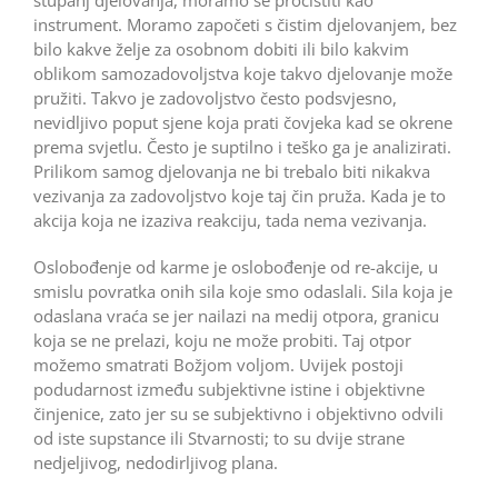
instrument. Moramo započeti s čistim djelovanjem, bez
bilo kakve želje za osobnom dobiti ili bilo kakvim
oblikom samozadovoljstva koje takvo djelovanje može
pružiti. Takvo je zadovoljstvo često podsvjesno,
nevidljivo poput sjene koja prati čovjeka kad se okrene
prema svjetlu. Često je suptilno i teško ga je analizirati.
Prilikom samog djelovanja ne bi trebalo biti nikakva
vezivanja za zadovoljstvo koje taj čin pruža. Kada je to
akcija koja ne izaziva reakciju, tada nema vezivanja.
Oslobođenje od karme je oslobođenje od re-akcije, u
smislu povratka onih sila koje smo odaslali. Sila koja je
odaslana vraća se jer nailazi na medij otpora, granicu
koja se ne prelazi, koju ne može probiti. Taj otpor
možemo smatrati Božjom voljom. Uvijek postoji
podudarnost između subjektivne istine i objektivne
činjenice, zato jer su se subjektivno i objektivno odvili
od iste supstance ili Stvarnosti; to su dvije strane
nedjeljivog, nedodirljivog plana.