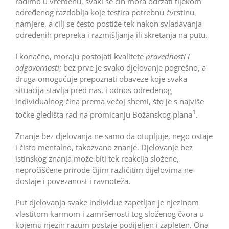
radimo u vremenu, svaki se čin mora održati tijekom
određenog razdoblja koje testira potrebnu čvrstinu
namjere, a cilj se često postiže tek nakon svladavanja
određenih prepreka i razmišljanja ili skretanja na putu.
I konačno, moraju postojati kvalitete
pravednosti i
odgovornosti
; bez prve je svako djelovanje pogrešno, a
druga omogućuje prepoznati obaveze koje svaka
situacija stavlja pred nas, i odnos određenog
individualnog čina prema većoj shemi, što je s najviše
1
točke gledišta rad na promicanju Božanskog plana
.
Znanje bez djelovanja ne samo da otupljuje, nego ostaje
i čisto mentalno, takozvano znanje. Djelovanje bez
istinskog znanja može biti tek reakcija složene,
nepročišćene prirode čijim različitim dijelovima ne­
dostaje i povezanost i ravnoteža.
Put djelovanja svake individue zapetljan je njezinom
vlastitom karmom i zamršenosti tog složenog čvora u
kojemu njezin razum postaje podijeljen i zapleten. Ona