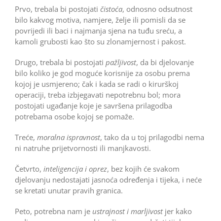
Prvo, trebala bi postojati
čistoća
, odnosno odsutnost
bilo kakvog motiva, namjere, želje ili pomisli da se
povrijedi ili baci i najmanja sjena na tuđu sreću, a
kamoli grubosti kao što su zlonamjernost i pakost.
Drugo, trebala bi postojati
pažljivost
, da bi djelovanje
bilo koliko je god moguće korisnije za osobu prema
kojoj je usmjereno; čak i kada se radi o kirurškoj
operaciji, treba izbjegavati nepotrebnu bol; mora
postojati ugađanje koje je savršena prilagodba
potrebama osobe kojoj se pomaže.
Treće,
moralna ispravnost
, tako da u toj prilagodbi nema
ni natruhe prijetvornosti ili manjkavosti.
Četvrto,
inteligencija i oprez
, bez kojih će svakom
djelovanju nedostajati jasnoća određenja i tijeka, i neće
se kretati unutar pravih granica.
Peto, potrebna nam je
ustrajnost i marljivost
jer kako