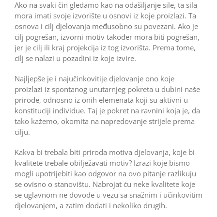
Ako na svaki čin gledamo kao na odašiljanje sile, ta sila
mora imati svoje izvorište u osnovi iz koje proizlazi. Ta
osnova i cilj djelovanja međusobno su povezani. Ako je
cilj pogrešan, izvorni motiv također mora biti pogrešan,
jer je cilj ili kraj projekcija iz tog izvorišta. Prema tome,
cilj se nalazi u pozadini iz koje izvire.
Najljepše je i najučinkovitije djelovanje ono koje
proizlazi iz spontanog unutarnjeg pokreta u dubini naše
prirode, odnosno iz onih elemenata koji su aktivni u
konstituciji individue. Taj je pokret na ravnini koja je, da
tako kažemo, okomita na napredovanje strijele prema
cilju.
Kakva bi trebala biti priroda motiva djelovanja, koje bi
kvalitete trebale obilježavati motiv? Izrazi koje bismo
mogli upotrijebiti kao odgovor na ovo pitanje razlikuju
se ovisno o stanovištu. Nabrojat ću neke kvalitete koje
se uglavnom ne dovode u vezu sa snažnim i učinkovitim
djelovanjem, a zatim dodati i nekoliko drugih.