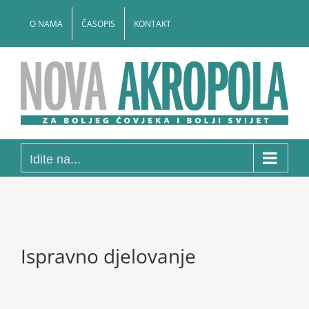
Skip
to
O NAMA
ČASOPIS
KONTAKT
content
Idite na...
Ispravno djelovanje