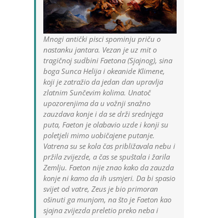
Mnogi antički pisci spominju priču o
nastanku jantara. Vezan je uz mit o
tragičnoj sudbini Faetona (Sjajnog), sina
boga Sunca Helija i okeanide Klimene,
koji je zatražio da jedan dan upravlja
zlatnim Sunčevim kolima. Unatoč
upozorenjima da u vožnji snažno
zauzdava konje i da se drži srednjega
puta, Faeton je olabavio uzde i konji su
poletjeli mimo uobičajene putanje.
Vatrena su se kola čas približavala nebu i
pržila zvijezde, a čas se spuštala i žarila
Zemlju. Faeton nije znao kako da zauzda
konje ni kamo da ih usmjeri. Da bi spasio
svijet od vatre, Zeus je bio primoran
ošinuti ga munjom, na što je Faeton kao
sjajna zvijezda preletio preko neba i