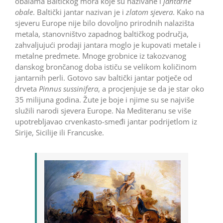
obalama Baltičkog mora koje su nazivane i
jantarne
obale
. Baltički jantar nazivan je i
zlatom sjevera
. Kako na
sjeveru Europe nije bilo dovoljno prirodnih nalazišta
metala, stanovništvo zapadnog baltičkog područja,
zahvaljujući prodaji jantara moglo je kupovati metale i
metalne predmete. Mnoge grobnice iz takozvanog
danskog brončanog doba ističu se velikom količinom
jantarnih perli. Gotovo sav baltički jantar potječe od
drveta
Pinnus sussinifera
, a procjenjuje se da je star oko
35 milijuna godina. Žute je boje i njime su se ­najviše
služili narodi sjevera Europe. Na Mediteranu se više
upotrebljavao crvenkasto-smeđi jantar podrijetlom iz
Sirije, Sicilije ili Francuske.