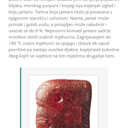
biljaka, morskog purpura i kozjeg loja mijenjali izgled i
boju jantaru. Tamna boja jantara često je povezana s
njegovom starošću i suhoćom. Naime, jantar može
primati i gubiti vodu, a potopljen može nabubriti i
uvećati se do 8 %. Neprozirni komadi jantara sadrže
mnoštvo sitnih zračnih mjehurića. Zagrijavanjem do
180 °C zračni mjehurići se spajaju i dolaze tik ispod
površine pa nastaju
sunčeve šljokice
, kapljičaste pukotine
zbog kojih se svjetlost na tim mjestima drugačije lomi.