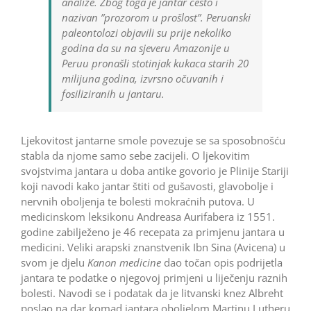
analize. Zbog toga je jantar često i
nazivan ”prozorom u prošlost”. Peruanski
paleontolozi objavili su prije nekoliko
godina da su na sjeveru Amazonije u
Peruu pronašli stotinjak kukaca starih 20
milijuna godina, izvrsno očuvanih i
fosiliziranih u jantaru.
Ljekovitost jantarne smole povezuje se sa sposobnošću
stabla da njome samo sebe zacijeli. O ljekovitim
svojstvima jantara u doba antike govorio je Plinije Stariji
koji navodi kako jantar štiti od gušavosti, glavobolje i
nervnih oboljenja te bolesti mokraćnih putova. U
medicinskom leksikonu Andreasa Aurifabera iz 1551.
godine zabilježeno je 46 recepata za primjenu jantara u
medicini. Veliki arapski znanstvenik Ibn Sina (Avicena) u
svom je djelu
Kanon medicine
dao točan opis podrijetla
jantara te podatke o njegovoj primjeni u liječenju raznih
bolesti. Navodi se i podatak da je litvanski knez Albreht
poslao na dar komad jantara oboljelom Martinu Lutheru