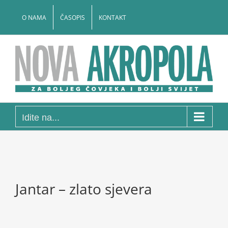
Skip
to
O NAMA
ČASOPIS
KONTAKT
content
Idite na...
Jantar – zlato sjevera