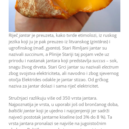
Riječ
jantar
je preuzeta, kako tvrde etimolozi, iz ruskog
jezika koji ju je pak preuzeo iz litvanskog (
gintâras
) i
ugrofinskog (mađ.
gyanta
). Stari Rimljani jantar su
nazivali
succinum
, a Plinije Stariji taj pojam veže uz
prirodu i nastanak jantara koji predstavlja
succus
– sok,
snagu živog drveta. Stari Grci jantar su nazivali
electrum
zbog svojstva elektriciteta, ali navodno i zbog sjevernog
otočja Elektrides odakle je jantar stizao. Od grčkog
naziva za jantar dolazi i sama riječ elektricitet.
Stručnjaci razlikuju više od 350 vrsta jantara.
Najpoznatija je vrsta, u uporabi još od brončanog doba,
baltički jantar
koji je ujedno i najcjenjeniji jer sadrži
najveći postotak jantarne kiseline (od 3% do 8 %). Ta
vrsta jantara pronalazi se najviše na jugoistočnim