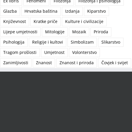
Ex libris
Fenomeni
Filozofija
Filozofija i psihologija
Glazba
Hrvatska baština
Izdanja
Kiparstvo
Književnost
Kratke priče
Kulture i civilizacije
Lijepe umjetnosti
Mitologije
Mozaik
Priroda
Psihologija
Religije i kultovi
Simbolizam
Slikarstvo
Tragom prošlosti
Umjetnost
Volonterstvo
Zanimljivosti
Znanost
Znanost i priroda
Čovjek i svijet