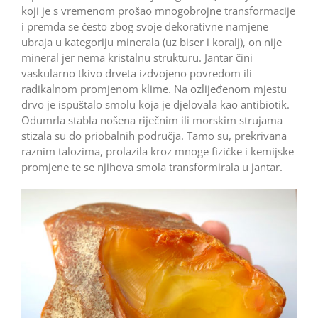
koji je s vremenom prošao mnogobrojne transformacije
i premda se često zbog svoje dekorativne namjene
ubraja u kategoriju minerala (uz biser i koralj), on nije
mineral jer nema kristalnu strukturu. Jantar čini
vaskularno tkivo drveta izdvojeno povredom ili
radikalnom promjenom klime. Na ozlijeđenom mjestu
drvo je ispuštalo smolu koja je djelovala kao antibiotik.
Odumrla stabla nošena riječnim ili morskim strujama
stizala su do priobalnih područja. Tamo su, prekrivana
raznim talozima, prolazila kroz mnoge fizičke i kemijske
promjene te se njihova smola transformirala u jantar.