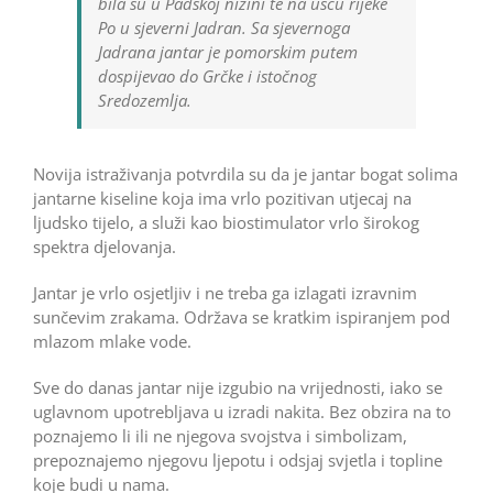
bila su u Padskoj nizini te na ušću rijeke
Po u sjeverni Jadran. Sa sjevernoga
Jadrana jantar je pomorskim putem
dospijevao do Grčke i istočnog
Sredozemlja.
Novija istraživanja potvrdila su da je jantar bogat solima
jantarne kiseline koja ima vrlo pozitivan utjecaj na
ljudsko tijelo, a služi kao biostimulator vrlo širokog
spektra djelovanja.
Jantar je vrlo osjetljiv i ne treba ga izlagati izravnim
sunčevim zrakama. Održava se kratkim ispiranjem pod
mlazom mlake vode.
Sve do danas jantar nije izgubio na vrijednosti, iako se
uglavnom upotrebljava u izradi nakita. Bez obzira na to
poznajemo li ili ne njegova svojstva i simbolizam,
prepoznajemo njegovu ljepotu i odsjaj svjetla i topline
koje budi u nama.