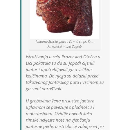
Jantarna ženska glava , VI. – V. st. pr. Kr. ,
Arheološki muzej Zagreb
Istraživanja u selu Prozor kod Otočca u
Lici pokazala su da su Japodi cijenili
jantar i upotrebljavali ga u velikim
količinama. Do njega su dolazili preko
takozvanog Jantarskog puta i većinom su
ga sami obrađivali.
U grobovima žena prisustvo jantara
uglavnom se povezuje s plodnošću i
materinstvom. Ovidije navodi kako
rimske nevjeste nose na vjenčanju
jantarne perle, a isti običaj zabilježen je i