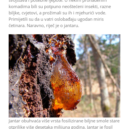
komadima bili su potpuno neoštećeni insekti, razne
biljke, cvjetovi, a prožimali su ih i mjehurići vode.
Primijetili su da u vatri oslobađaju ugodan miris
četinara. Naravno, riječ je o jantaru.
Jantar obuhvaća više vrsta fosilizirane biljne smole stare
otprilike više desetaka milijuna godina. Jantar je fosil