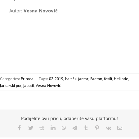
Autor:
Vesna Novović
Categories:
Priroda
|
Tags:
02-2019
,
baltički jantar
,
Faeton
,
fosili
,
Helijade
,
Jantarski put
,
Japodi
,
Vesna Novović
Podijelite ovu priču, odaberite vašu platformu!
Facebook
Twitter
Reddit
LinkedIn
WhatsApp
Telegram
Tumblr
Pinterest
Vk
Email