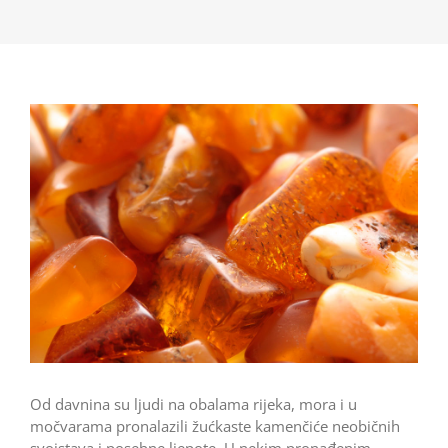
Od davnina su ljudi na obalama rijeka, mora i u
močvarama pronalazili žućkaste kamenčiće neobičnih
svojstava i posebne ljepote. U nekim pronađenim