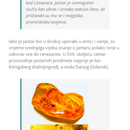
kod Litvanaca. Jantar je umnogome
služio kao ukras i oznaka statusa žene, ali
pridavala su mu se i magijska,
proročanska svojstva.
Iako je jantar bio u širokoj uporabi u antici i ranije, za
vrijeme srednjega vijeka znanje o jantaru polako tone u
zaborav sve do renesanse. U XVII. stoljeću centar
proizvodnje jantarnih predmeta najprije je bio
Königsberg (Kalinjingrad), a onda Danzig (Gdansk).