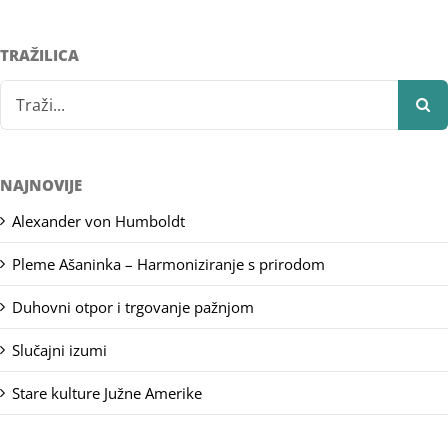
TRAŽILICA
Search
for:
NAJNOVIJE
Alexander von Humboldt
Pleme Ašaninka – Harmoniziranje s prirodom
Duhovni otpor i trgovanje pažnjom
Slučajni izumi
Stare kulture Južne Amerike