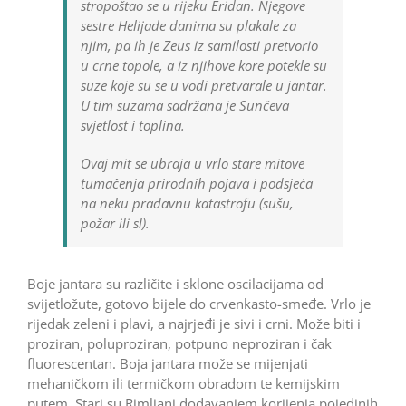
stropoštao se u rijeku Eridan. Njegove
sestre Helijade danima su plakale za
njim, pa ih je Zeus iz samilosti pretvorio
u crne topole, a iz njihove kore potekle su
suze koje su se u vodi pretvarale u jantar.
U tim suzama sadržana je Sunčeva
svjetlost i toplina.
Ovaj mit se ubraja u vrlo stare mitove
tumačenja prirodnih pojava i podsjeća
na neku pradavnu katastrofu (sušu,
požar ili sl).
Boje jantara su različite i sklone oscilacijama od
svijetložute, gotovo bijele do crvenkasto-smeđe. Vrlo je
rijedak zeleni i plavi, a najrjeđi je sivi i crni. Može biti i
proziran, poluproziran, potpuno neproziran i čak
fluorescentan. Boja jantara može se mijenjati
mehaničkom ili termičkom obradom te kemijskim
putem. Stari su Rimljani dodavanjem korijenja pojedinih