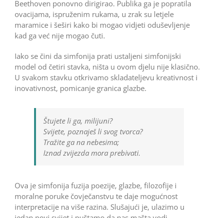
Beethoven ponovno dirigirao. Publika ga je popratila
ovacijama, ispruženim rukama, u zrak su letjele
maramice i šeširi kako bi mogao vidjeti oduševljenje
kad ga već nije mogao čuti.
Iako se čini da simfonija prati ustaljeni simfonijski
model od četiri stavka, ništa u ovom djelu nije klasično.
U svakom stavku otkrivamo skladateljevu kreativnost i
inovativnost, pomicanje granica glazbe.
Štujete li ga, milijuni?
Svijete, poznaješ li svog tvorca?
Tražite ga na nebesima;
Iznad zvijezda mora prebivati.
Ova je simfonija fuzija poezije, glazbe, filozofije i
moralne poruke čovječanstvu te daje mogućnost
interpretacije na više razina. Slušajući je, ulazimo u
jedan novi svijet i puštamo da nas mašta vodi