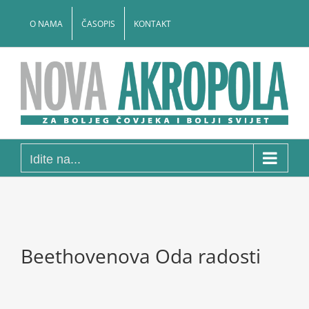
Skip
to
O NAMA
ČASOPIS
KONTAKT
content
Idite na...
Beethovenova Oda radosti