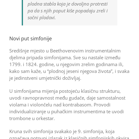
plodna stabla koja je dovoljno protresti
pa da s njih poput kiše popadaju zreli i
sočni plodovi.
Novi put simfonije
Središnje mjesto u Beethovenovim instrumentalnim
djelima pripada simfonijama. Sve su nastale između
1799. i 1824. godine, u njegovim zrelim godinama ili,
kako sam kaže, u “plodnoj jeseni njegova života”, i svaka
je jedinstveni umjetnički doživljaj.
U simfonijama mijenja postojeću klasičnu strukturu,
uvodi ravnopravnost među gudače, daje samostalnost
violama i violončelu nad kontrabasom. Provodi
individualiziranje u puhačkim instrumentima te uvodi
trombone u orkestar.
Kruna svih simfonija svakako je 9. simfonija, koja
označava potpuni izlazak iz klasičnih simfonijskih okvira