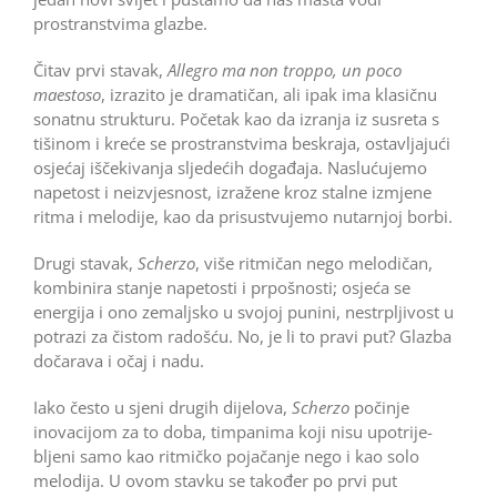
prostranstvima glazbe.
Čitav prvi stavak,
Allegro ma non troppo, un poco
maestoso
, izrazito je dramatičan, ali ipak ima klasičnu
sonatnu strukturu. Početak kao da izranja iz susreta s
tišinom i kreće se prostranstvima beskraja, ostavljajući
osjećaj iščekivanja sljedećih događaja. Naslućujemo
napetost i neizvjesnost, izražene kroz stalne izmjene
ritma i melodije, kao da prisustvujemo nutarnjoj borbi.
Drugi stavak,
Scherzo
, više ritmičan nego melodičan,
kombinira stanje napetosti i prpošnosti; osjeća se
energija i ono zemaljsko u svojoj punini, nestrpljivost u
potrazi za čistom radošću. No, je li to pravi put? Glazba
dočarava i očaj i nadu.
Iako često u sjeni drugih dijelova,
Scherzo
počinje
inovacijom za to doba, timpanima koji nisu upotrije-
bljeni samo kao ritmičko pojačanje nego i kao solo
melodija. U ovom stavku se također po prvi put