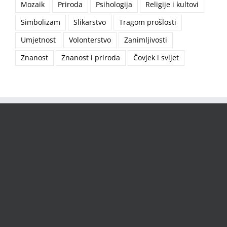
Mozaik
Priroda
Psihologija
Religije i kultovi
Simbolizam
Slikarstvo
Tragom prošlosti
Umjetnost
Volonterstvo
Zanimljivosti
Znanost
Znanost i priroda
Čovjek i svijet