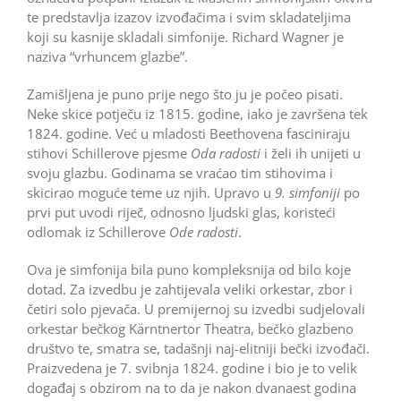
te predstavlja izazov izvođačima i svim skladateljima
koji su kasnije skladali simfonije. Richard Wagner je
naziva “vrhuncem glazbe”.
Zamišljena je puno prije nego što ju je počeo pisati.
Neke skice potječu iz 1815. godine, iako je završena tek
1824. godine. Već u mladosti Beethovena fasciniraju
stihovi Schillerove pjesme
Oda radosti
i želi ih unijeti u
svoju glazbu. Godinama se vraćao tim stihovima i
skicirao moguće teme uz njih. Upravo u
9. simfoniji
po
prvi put uvodi riječ, odnosno ljudski glas, koristeći
odlomak iz Schillerove
Ode radosti
.
Ova je simfonija bila puno kompleksnija od bilo koje
dotad. Za izvedbu je zahtijevala veliki orkestar, zbor i
četiri solo pjevača. U premijernoj su izvedbi sudjelovali
orkestar bečkog Kärntnertor Theatra, bečko glazbeno
društvo te, smatra se, tadašnji naj-elitniji bečki izvođači.
Praizvedena je 7. svibnja 1824. godine i bio je to velik
događaj s obzirom na to da je nakon dvanaest godina