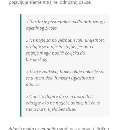
pojavljuje element tišine, odnosno pauze.
♪ Glazba je posrednik između duhovnog i
osjetilnog života.
♪ Nemojte samo vježbati svoju umjetnost,
probijte se u njezine tajne, jer ona i
znanje mogu podići čovjeka do
božanskog.
♪ Tisuće zvukova, buke i oluje nalazile su
se u meni dok ih nisam uglazbio na
papiru.
♪ Ono što dopire do srca mora doći
odozgo; ako ne potječe odatle, bit će to
samo note, tijelo bez duše.
Adagio molto e cantabile
uvodi nas u bogatu liričnu