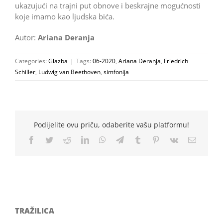
ukazujući na trajni put obnove i beskrajne mogućnosti
koje imamo kao ljudska bića.
Autor:
Ariana Deranja
Categories:
Glazba
|
Tags:
06-2020
,
Ariana Deranja
,
Friedrich
Schiller
,
Ludwig van Beethoven
,
simfonija
Podijelite ovu priču, odaberite vašu platformu!
Facebook
Twitter
Reddit
LinkedIn
WhatsApp
Telegram
Tumblr
Pinterest
Vk
Email
TRAŽILICA