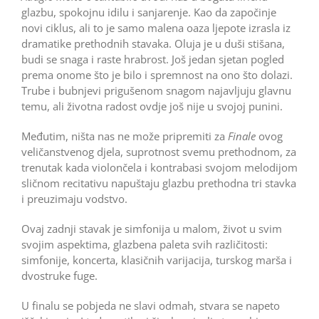
glazbu, spokojnu idilu i sanjarenje. Kao da započinje
novi ciklus, ali to je samo malena oaza ljepote izrasla iz
dramatike prethodnih stavaka. Oluja je u duši stišana,
budi se snaga i raste hrabrost. Još jedan sjetan pogled
prema onome što je bilo i spremnost na ono što dolazi.
Trube i bubnjevi prigušenom snagom najavljuju glavnu
temu, ali životna radost ovdje još nije u svojoj punini.
Međutim, ništa nas ne može pripremiti za
Finale
ovog
veličanstvenog djela, suprotnost svemu prethodnom, za
trenutak kada violončela i kontrabasi svojom melodijom
sličnom recitativu napuštaju glazbu prethodna tri stavka
i preuzimaju vodstvo.
Ovaj zadnji stavak je simfonija u malom, život u svim
svojim aspektima, glazbena paleta svih različitosti:
simfonije, koncerta, klasičnih varijacija, turskog marša i
dvostruke fuge.
U finalu se pobjeda ne slavi odmah, stvara se napeto