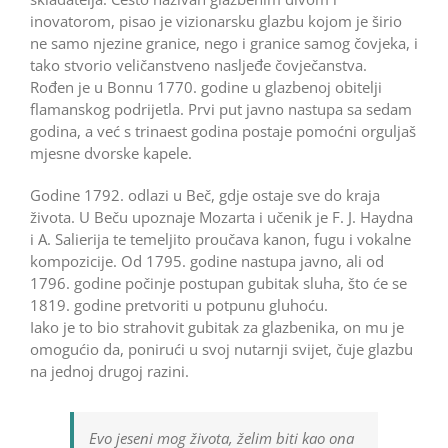
inovatorom, pisao je vizionarsku glazbu kojom je širio
ne samo njezine granice, nego i granice samog čovjeka, i
tako stvorio veličanstveno nasljeđe čovječanstva.
Rođen je u Bonnu 1770. godine u glazbenoj obitelji
flamanskog podrijetla. Prvi put javno nastupa sa sedam
godina, a već s trinaest godina postaje pomoćni orguljaš
mjesne dvorske kapele.
Godine 1792. odlazi u Beč, gdje ostaje sve do kraja
života. U Beču upoznaje Mozarta i učenik je F. J. Haydna
i A. Salierija te temeljito proučava kanon, fugu i vokalne
kompozicije. Od 1795. godine nastupa javno, ali od
1796. godine počinje postupan gubitak sluha, što će se
1819. godine pretvoriti u potpunu gluhoću.
Iako je to bio strahovit gubitak za glazbenika, on mu je
omogućio da, ponirući u svoj nutarnji svijet, čuje glazbu
na jednoj drugoj razini.
Evo jeseni mog života, želim biti kao ona