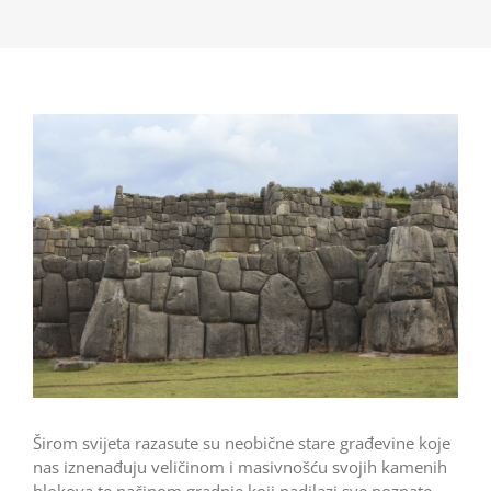
Širom svijeta razasute su neobične stare građevine koje
nas iznenađuju veličinom i masivnošću svojih kamenih
blokova te načinom gradnje koji nadilazi sve poznate