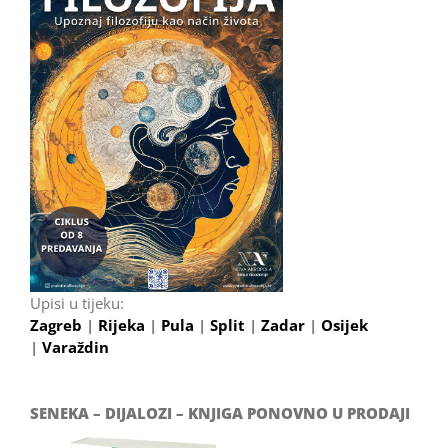
Upisi u tijeku:
Zagreb
|
Rijeka
|
Pula
|
Split
|
Zadar
|
Osijek
|
Varaždin
SENEKA – DIJALOZI – KNJIGA PONOVNO U PRODAJI