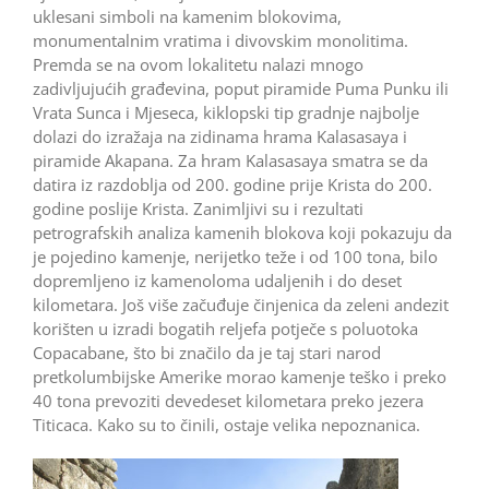
uklesani simboli na kamenim blokovima,
monumentalnim vratima i divovskim monolitima.
Premda se na ovom lokalitetu nalazi mnogo
zadivljujućih građevina, poput piramide Puma Punku ili
Vrata Sunca i Mjeseca, kiklopski tip gradnje najbolje
dolazi do izražaja na zidinama hrama Kalasasaya i
piramide Akapana. Za hram Kalasasaya smatra se da
datira iz razdoblja od 200. godine prije Krista do 200.
godine poslije Krista. Zanimljivi su i rezultati
petrografskih analiza kamenih blokova koji pokazuju da
je pojedino kamenje, nerijetko teže i od 100 tona, bilo
dopremljeno iz kamenoloma udaljenih i do deset
kilometara. Još više začuđuje činjenica da zeleni andezit
korišten u izradi bogatih reljefa potječe s poluotoka
Copacabane, što bi značilo da je taj stari narod
pretkolumbijske Amerike morao kamenje teško i preko
40 tona prevoziti devedeset kilometara preko jezera
Titicaca. Kako su to činili, ostaje velika nepoznanica.