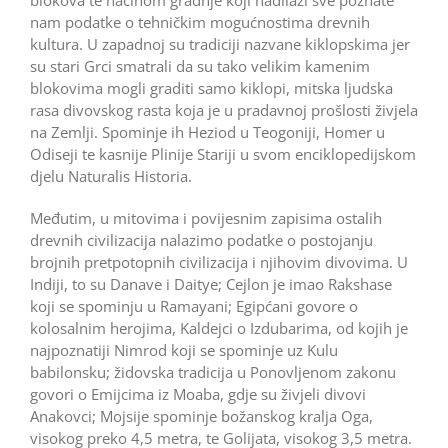
nam podatke o tehničkim mogućnostima drevnih
kultura. U zapadnoj su tradiciji nazvane kiklopskima jer
su stari Grci smatrali da su tako velikim kamenim
blokovima mogli graditi samo kiklopi, mitska ljudska
rasa divovskog rasta koja je u pradavnoj prošlosti živjela
na Zemlji. Spominje ih Heziod u Teogoniji, Homer u
Odiseji te kasnije Plinije Stariji u svom enciklopedijskom
djelu Naturalis Historia.
Međutim, u mitovima i povijesnim zapisima ostalih
drevnih civilizacija nalazimo podatke o postojanju
brojnih pretpotopnih civilizacija i njihovim divovima. U
Indiji, to su Danave i Daitye; Cejlon je imao Rakshase
koji se spominju u Ramayani; Egipćani govore o
kolosalnim herojima, Kaldejci o Izdubarima, od kojih je
najpoznatiji Nimrod koji se spominje uz Kulu
babilonsku; židovska tradicija u Ponovljenom zakonu
govori o Emijcima iz Moaba, gdje su živjeli divovi
Anakovci; Mojsije spominje božanskog kralja Oga,
visokog preko 4,5 metra, te Golijata, visokog 3,5 metra.