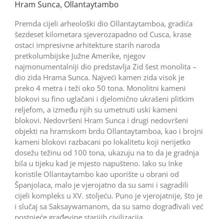
Hram Sunca, Ollantaytambo
Premda cijeli arheološki dio Ollantaytamboa, gradića
šezdeset kilometara sjeverozapadno od Cusca, krase
ostaci impresivne arhitekture starih naroda
pretkolumbijske Južne Amerike, njegov
najmonumentalniji dio predstavlja Zid šest monolita –
dio zida Hrama Sunca. Najveći kamen zida visok je
preko 4 metra i teži oko 50 tona. Monolitni kameni
blokovi su fino uglačani i djelomično ukrašeni plitkim
reljefom, a između njih su umetnuti uski kameni
blokovi. Nedovršeni Hram Sunca i drugi nedovršeni
objekti na hramskom brdu Ollantaytamboa, kao i brojni
kameni blokovi razbacani po lokalitetu koji nerijetko
dosežu težinu od 100 tona, ukazuju na to da je gradnja
bila u tijeku kad je mjesto napušteno. Iako su Inke
koristile Ollantaytambo kao uporište u obrani od
Španjolaca, malo je vjerojatno da su sami i sagradili
cijeli kompleks u XV. stoljeću. Puno je vjerojatnije, što je
i slučaj sa Saksaywamanom, da su samo dograđivali već
postojeće građevine starijih civilizacija.