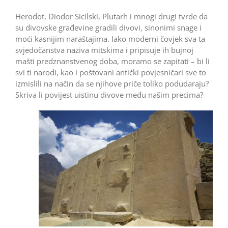
Herodot, Diodor Sicilski, Plutarh i mnogi drugi tvrde da
su divovske građevine gradili divovi, sinonimi snage i
moći kasnijim naraštajima. Iako moderni čovjek sva ta
svjedočanstva naziva mitskima i pripisuje ih bujnoj
mašti predznanstvenog doba, moramo se zapitati – bi li
svi ti narodi, kao i poštovani antički povjesničari sve to
izmislili na način da se njihove priče toliko podudaraju?
Skriva li povijest uistinu divove među našim precima?