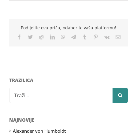
Podijelite ovu priču, odaberite vašu platformu!
Facebook
Twitter
Reddit
LinkedIn
WhatsApp
Telegram
Tumblr
Pinterest
Vk
Email
TRAŽILICA
Search
for:
NAJNOVIJE
Alexander von Humboldt