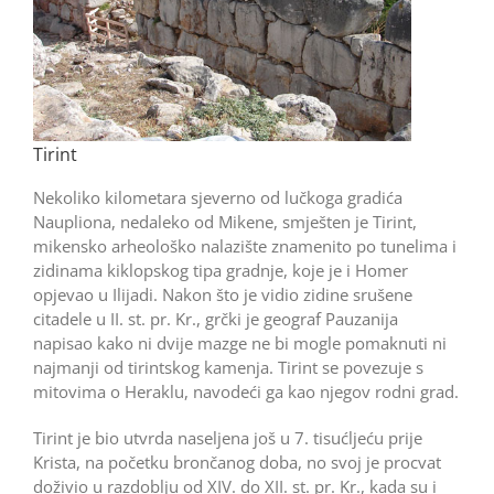
Tirint
Nekoliko kilometara sjeverno od lučkoga gradića
Naupliona, nedaleko od Mikene, smješten je Tirint,
mikensko arheološko nalazište znamenito po tunelima i
zidinama kiklopskog tipa gradnje, koje je i Homer
opjevao u Ilijadi. Nakon što je vidio zidine srušene
citadele u II. st. pr. Kr., grčki je geograf Pauzanija
napisao kako ni dvije mazge ne bi mogle pomaknuti ni
najmanji od tirintskog kamenja. Tirint se povezuje s
mitovima o Heraklu, navodeći ga kao njegov rodni grad.
Tirint je bio utvrda naseljena još u 7. tisućljeću prije
Krista, na početku brončanog doba, no svoj je procvat
doživio u razdoblju od XIV. do XII. st. pr. Kr., kada su i