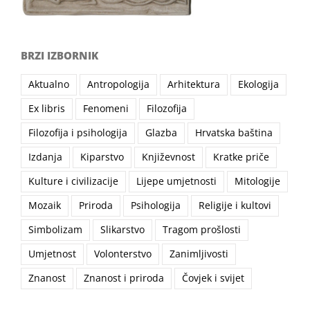
BRZI IZBORNIK
Aktualno
Antropologija
Arhitektura
Ekologija
Ex libris
Fenomeni
Filozofija
Filozofija i psihologija
Glazba
Hrvatska baština
Izdanja
Kiparstvo
Književnost
Kratke priče
Kulture i civilizacije
Lijepe umjetnosti
Mitologije
Mozaik
Priroda
Psihologija
Religije i kultovi
Simbolizam
Slikarstvo
Tragom prošlosti
Umjetnost
Volonterstvo
Zanimljivosti
Znanost
Znanost i priroda
Čovjek i svijet