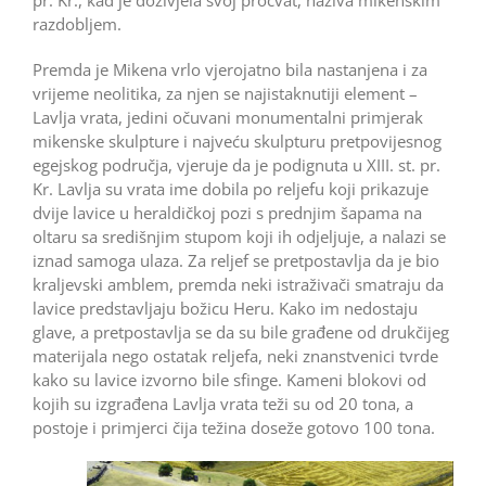
pr. Kr., kad je doživjela svoj procvat, naziva mikenskim
razdobljem.
Premda je Mikena vrlo vjerojatno bila nastanjena i za
vrijeme neolitika, za njen se najistaknutiji element –
Lavlja vrata, jedini očuvani monumentalni primjerak
mikenske skulpture i najveću skulpturu pretpovijesnog
egejskog područja, vjeruje da je podignuta u XIII. st. pr.
Kr. Lavlja su vrata ime dobila po reljefu koji prikazuje
dvije lavice u heraldičkoj pozi s prednjim šapama na
oltaru sa središnjim stupom koji ih odjeljuje, a nalazi se
iznad samoga ulaza. Za reljef se pretpostavlja da je bio
kraljevski amblem, premda neki istraživači smatraju da
lavice predstavljaju božicu Heru. Kako im nedostaju
glave, a pretpostavlja se da su bile građene od drukčijeg
materijala nego ostatak reljefa, neki znanstvenici tvrde
kako su lavice izvorno bile sfinge. Kameni blokovi od
kojih su izgrađena Lavlja vrata teži su od 20 tona, a
postoje i primjerci čija težina doseže gotovo 100 tona.