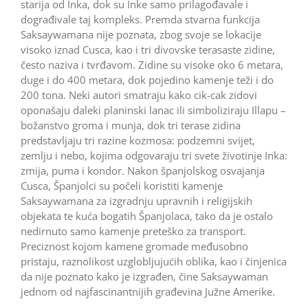
starija od Inka, dok su Inke samo prilagođavale i
dograđivale taj kompleks. Premda stvarna funkcija
Saksaywamana nije poznata, zbog svoje se lokacije
visoko iznad Cusca, kao i tri divovske terasaste zidine,
često naziva i tvrđavom. Zidine su visoke oko 6 metara,
duge i do 400 metara, dok pojedino kamenje teži i do
200 tona. Neki autori smatraju kako cik-cak zidovi
oponašaju daleki planinski lanac ili simboliziraju Illapu –
božanstvo groma i munja, dok tri terase zidina
predstavljaju tri razine kozmosa: podzemni svijet,
zemlju i nebo, kojima odgovaraju tri svete životinje Inka:
zmija, puma i kondor. Nakon španjolskog osvajanja
Cusca, Španjolci su počeli koristiti kamenje
Saksaywamana za izgradnju upravnih i religijskih
objekata te kuća bogatih Španjolaca, tako da je ostalo
nedirnuto samo kamenje preteško za transport.
Preciznost kojom kamene gromade međusobno
pristaju, raznolikost uzglobljujućih oblika, kao i činjenica
da nije poznato kako je izgrađen, čine Saksaywaman
jednom od najfascinantnijih građevina Južne Amerike.