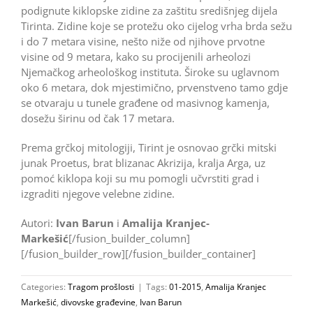
podignute kiklopske zidine za zaštitu središnjeg dijela
Tirinta. Zidine koje se protežu oko cijelog vrha brda sežu
i do 7 metara visine, nešto niže od njihove prvotne
visine od 9 metara, kako su procijenili arheolozi
Njemačkog arheološkog instituta. Široke su uglavnom
oko 6 metara, dok mjestimično, prvenstveno tamo gdje
se otvaraju u tunele građene od masivnog kamenja,
dosežu širinu od čak 17 metara.
Prema grčkoj mitologiji, Tirint je osnovao grčki mitski
junak Proetus, brat blizanac Akrizija, kralja Arga, uz
pomoć kiklopa koji su mu pomogli učvrstiti grad i
izgraditi njegove velebne zidine.
Autori:
Ivan Barun
i
Amalija Kranjec-
Markešić
[/fusion_builder_column]
[/fusion_builder_row][/fusion_builder_container]
Categories:
Tragom prošlosti
|
Tags:
01-2015
,
Amalija Kranjec
Markešić
,
divovske građevine
,
Ivan Barun