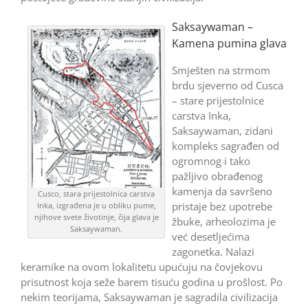
Saksaywaman –
Kamena pumina glava
Smješten na strmom
brdu sjeverno od Cusca
– stare prijestolnice
carstva Inka,
Saksaywaman, zidani
kompleks sagrađen od
ogromnog i tako
pažljivo obrađenog
kamenja da savršeno
Cusco, stara prijestolnica carstva
pristaje bez upotrebe
Inka, izgrađena je u obliku pume,
njihove svete životinje, čija glava je
žbuke, arheolozima je
Saksaywaman.
već desetljećima
zagonetka. Nalazi
keramike na ovom lokalitetu upućuju na čovjekovu
prisutnost koja seže barem tisuću godina u prošlost. Po
nekim teorijama, Saksaywaman je sagradila civilizacija