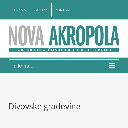
Skip
to
O NAMA
ČASOPIS
KONTAKT
content
Idite na...
Divovske građevine