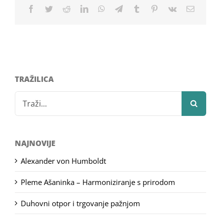
Facebook
Twitter
Reddit
LinkedIn
WhatsApp
Telegram
Tumblr
Pinterest
Vk
Email
TRAŽILICA
Search
for:
NAJNOVIJE
Alexander von Humboldt
Pleme Ašaninka – Harmoniziranje s prirodom
Duhovni otpor i trgovanje pažnjom