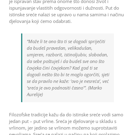
je ispravan stav prema onome što donosi život i
ispunjavanje vlastitih odgovornosti i dužnosti. Put do
istinske sreće nalazi se upravo u nama samima i načinu
djelovanja koji ćemo odabrati.
“Može li te ono što ti se dogodi spriječiti
da budeš pravedan, velikodušan,
umjeren, razborit, istinoljubiv, slobodan,
da sebe poštuješ i da budeš sve ono što
čovjeka čini čovjekom? Kad god ti se
dogodi nešto što bi te moglo ogorčiti, sjeti
se da pravilo ne kaže: ‘ovo je nesreća’, već
‘sreća je ovo podnositi časno'”. (Marko
Aurelije)
Filozofske tradicije kažu da do istinske sreće vodi samo
jedan put – put vrline. Sreća je djelovanje u skladu s
vrlinom, jer jedino se vrlinom možemo suprotstaviti
nevoljama. Sreća se nalazi u načinu na koji prolazimo