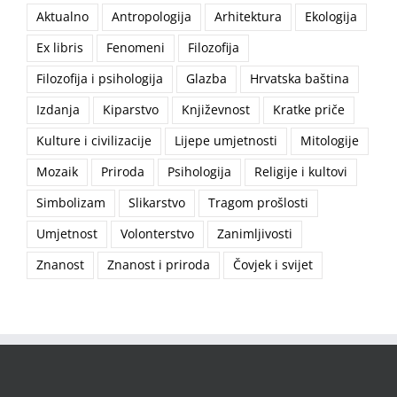
Aktualno
Antropologija
Arhitektura
Ekologija
Ex libris
Fenomeni
Filozofija
Filozofija i psihologija
Glazba
Hrvatska baština
Izdanja
Kiparstvo
Književnost
Kratke priče
Kulture i civilizacije
Lijepe umjetnosti
Mitologije
Mozaik
Priroda
Psihologija
Religije i kultovi
Simbolizam
Slikarstvo
Tragom prošlosti
Umjetnost
Volonterstvo
Zanimljivosti
Znanost
Znanost i priroda
Čovjek i svijet