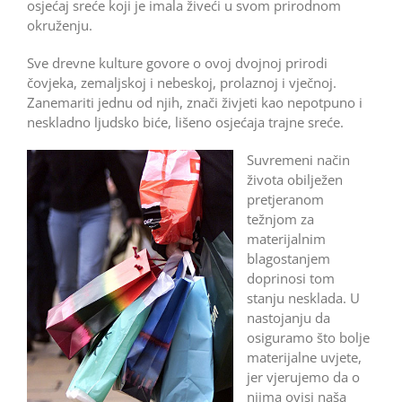
osjećaj sreće koji je imala živeći u svom prirodnom
okruženju.
Sve drevne kulture govore o ovoj dvojnoj prirodi
čovjeka, zemaljskoj i nebeskoj, prolaznoj i vječnoj.
Zanemariti jednu od njih, znači živjeti kao nepotpuno i
neskladno ljudsko biće, lišeno osjećaja trajne sreće.
Suvremeni način
života obilježen
pretjeranom
težnjom za
materijalnim
blagostanjem
doprinosi tom
stanju nesklada. U
nastojanju da
osiguramo što bolje
materijalne uvjete,
jer vjerujemo da o
njima ovisi naša