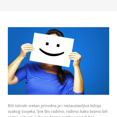
Biti istinski sretan prirodna je i nezaustavljiva težnja
svakog čovjeka. Sve što radimo, radimo kako bismo bili
sretni, sigurni, kako ne bismo patili i osjećali bol.