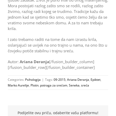
ljudski zadatak. Život je puno više od onog materijalnog.
Mora postojati razlog zašto smo se rodili, razlog zašto
živimo, razlog radi kojeg se trudimo. Tradicije kažu da
jednom kad se sjetimo tko smo, osjetit ćemo želju da se
vratimo svome nebeskom domu. A za to nam trebaju
krila.
I zato trebamo raditi na tome da nam izrastu krila,
oslanjajući se uvijek na ono trajno u nama, na ono što u
čovjeku potiče stabilnu i trajnu sreću.
Autor:
Ariana Deranja
[/fusion_builder_column]
[/fusion_builder_row][/fusion_builder_container]
Categories:
Psihologija
|
Tags:
09-2015
,
Ariana Deranja
,
Epiktet
,
Marko Aurelije
,
Plotin
,
potraga za srećom
,
Seneka
,
sreća
Podijelite ovu priču, odaberite vašu platformu!