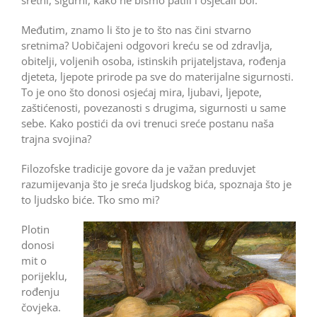
Međutim, znamo li što je to što nas čini stvarno
sretnima? Uobičajeni odgovori kreću se od zdravlja,
obitelji, voljenih osoba, istinskih prijateljstava, rođenja
djeteta, ljepote prirode pa sve do materijalne sigurnosti.
To je ono što donosi osjećaj mira, ljubavi, ljepote,
zaštićenosti, povezanosti s drugima, sigurnosti u same
sebe. Kako postići da ovi trenuci sreće postanu naša
trajna svojina?
Filozofske tradicije govore da je važan preduvjet
razumijevanja što je sreća ljudskog bića, spoznaja što je
to ljudsko biće. Tko smo mi?
Plotin
donosi
mit o
porijeklu,
rođenju
čovjeka.