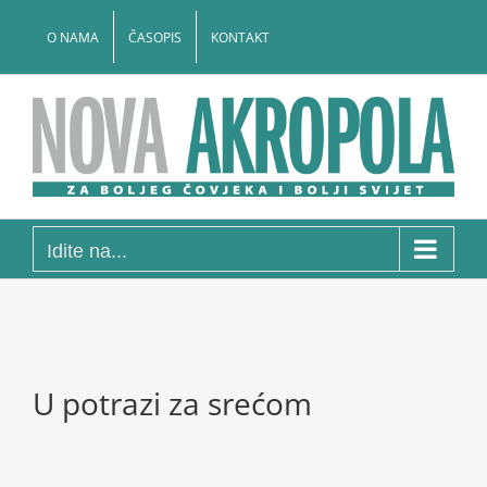
Skip
to
O NAMA
ČASOPIS
KONTAKT
content
Idite na...
U potrazi za srećom