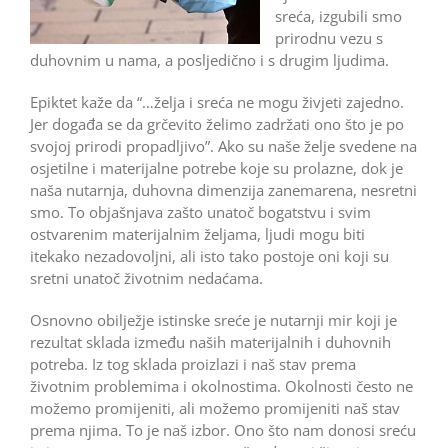
sreća, izgubili smo
prirodnu vezu s
duhovnim u nama, a posljedično i s drugim ljudima.
Epiktet kaže da “…želja i sreća ne mogu živjeti zajedno.
Jer događa se da grčevito želimo zadržati ono što je po
svojoj prirodi propadljivo”. Ako su naše želje svedene na
osjetilne i materijalne potrebe koje su prolazne, dok je
naša nutarnja, duhovna dimenzija zanemarena, nesretni
smo. To objašnjava zašto unatoč bogatstvu i svim
ostvarenim materijalnim željama, ljudi mogu biti
itekako nezadovoljni, ali isto tako postoje oni koji su
sretni unatoč životnim nedaćama.
Osnovno obilježje istinske sreće je nutarnji mir koji je
rezultat sklada između naših materijalnih i duhovnih
potreba. Iz tog sklada proizlazi i naš stav prema
životnim problemima i okolnostima. Okolnosti često ne
možemo promijeniti, ali možemo promijeniti naš stav
prema njima. To je naš izbor. Ono što nam donosi sreću