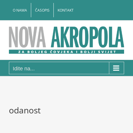
Skip
to
O NAMA
ČASOPIS
KONTAKT
content
Idite na...
odanost