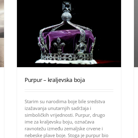
Purpur – kraljevska boja
Starim su narodima boje bile sredstva
izažavanja unutarnjih sadržaja i
simboličkih vrijednosti. Purpur, drugo
ime za kraljevsku boju, označava
ravnotežu između zemaljske crvene i
nebeske plave boje. Stoga je purpur bio