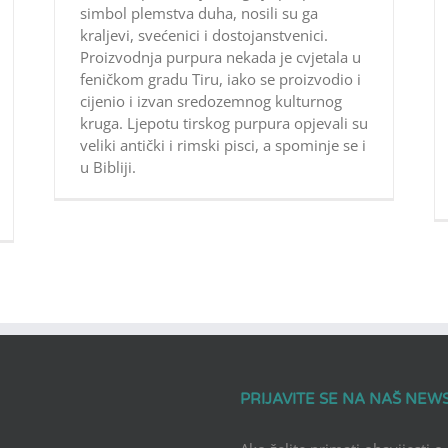
simbol plemstva duha, nosili su ga
kraljevi, svećenici i dostojanstvenici.
Proizvodnja purpura nekada je cvjetala u
feničkom gradu Tiru, iako se proizvodio i
cijenio i izvan sredozemnog kulturnog
kruga. Ljepotu tirskog purpura opjevali su
veliki antički i rimski pisci, a spominje se i
u Bibliji.
PRIJAVITE SE NA NAŠ NEW