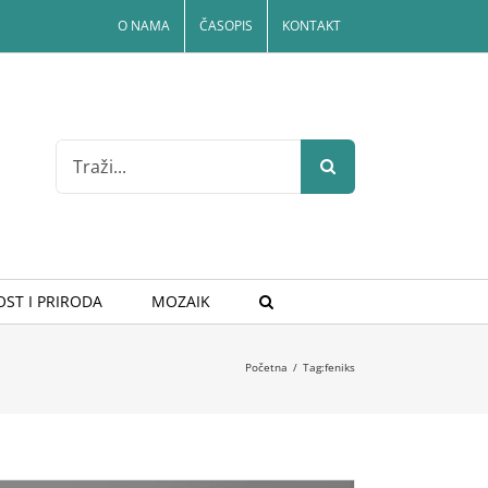
O NAMA
ČASOPIS
KONTAKT
Search
for:
ST I PRIRODA
MOZAIK
Početna
/
Tag:
feniks