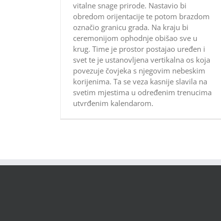
vitalne snage prirode. Nastavio bi
obredom orijentacije te potom brazdom
označio granicu grada. Na kraju bi
ceremonijom ophodnje obišao sve u
krug. Time je prostor postajao uređen i
svet te je ustanovljena vertikalna os koja
povezuje čovjeka s njegovim nebeskim
korijenima. Ta se veza kasnije slavila na
svetim mjestima u određenim trenucima
utvrđenim kalendarom.