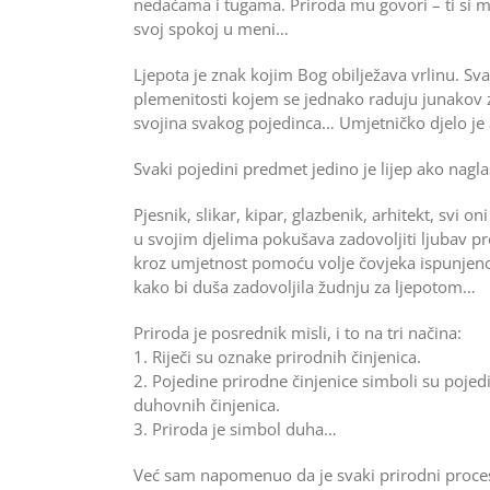
nedaćama i tugama. Priroda mu govori – ti si 
svoj spokoj u meni…
Ljepota je znak kojim Bog obilježava vrlinu. Sva
plemenitosti kojem se jednako raduju junakov za
svojina svakog pojedinca… Umjetničko djelo je ap
Svaki pojedini predmet jedino je lijep ako nagl
Pjesnik, slikar, kipar, glazbenik, arhitekt, svi o
u svojim djelima pokušava zadovoljiti ljubav pr
kroz umjetnost pomoću volje čovjeka ispunjenog
kako bi duša zadovoljila žudnju za ljepotom…
Priroda je posrednik misli, i to na tri načina:
1. Riječi su oznake prirodnih činjenica.
2. Pojedine prirodne činjenice simboli su pojed
duhovnih činjenica.
3. Priroda je simbol duha…
Već sam napomenuo da je svaki prirodni proce