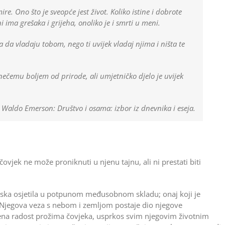
re. Ono što je sveopće jest život. Koliko istine i dobrote
i ima grešaka i grijeha, onoliko je i smrti u meni.
 da vladaju tobom, nego ti uvijek vladaj njima i ništa te
 nečemu boljem od prirode, ali umjetničko djelo je uvijek
h Waldo Emerson: Društvo i osama: izbor iz dnevnika i eseja.
ovjek ne može proniknuti u njenu tajnu, ali ni prestati biti
vanjska osjetila u potpunom međusobnom skladu; onaj koji je
i. Njegova veza s nebom i zemljom postaje dio njegove
rena radost prožima čovjeka, usprkos svim njegovim životnim