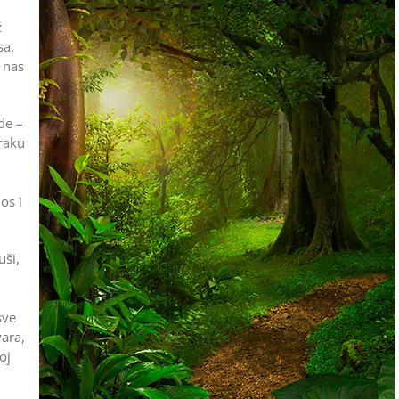
ž
sa.
 nas
de –
raku
os i
uši,
sve
vara,
oj