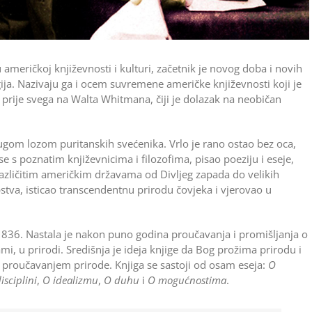
meričkoj književnosti i kulturi, začetnik je novog doba i novih
ligija. Nazivaju ga i ocem suvremene američke književnosti koji je
 prije svega na Walta Whitmana, čiji je dolazak na neobičan
dugom lozom puritanskih svećenika. Vrlo je rano ostao bez oca,
se s poznatim književnicima i filozofima, pisao poeziju i eseje,
azličitim američkim državama od Divljeg zapada do velikih
pstva, isticao transcendentnu prirodu čovjeka i vjerovao u
 1836. Nastala je nakon puno godina proučavanja i promišljanja o
mi, u prirodi. Središnja je ideja knjige da Bog prožima prirodu i
 proučavanjem prirode. Knjiga se sastoji od osam eseja:
O
isciplini
,
O idealizmu
,
O duhu
i
O mogućnostima
.