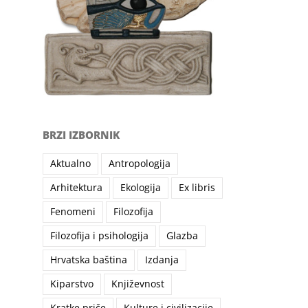
BRZI IZBORNIK
Aktualno
Antropologija
Arhitektura
Ekologija
Ex libris
Fenomeni
Filozofija
Filozofija i psihologija
Glazba
Hrvatska baština
Izdanja
Kiparstvo
Književnost
Kratke priče
Kulture i civilizacije