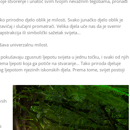
moje stvorenje i unatoč svim tvojim nevažnim tegobama, pronađi
ko prirodno djelo oblik je milosti. Svako junačko djelo oblik je
vičaj i slučajni promatrači. Velika djela uče nas da je svemir
strakcija ili simbolički sažetak svijeta…
ašava univerzalnu milost.
ni pokušavaju zgusnuti ljepotu svijeta u jednu točku, i svaki od njih
ema ljepoti koja ga potiče na stvaranje… Tako priroda djeluje
 ljepotom njezinih iskonskih djela. Prema tome, svijet postoji
inih
s