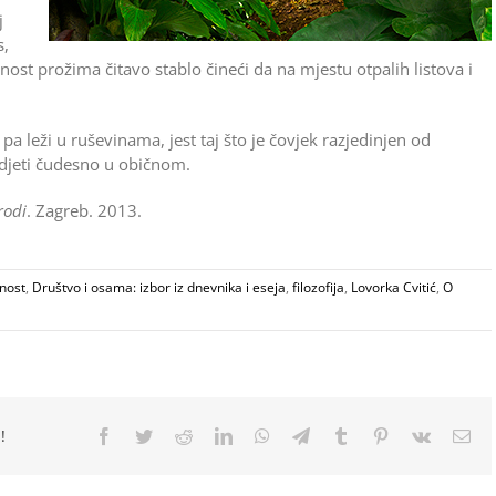
j
s,
nost prožima čitavo stablo čineći da na mjestu otpalih listova i
 pa leži u ruševinama, jest taj što je čovjek razjedinjen od
djeti čudesno u običnom.
rodi
. Zagreb. 2013.
nost
,
Društvo i osama: izbor iz dnevnika i eseja
,
filozofija
,
Lovorka Cvitić
,
O
!
Facebook
Twitter
Reddit
LinkedIn
WhatsApp
Telegram
Tumblr
Pinterest
Vk
Ema