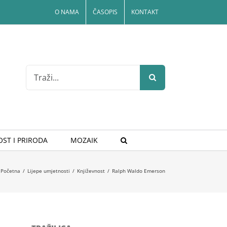
O NAMA
ČASOPIS
KONTAKT
Search
for:
ST I PRIRODA
MOZAIK
Početna
/
Lijepe umjetnosti
/
Književnost
/
Ralph Waldo Emerson