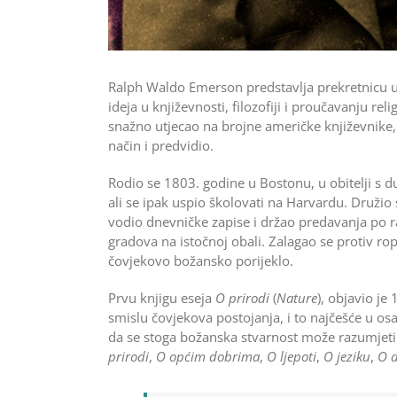
Ralph Waldo Emerson predstavlja prekretnicu u a
ideja u književnosti, filozofiji i proučavanju re
snažno utjecao na brojne američke književnike,
način i predvidio.
Rodio se 1803. godine u Bostonu, u obitelji s 
ali se ipak uspio školovati na Harvardu. Družio 
vodio dnevničke zapise i držao predavanja po r
gradova na istočnoj obali. Zalagao se protiv ro
čovjekovo božansko porijeklo.
Prvu knjigu eseja
O prirodi
(
Nature
), objavio je
smislu čovjekova postojanja, i to najčešće u osa
da se stoga božanska stvarnost može razumjeti
prirodi
,
O općim dobrima
,
O ljepoti
,
O jeziku
,
O d