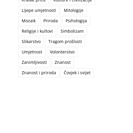
Lijepe umjetnosti
Mitologije
Mozaik
Priroda
Psihologija
Religije i kultovi
Simbolizam
Slikarstvo
Tragom prošlosti
Umjetnost
Volonterstvo
Zanimljivosti
Znanost
Znanost i priroda
Čovjek i svijet
il