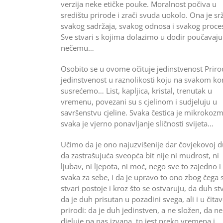
verzija neke etičke pouke. Moralnost počiva u
središ­tu prirode i zrači svuda uokolo. Ona je sr
svakog sadrža­ja, svakog odnosa i svakog proce
Sve stvari s kojima dolazimo u dodir poučavaju
nečemu…
Osobito se u ovome očituje jedinstvenost Priro
jedinstvenost u raznolikosti koju na svakom ko
susrećemo… List, kapljica, kristal, trenutak u
vreme­nu, povezani su s cjelinom i sudjeluju u
savršenstvu cjeline. Svaka čestica je mikrokozm
svaka je vjerno ponavljanje sličnosti svijeta…
Učimo da je ono najuzvišenije dar čovjekovoj d
da zastrašujuća sveopća bit nije ni mudrost, ni
ljubav, ni ljepota, ni moć, nego sve to zajedno i
svaka za sebe, i da je upravo to ono zbog čega 
stvari postoje i kroz što se ostvaruju, da duh st
da je duh prisutan u pozadini svega, ali i u čitav
prirodi: da je duh jedinstven, a ne složen, da ne
djeluje na nas izvana, to jest preko vremena i