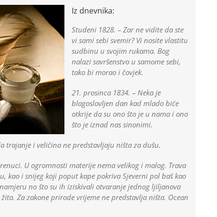
Iz dnevnika:
Studeni 1828. – Zar ne vidite da ste
vi sami sebi svemir? Vi nosite vlastitu
sudbinu u svojim rukama. Bog
nalazi savršenstvo u samome sebi,
tako bi morao i čovjek.
21. prosinca 1834. – Neka je
blagoslovljen dan kad mlado biće
otkrije da su ono što je u nama i ono
što je iznad nas sinonimi.
 trajanje i veličina ne predstavljaju ništa za dušu.
 trenuci. U ogromnosti materije nema velikog i malog. Trava
lu, kao i snijeg koji poput kape pokriva Sjeverni pol baš kao
i namjeru no što su ih iziskivali otvaranje jednog ljiljanova
na žita. Za zakone prirode vrijeme ne predstavlja ništa. Ocean