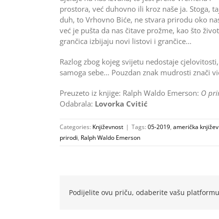
prostora, već duhovno ili kroz naše ja. Stoga, ta
duh, to Vrhovno Biće, ne stvara prirodu oko na
već je pušta da nas čitave prožme, kao što život
grančica izbijaju novi listovi i grančice…
Razlog zbog kojeg svijetu nedostaje cjelovitosti,
samoga sebe… Pouzdan znak mudrosti znači vi
Preuzeto iz knjige: Ralph Waldo Emerson:
O pri
Odabrala:
Lovorka Cvitić
Categories:
Književnost
|
Tags:
05-2019
,
američka književ
prirodi
,
Ralph Waldo Emerson
Podijelite ovu priču, odaberite vašu platformu