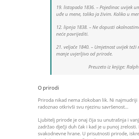
19. listopada 1836. – Pojedinac uvijek umi
uđe u mene, toliko ja živim. Koliko u men
12. lipnja 1838. – Ne dopusti okolnostima
neće povrijediti.
21. veljače 1840. – Umjetnost uvijek teži
manje uvjerljivo od prirode.
Preuzeto iz knjige: Ralp
O prirodi
Priroda nikad nema zlokoban lik. Ni najmudriji č
radoznao otkrivši svu njezinu savršenost…
Ljubitelj prirode je onaj čija su unutrašnja i 
zadržao dječji duh čak i kad je u punoj zrelost
svakodnevne hrane. U prisutnosti prirode, isk