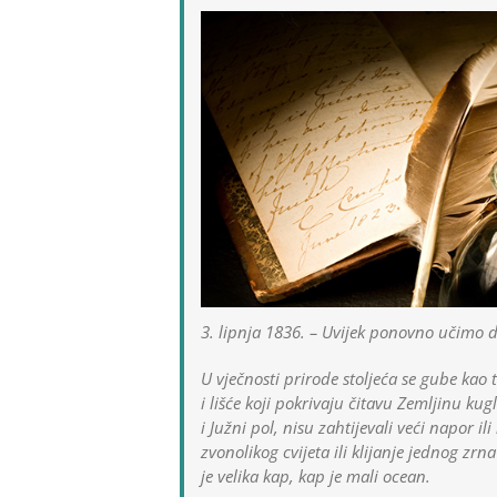
3. lipnja 1836. – Uvijek ponovno učimo da
U vječnosti prirode stoljeća se gube kao
i lišće koji pokrivaju čitavu Zemljinu kug
i Južni pol, nisu zahtijevali veći napor il
zvonolikog cvijeta ili klijanje jednog zr
je velika kap, kap je mali ocean.