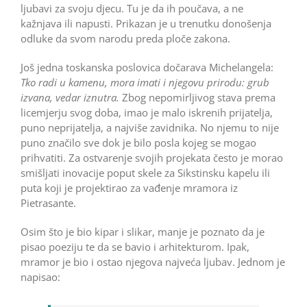
ljubavi za svoju djecu. Tu je da ih poučava, a ne
kažnjava ili napusti. Prikazan je u trenutku donošenja
odluke da svom narodu preda ploče zakona.
Još jedna toskanska poslovica dočarava Michelangela:
Tko radi u kamenu, mora imati i njegovu prirodu: grub
izvana, vedar iznutra.
Zbog nepomirljivog stava prema
licemjerju svog doba, imao je malo iskrenih prijatelja,
puno neprijatelja, a najviše zavidnika. No njemu to nije
puno značilo sve dok je bilo posla kojeg se mogao
prihvatiti. Za ostvarenje svojih projekata često je morao
smišljati inovacije poput skele za Sikstinsku kapelu ili
puta koji je projektirao za vađenje mramora iz
Pietrasante.
Osim što je bio kipar i slikar, manje je poznato da je
pisao poeziju te da se bavio i arhitekturom. Ipak,
mramor je bio i ostao njegova najveća ljubav. Jednom je
napisao: