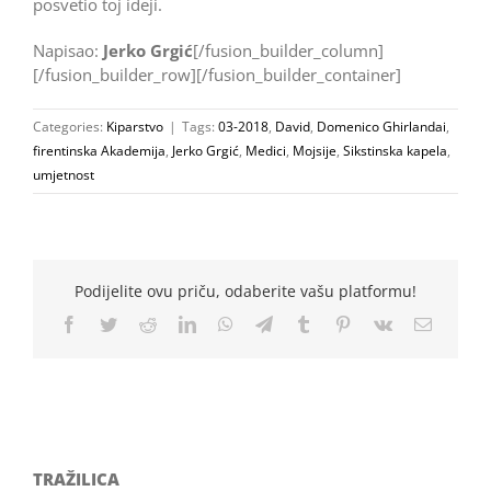
posvetio toj ideji.
Napisao:
Jerko Grgić
[/fusion_builder_column]
[/fusion_builder_row][/fusion_builder_container]
Categories:
Kiparstvo
|
Tags:
03-2018
,
David
,
Domenico Ghirlandai
,
firentinska Akademija
,
Jerko Grgić
,
Medici
,
Mojsije
,
Sikstinska kapela
,
umjetnost
Podijelite ovu priču, odaberite vašu platformu!
Facebook
Twitter
Reddit
LinkedIn
WhatsApp
Telegram
Tumblr
Pinterest
Vk
Email
TRAŽILICA