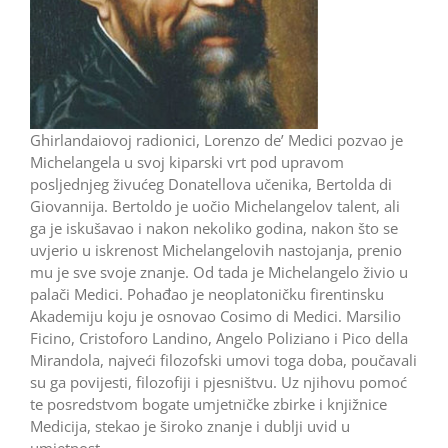
Ghirlandaiovoj radionici, Lorenzo de’ Medici pozvao je
Michelangela u svoj kiparski vrt pod upravom
posljednjeg živućeg Donatellova učenika, Bertolda di
Giovannija. Bertoldo je uočio Michelangelov talent, ali
ga je iskušavao i nakon nekoliko godina, nakon što se
uvjerio u iskrenost Michelangelovih nastojanja, prenio
mu je sve svoje znanje. Od tada je Michelangelo živio u
palači Medici. Pohađao je neoplatoničku firentinsku
Akademiju koju je osnovao Cosimo di Medici. Marsilio
Ficino, Cristoforo Landino, Angelo Poliziano i Pico della
Mirandola, najveći filozofski umovi toga doba, poučavali
su ga povijesti, filozofiji i pjesništvu. Uz njihovu pomoć
te posredstvom bogate umjetničke zbirke i knjižnice
Medicija, stekao je široko znanje i dublji uvid u