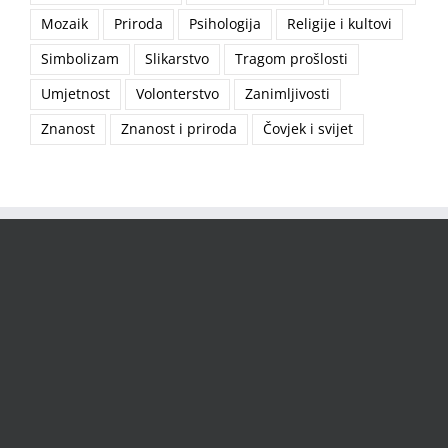
Mozaik
Priroda
Psihologija
Religije i kultovi
Simbolizam
Slikarstvo
Tragom prošlosti
Umjetnost
Volonterstvo
Zanimljivosti
Znanost
Znanost i priroda
Čovjek i svijet