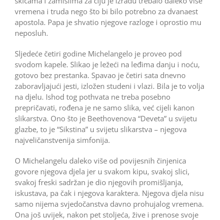
skicama i zamislima za čiju je izradu trebalo daleko više
vremena i truda nego što bi bilo potrebno za dvanaest
apostola. Papa je shvatio njegove razloge i oprostio mu
neposluh.
Sljedeće četiri godine Michelangelo je proveo pod
svodom kapele. Slikao je ležeći na leđima danju i noću,
gotovo bez prestanka. Spavao je četiri sata dnevno
zaboravljajući jesti, izložen studeni i vlazi. Bila je to volja
na djelu. Ishod tog pothvata ne treba posebno
prepričavati, rođena je ne samo slika, već cijeli kanon
slikarstva. Ono što je Beethovenova “Deveta” u svijetu
glazbe, to je “Sikstina” u svijetu slikarstva – njegova
najveličanstvenija simfonija.
O Michelangelu daleko više od povijesnih činjenica
govore njegova djela jer u svakom kipu, svakoj slici,
svakoj freski sadržan je dio njegovih promišljanja,
iskustava, pa čak i njegova karaktera. Njegova djela nisu
samo nijema svjedočanstva davno prohujalog vremena.
Ona još uvijek, nakon pet stoljeća, žive i prenose svoje