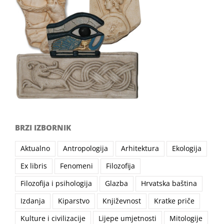
BRZI IZBORNIK
Aktualno
Antropologija
Arhitektura
Ekologija
Ex libris
Fenomeni
Filozofija
Filozofija i psihologija
Glazba
Hrvatska baština
Izdanja
Kiparstvo
Književnost
Kratke priče
Kulture i civilizacije
Lijepe umjetnosti
Mitologije