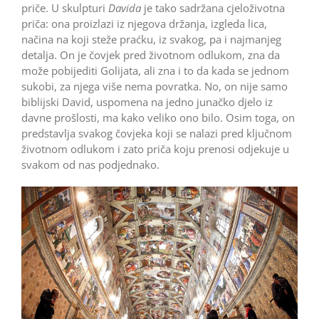
priče. U skulpturi
Davida
je tako sadržana cjeloživotna
priča: ona proizlazi iz njegova držanja, izgleda lica,
načina na koji steže praćku, iz svakog, pa i najmanjeg
detalja. On je čovjek pred životnom odlukom, zna da
može pobijediti Golijata, ali zna i to da kada se jednom
sukobi, za njega više nema povratka. No, on nije samo
biblijski David, uspomena na jedno junačko djelo iz
davne prošlosti, ma kako veliko ono bilo. Osim toga, on
predstavlja svakog čovjeka koji se nalazi pred ključnom
životnom odlukom i zato priča koju prenosi odjekuje u
svakom od nas podjednako.