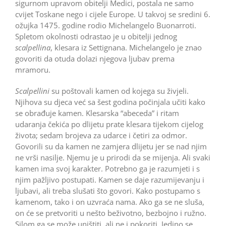
sigurnom upravom obitelji Medici, postala ne samo
cvijet Toskane nego i cijele Europe. U takvoj se sredini 6.
ožujka 1475. godine rodio Michelangelo Buonarroti.
Spletom okolnosti odrastao je u obitelji jednog
scalpellina
, klesara iz Settignana. Michelangelo je znao
govoriti da otuda dolazi njegova ljubav prema
mramoru.
Scalpellini
su poštovali kamen od kojega su živjeli.
Njihova su djeca već sa šest godina počinjala učiti kako
se obrađuje kamen. Klesarska “abeceda” i ritam
udaranja čekića po dlijetu prate klesara tijekom cijelog
života; sedam brojeva za udarce i četiri za odmor.
Govorili su da kamen ne zamjera dlijetu jer se nad njim
ne vrši nasilje. Njemu je u prirodi da se mijenja. Ali svaki
kamen ima svoj karakter. Potrebno ga je razumjeti i s
njim pažljivo postupati. Kamen se daje razumijevanju i
ljubavi, ali treba slušati što govori. Kako postupamo s
kamenom, tako i on uzvraća nama. Ako ga se ne sluša,
on će se pretvoriti u nešto beživotno, bezbojno i ružno.
Silom ga se može uništiti, ali ne i pokoriti. Jedino se