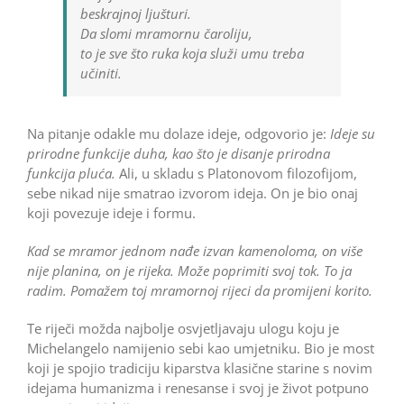
beskrajnoj ljušturi.
Da slomi mramornu čaroliju,
to je sve što ruka koja služi umu treba
učiniti.
Na pitanje odakle mu dolaze ideje, odgovorio je:
Ideje su
prirodne funkcije duha, kao što je disanje prirodna
funkcija pluća.
Ali, u skladu s Platonovom filozofijom,
sebe nikad nije smatrao izvorom ideja. On je bio onaj
koji povezuje ideje i formu.
Kad se mramor jednom nađe izvan kamenoloma, on više
nije planina, on je rijeka. Može poprimiti svoj tok. To ja
radim. Pomažem toj mramornoj rijeci da promijeni korito.
Te riječi možda najbolje osvjetljavaju ulogu koju je
Michelangelo namijenio sebi kao umjetniku. Bio je most
koji je spojio tradiciju kiparstva klasične starine s novim
idejama humanizma i renesanse i svoj je život potpuno