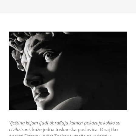
Vještina kojom ljudi obrađuju kamen pokazuje koliko su
civilizirani
, kaže jedna toskanska poslovica. Onaj tko
posjeti Firencu, cvijet Toskane, može se uvjeriti u