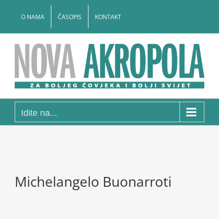
Skip
to
O NAMA
ČASOPIS
KONTAKT
content
Idite na...
Michelangelo Buonarroti