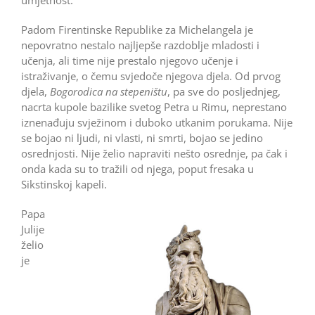
umjetnost.
Padom Firentinske Republike za Michelangela je
nepovratno nestalo najljepše razdoblje mladosti i
učenja, ali time nije prestalo njegovo učenje i
istraživanje, o čemu svjedoče njegova djela. Od prvog
djela,
Bogorodica na stepeništu
, pa sve do posljednjeg,
nacrta kupole bazilike svetog Petra u Rimu, neprestano
iznenađuju svježinom i duboko utkanim porukama. Nije
se bojao ni ljudi, ni vlasti, ni smrti, bojao se jedino
osrednjosti. Nije želio napraviti nešto osrednje, pa čak i
onda kada su to tražili od njega, poput fresaka u
Sikstinskoj kapeli.
Papa
Julije
želio
je