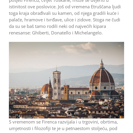
istinitost ove poslovice. Još od vremena Etruščana ljudi
toga kraja obrađivali su kamen, od njega gradili kuće i
palače, hramove i tvrđave, ulice i zidove. Stoga ne čudi
da su se baš tamo rodili neki od najvećih kipara
renesanse: Ghiberti, Donatello i Michelangelo.
S vremenom se Firenca razvijala i u trgovini, obrtima,
umjetnosti i filozofiji te je u petnaestom stoljeću, pod