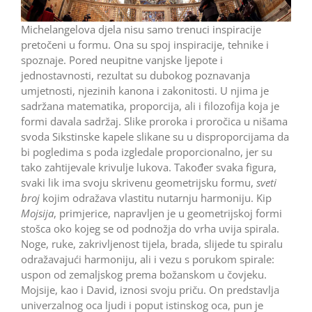
Michelangelova djela nisu samo trenuci inspiracije
pretočeni u formu. Ona su spoj inspiracije, tehnike i
spoznaje. Pored neupitne vanjske ljepote i
jednostavnosti, rezultat su dubokog poznavanja
umjetnosti, njezinih kanona i zakonitosti. U njima je
sadržana matematika, proporcija, ali i filozofija koja je
formi davala sadržaj. Slike proroka i proročica u nišama
svoda Sikstinske kapele slikane su u disproporcijama da
bi pogledima s poda izgledale proporcionalno, jer su
tako zahtijevale krivulje lukova. Također svaka figura,
svaki lik ima svoju skrivenu geometrijsku formu,
sveti
broj
kojim odražava vlastitu nutarnju harmoniju. Kip
Mojsija
, primjerice, napravljen je u geometrijskoj formi
stošca oko kojeg se od podnožja do vrha uvija spirala.
Noge, ruke, zakrivljenost tijela, brada, slijede tu spiralu
odražavajući harmoniju, ali i vezu s porukom spirale:
uspon od zemaljskog prema božanskom u čovjeku.
Mojsije, kao i David, iznosi svoju priču. On predstavlja
univerzalnog oca ljudi i poput istinskog oca, pun je