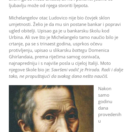
ljubavlju može od njega stvoriti ljepota.
Michelangelov otac Ludovico nije bio čovjek sklon
umjetnosti. Želio je da mu sin postane bankar i popravi
ugled obitelji. Upisao ga je u bankarsku školu kod
Urbina. Ali sve što je Michelangelo tamo naučio bilo je
crtanje, pa se s trinaest godina, usprkos očevu
protivljenju, upisao u slikarsku
bottegu
Domenica
Ghirlandaia, prema riječima samog osnivača,
najnapredniju i s najviše posla u cijeloj Italiji. Moto
njegove škole bio je:
Savršeni vodič je Priroda. Radi i dalje
tako, ne propuštajući da svakog dana nešto naučiš.
Nakon
samo
godinu
dana
provedenih
u