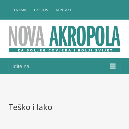
Skip
to
O NAMA
ČASOPIS
KONTAKT
content
Idite na...
Teško i lako