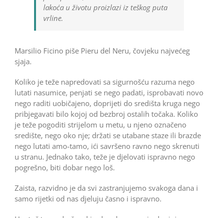
lakoća u životu proizlazi iz teškog puta
vrline.
Marsilio Ficino piše Pieru del Neru, čovjeku najvećeg
sjaja.
Koliko je teže napredovati sa sigurnošću razuma nego
lutati nasumice, penjati se nego padati, isprobavati novo
nego raditi uobičajeno, doprijeti do središta kruga nego
pribjegavati bilo kojoj od bezbroj ostalih točaka. Koliko
je teže pogoditi strijelom u metu, u njeno označeno
središte, nego oko nje; držati se utabane staze ili brazde
nego lutati amo-tamo, ići savršeno ravno nego skrenuti
u stranu. Jednako tako, teže je djelovati ispravno nego
pogrešno, biti dobar nego loš.
Zaista, razvidno je da svi zastranjujemo svakoga dana i
samo rijetki od nas djeluju časno i ispravno.