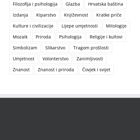
Filozofija i psihologija
Glazba
Hrvatska baština
Izdanja
Kiparstvo
Književnost
Kratke priče
Kulture i civilizacije
Lijepe umjetnosti
Mitologije
Mozaik
Priroda
Psihologija
Religije i kultovi
Simbolizam
Slikarstvo
Tragom prošlosti
Umjetnost
Volonterstvo
Zanimljivosti
Znanost
Znanost i priroda
Čovjek i svijet