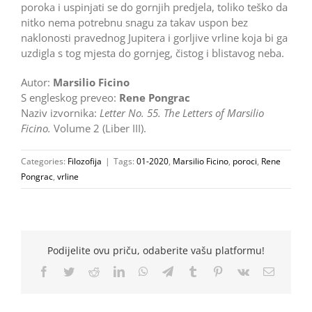
poroka i uspinjati se do gornjih predjela, toliko teško da
nitko nema potrebnu snagu za takav uspon bez
naklonosti pravednog Jupitera i gorljive vrline koja bi ga
uzdigla s tog mjesta do gornjeg, čistog i blistavog neba.
Autor:
Marsilio Ficino
S engleskog preveo:
Rene Pongrac
Naziv izvornika:
Letter No. 55. The Letters of Marsilio
Ficino.
Volume 2 (Liber III).
Categories:
Filozofija
|
Tags:
01-2020
,
Marsilio Ficino
,
poroci
,
Rene
Pongrac
,
vrline
Podijelite ovu priču, odaberite vašu platformu!
Facebook
Twitter
Reddit
LinkedIn
WhatsApp
Telegram
Tumblr
Pinterest
Vk
Email