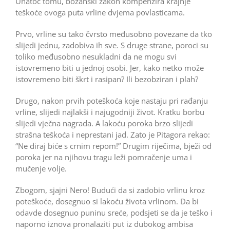
Unatoč tomu, božanski zakon kompenzira krajnje
teškoće ovoga puta vrline dvjema povlasticama.
Prvo, vrline su tako čvrsto međusobno povezane da tko
slijedi jednu, zadobiva ih sve. S druge strane, poroci su
toliko međusobno nesukladni da ne mogu svi
istovremeno biti u jednoj osobi. Jer, kako netko može
istovremeno biti škrt i rasipan? Ili bezobziran i plah?
Drugo, nakon prvih poteškoća koje nastaju pri rađanju
vrline, slijedi najlakši i najugodniji život. Kratku borbu
slijedi vječna nagrada. A lakoću poroka brzo slijedi
strašna teškoća i neprestani jad. Zato je Pitagora rekao:
“Ne diraj biće s crnim repom!” Drugim riječima, bježi od
poroka jer na njihovu tragu leži pomračenje uma i
mučenje volje.
Zbogom, sjajni Nero! Budući da si zadobio vrlinu kroz
poteškoće, dosegnuo si lakoću života vrlinom. Da bi
odavde dosegnuo puninu sreće, podsjeti se da je teško i
naporno iznova pronalaziti put iz dubokog ambisa