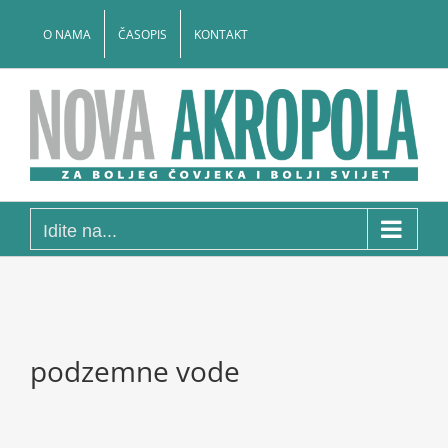
Skip
to
O NAMA
ČASOPIS
KONTAKT
content
Idite na...
podzemne vode