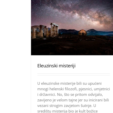
Eleuzinski misteriji
U eleuzinske misterije bili su upućeni
mnogi helenski filozofi, pjesnici, umjetnici
i državnici. No, što se pritom odvijalo,
zavijeno je velom tajne jer su inicirani bili
vezani strogim zavjetom šutnje. U
središtu misterija bio je kult božice