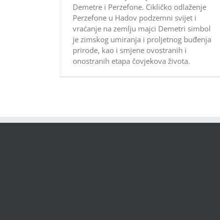
Demetre i Perzefone. Cikličko odlaženje
Perzefone u Hadov podzemni svijet i
vraćanje na zemlju majci Demetri simbol
je zimskog umiranja i proljetnog buđenja
prirode, kao i smjene ovostranih i
onostranih etapa čovjekova života.