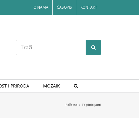
O NAMA
ČASOPIS
KONTAKT
Search
for:
ST I PRIRODA
MOZAIK
Početna
/
Tag:
inicijanti