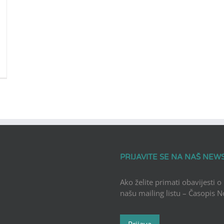
PRIJAVITE SE NA NAŠ NEW
Ako želite primati obavijesti o
našu mailing listu – Časopis 
Prijava