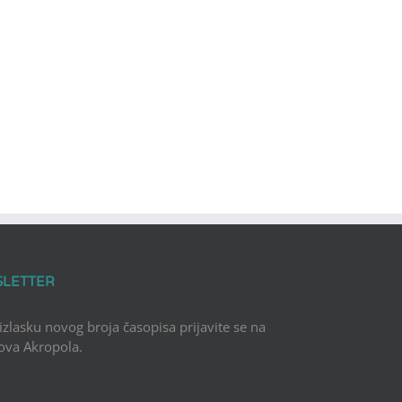
SLETTER
 izlasku novog broja časopisa prijavite se na
Nova Akropola.