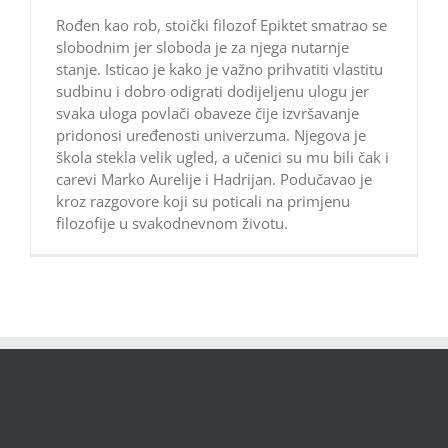
Rođen kao rob, stoički filozof Epiktet smatrao se
slobodnim jer sloboda je za njega nutarnje
stanje. Isticao je kako je važno prihvatiti vlastitu
sudbinu i dobro odigrati dodijeljenu ulogu jer
svaka uloga povlači obaveze čije izvršavanje
pridonosi uređenosti univerzuma. Njegova je
škola stekla velik ugled, a učenici su mu bili čak i
carevi Marko Aurelije i Hadrijan. Podučavao je
kroz razgovore koji su poticali na primjenu
filozofije u svakodnevnom životu.