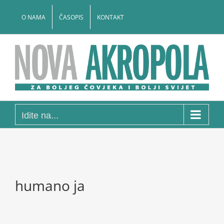
Skip
to
O NAMA
ČASOPIS
KONTAKT
content
Idite na...
humano ja