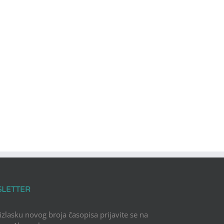
SLETTER
 izlasku novog broja časopisa prijavite se na