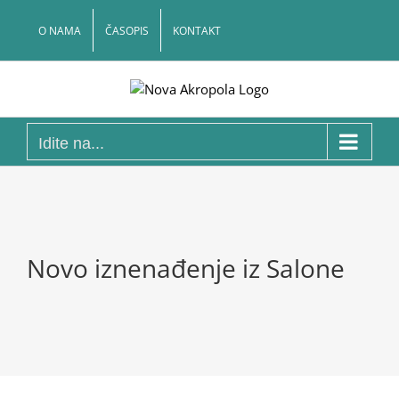
Skip
to
O NAMA
ČASOPIS
KONTAKT
content
Idite na...
Novo iznenađenje iz Salone