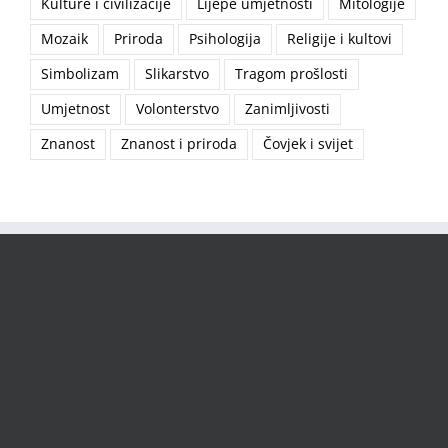
Kulture i civilizacije
Lijepe umjetnosti
Mitologije
Mozaik
Priroda
Psihologija
Religije i kultovi
Simbolizam
Slikarstvo
Tragom prošlosti
Umjetnost
Volonterstvo
Zanimljivosti
Znanost
Znanost i priroda
Čovjek i svijet