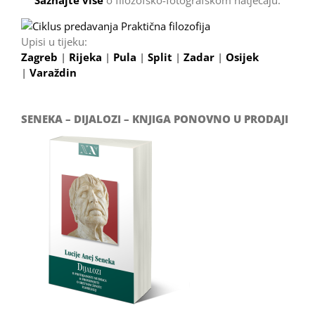
Saznajte više
o filozofsko-fotografskom natječaju.
Upisi u tijeku:
Zagreb
|
Rijeka
|
Pula
|
Split
|
Zadar
|
Osijek
|
Varaždin
SENEKA – DIJALOZI – KNJIGA PONOVNO U PRODAJI