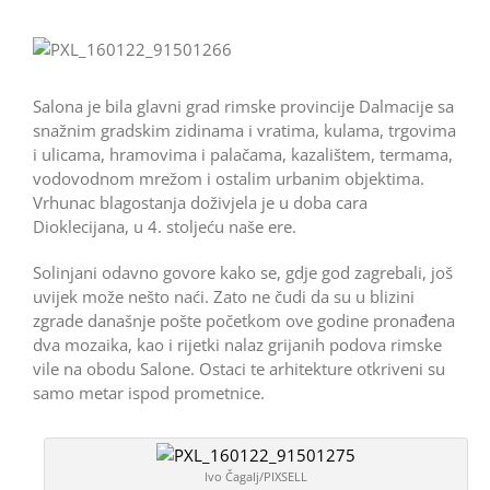
Salona je bila glavni grad rimske provincije Dalmacije sa
snažnim gradskim zidinama i vratima, kulama, trgovima
i ulicama, hramovima i palačama, kazalištem, termama,
vodovodnom mrežom i ostalim urbanim objektima.
Vrhunac blagostanja doživjela je u doba cara
Dioklecijana, u 4. stoljeću naše ere.
Solinjani odavno govore kako se, gdje god zagrebali, još
uvijek može nešto naći. Zato ne čudi da su u blizini
zgrade današnje pošte početkom ove godine pronađena
dva mozaika, kao i rijetki nalaz grijanih podova rimske
vile na obodu Salone. Ostaci te arhitekture otkriveni su
samo metar ispod prometnice.
Ivo Čagalj/PIXSELL