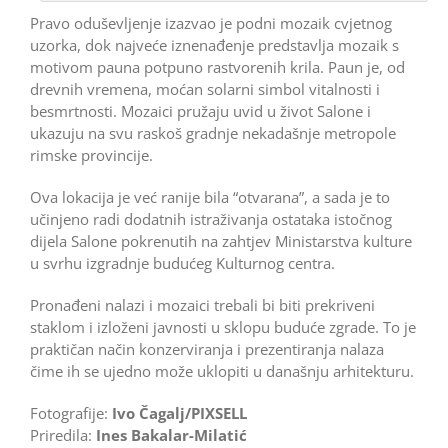
Pravo oduševljenje izazvao je podni mozaik cvjetnog
uzorka, dok najveće iznenađenje predstavlja mozaik s
motivom pauna potpuno rastvorenih krila. Paun je, od
drevnih vremena, moćan solarni simbol vitalnosti i
besmrtnosti. Mozaici pružaju uvid u život Salone i
ukazuju na svu raskoš gradnje nekadašnje metropole
rimske provincije.
Ova lokacija je već ranije bila “otvarana”, a sada je to
učinjeno radi dodatnih istraživanja ostataka istočnog
dijela Salone pokrenutih na zahtjev Ministarstva kulture
u svrhu izgradnje budućeg Kulturnog centra.
Pronađeni nalazi i mozaici trebali bi biti prekriveni
staklom i izloženi javnosti u sklopu buduće zgrade. To je
praktičan način konzerviranja i prezentiranja nalaza
čime ih se ujedno može uklopiti u današnju arhitekturu.
Fotografije:
Ivo Čagalj/PIXSELL
Priredila:
Ines Bakalar-Milatić