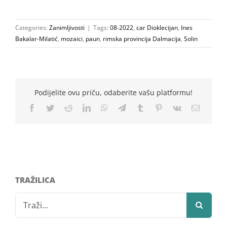
Categories:
Zanimljivosti
|
Tags:
08-2022
,
car Dioklecijan
,
Ines
Bakalar-Milatić
,
mozaici
,
paun
,
rimska provincija Dalmacija
,
Solin
Podijelite ovu priču, odaberite vašu platformu!
Facebook
Twitter
Reddit
LinkedIn
WhatsApp
Telegram
Tumblr
Pinterest
Vk
Email
TRAŽILICA
Search
for: