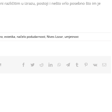
i različitim u izrazu, postoji i nešto vrlo posebno što im je
no
,
estetika
,
načelo podudarnosti
,
Nives Lozar
,
umjetnost
!
Facebook
Twitter
Reddit
LinkedIn
WhatsApp
Telegram
Tumblr
Pinterest
Vk
Ema