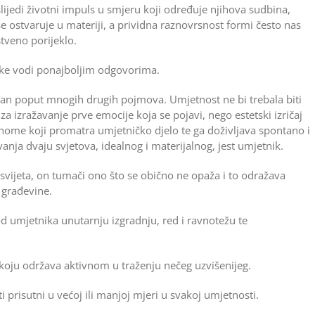
lijedi životni impuls u smjeru koji određuje njihova sudbina,
se ostvaruje u materiji, a prividna raznovrsnost formi često nas
tveno porijeklo.
like vodi ponajboljim odgovorima.
an poput mnogih drugih pojmova. Umjetnost ne bi trebala biti
 za izražavanje prve emocije koja se pojavi, nego estetski izričaj
 onome koji promatra umjetničko djelo te ga doživljava spontano i
nja dvaju svjetova, idealnog i materijalnog, jest umjetnik.
 svijeta, on tumači ono što se obično ne opaža i to odražava
i građevine.
 od umjetnika unutarnju izgradnju, red i ravnotežu te
 koju održava aktivnom u traženju nečeg uzvišenijeg.
i prisutni u većoj ili manjoj mjeri u svakoj umjetnosti.