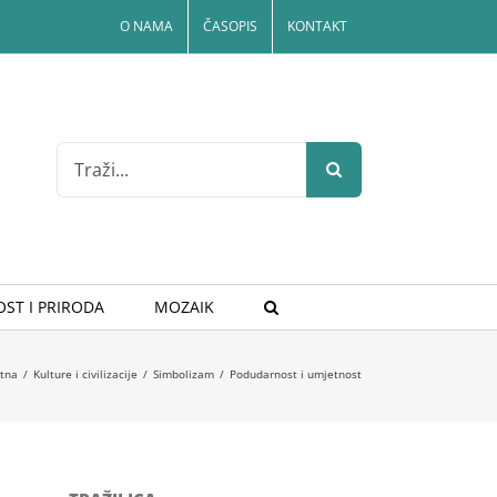
O NAMA
ČASOPIS
KONTAKT
Search
for:
ST I PRIRODA
MOZAIK
tna
/
Kulture i civilizacije
/
Simbolizam
/
Podudarnost i umjetnost