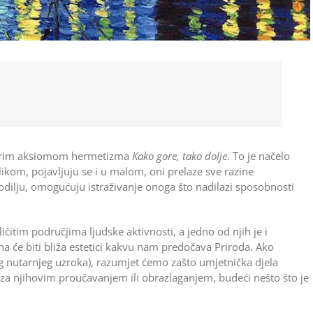
 starim aksiomom hermetizma
Kako gore, tako dolje
. To je načelo
elikom, pojavljuju se i u malom, oni prelaze sve razine
vodilju, omogućuju istraživanje onoga što nadilazi sposobnosti
čitim područjima ljudske aktivnosti, a jedno od njih je i
na će biti bliža estetici kakvu nam predočava Priroda. Ako
g nutarnjeg uzroka), razumjet ćemo zašto umjetnička djela
 za njihovim proučavanjem ili obrazlaganjem, budeći nešto što je