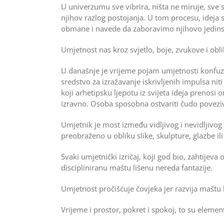
U univerzumu sve vibrira, ništa ne miruje, sve s
njihov razlog postojanja. U tom procesu, ideja 
obmane i navede da zaboravimo njihovo jedins
Umjetnost nas kroz svjetlo, boje, zvukove i ob
U današnje je vrijeme pojam umjetnosti konfuz
sredstvo za izražavanje iskrivljenih impulsa niti
koji arhetipsku ljepotu iz svijeta ideja prenosi
izravno. Osoba sposobna ostvariti čudo poveziva
Umjetnik je most između vidljivog i nevidljivog
preobraženo u obliku slike, skulpture, glazbe il
Svaki umjetnički izričaj, koji god bio, zahtijeva
discipliniranu maštu lišenu nereda fantazije.
Umjetnost pročišćuje čovjeka jer razvija maštu
Vrijeme i prostor, pokret i spokoj, to su element