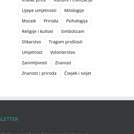
Lijepe umjetnosti
Mitologije
Mozaik
Priroda
Psihologija
Religije i kultovi
Simbolizam
Slikarstvo
Tragom prošlosti
Umjetnost
Volonterstvo
Zanimljivosti
Znanost
Znanost i priroda
Čovjek i svijet
SLETTER