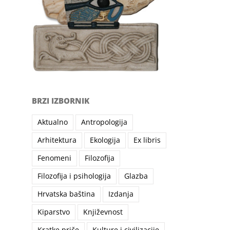
BRZI IZBORNIK
Aktualno
Antropologija
Arhitektura
Ekologija
Ex libris
Fenomeni
Filozofija
Filozofija i psihologija
Glazba
Hrvatska baština
Izdanja
Kiparstvo
Književnost
Kratke priče
Kulture i civilizacije